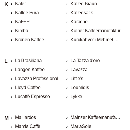
K
Käfer
Kaffee Braun
Kaffee Pura
Kaffeesack
KäFFF!
Karacho
Kimbo
Kölner Kaffeemanufaktur
Kronen Kaffee
Kurukahveci Mehmet Efendi
L
La Brasiliana
La Tazza d'oro
Langen Kaffee
Lavazza
Lavazza Professional
Little's
Lloyd Caffee
Loumidis
Lucaffé Espresso
Lykke
M
Maillardos
Mainzer Kaffeemanufaktur
Mamis Caffè
MariaSole