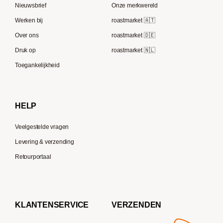
Lavazza
Nieuwsbrief
Onze merkwereld
ECM
Berliner Kaffeerösterei
Werken bij
roastmarket 🇦🇹
Melitta
Speicherstadt Kaffee
Over ons
roastmarket 🇩🇪
Bialetti
Druk op
roastmarket 🇳🇱
Supremo
Moccamaster
Toegankelijkheid
Gaggia
Delonghi
HELP
Veelgestelde vragen
Levering & verzending
Retourportaal
KLANTENSERVICE
VERZENDEN