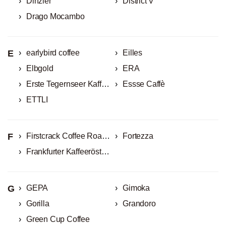
Dinzler
District V
Drago Mocambo
E
earlybird coffee
Eilles
Elbgold
ERA
Erste Tegernseer Kaffeerösterei
Essse Caffè
ETTLI
F
Firstcrack Coffee Roasters
Fortezza
Frankfurter Kaffeerösterei
G
GEPA
Gimoka
Gorilla
Grandoro
Green Cup Coffee