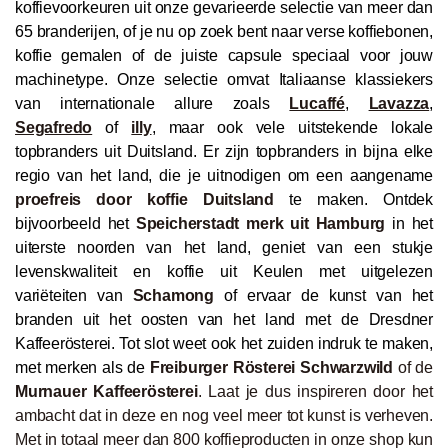
koffievoorkeuren uit onze gevarieerde selectie van meer dan
65 branderijen, of je nu op zoek bent naar verse koffiebonen,
koffie gemalen of de juiste capsule speciaal voor jouw
machinetype. Onze selectie omvat Italiaanse klassiekers
van internationale allure zoals
Lucaffé
,
Lavazza
,
Segafredo
of
illy
, maar ook vele uitstekende lokale
topbranders uit Duitsland. Er zijn topbranders in bijna elke
regio van het land, die je uitnodigen om een aangename
proefreis door koffie Duitsland
te maken. Ontdek
bijvoorbeeld het
Speicherstadt merk uit Hamburg
in het
uiterste noorden van het land, geniet van een stukje
levenskwaliteit en koffie uit Keulen met uitgelezen
variëteiten van
Schamong
of ervaar de kunst van het
branden uit het oosten van het land met de Dresdner
Kaffeerösterei. Tot slot weet ook het zuiden indruk te maken,
met merken als de
Freiburger Rösterei Schwarzwild
of de
Murnauer Kaffeerösterei
. Laat je dus inspireren door het
ambacht dat in deze en nog veel meer tot kunst is verheven.
Met in totaal meer dan 800 koffieproducten in onze shop kun