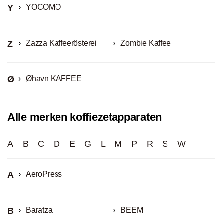
Y
YOCOMO
Z
Zazza Kaffeerösterei
Zombie Kaffee
Ø
Øhavn KAFFEE
Alle merken koffiezetapparaten
A
B
C
D
E
G
L
M
P
R
S
W
A
AeroPress
B
Baratza
BEEM