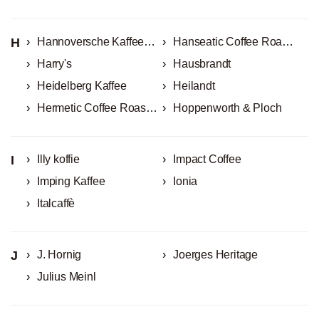
H
Hannoversche Kaffeemanufaktur
Hanseatic Coffee Roasters
Harry's
Hausbrandt
Heidelberg Kaffee
Heilandt
Hermetic Coffee Roasters
Hoppenworth & Ploch
I
Illy koffie
Impact Coffee
Imping Kaffee
Ionia
Italcaffè
J
J. Hornig
Joerges Heritage
Julius Meinl