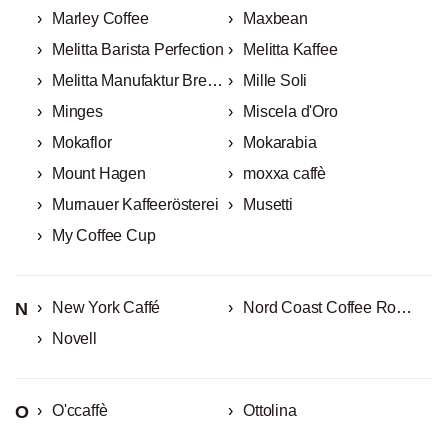
Marley Coffee
Maxbean
Melitta Barista Perfection
Melitta Kaffee
Melitta Manufaktur Bremen
Mille Soli
Minges
Miscela d'Oro
Mokaflor
Mokarabia
Mount Hagen
moxxa caffè
Murnauer Kaffeerösterei
Musetti
My Coffee Cup
N
New York Caffé
Nord Coast Coffee Roastery
Novell
O
O'ccaffè
Ottolina