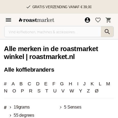
GRATIS VERZENDING VANAF € 39,00
Alle merken in de roastmarket
winkel | roastmarket.nl
Alle koffiebranders
#
A
B
C
D
E
F
G
H
I
J
K
L
M
N
O
P
R
S
T
U
V
W
Y
Z
Ø
#
19grams
5 Senses
55 degrees