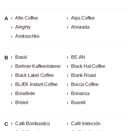
A
Afro Coffee
Alps Coffee
Alrighty
Alvorada
Andraschko
B
Baruli
BE.AN
Berliner Kaffeerösterei
Black Hat Coffee
Black Label Coffee
Blank Roast
BLÆK Instant Coffee
Bocca Coffee
Bonafede
Bonanza
Bristot
Buondi
C
Café Bombastico
Café Intención