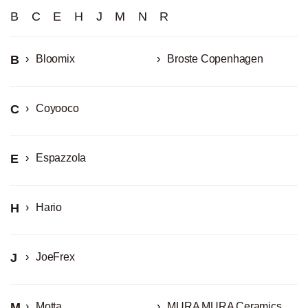
B
C
E
H
J
M
N
R
B
Bloomix
Broste Copenhagen
C
Coyooco
E
Espazzola
H
Hario
J
JoeFrex
M
Motta
MURA MURA Ceramics