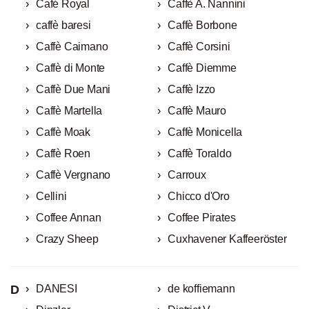
Café Royal
Caffè A. Nannini
caffè baresi
Caffè Borbone
Caffè Caimano
Caffè Corsini
Caffè di Monte
Caffè Diemme
Caffè Due Mani
Caffè Izzo
Caffè Martella
Caffè Mauro
Caffè Moak
Caffè Monicella
Caffè Roen
Caffè Toraldo
Caffè Vergnano
Carroux
Cellini
Chicco d'Oro
Coffee Annan
Coffee Pirates
Crazy Sheep
Cuxhavener Kaffeeröster
D
DANESI
de koffiemann