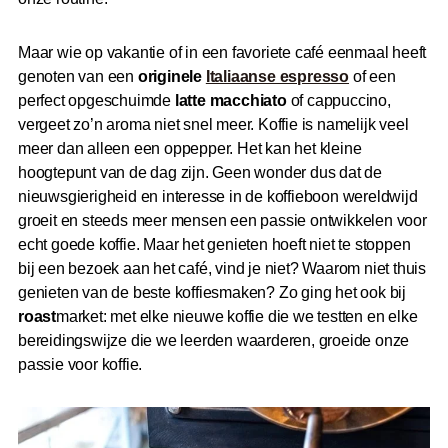
Maar wie op vakantie of in een favoriete café eenmaal heeft
genoten van een
originele
Italiaanse espresso
of een
perfect opgeschuimde
latte macchiato
of cappuccino,
vergeet zo’n aroma niet snel meer. Koffie is namelijk veel
meer dan alleen een oppepper. Het kan het kleine
hoogtepunt van de dag zijn. Geen wonder dus dat de
nieuwsgierigheid en interesse in de koffieboon wereldwijd
groeit en steeds meer mensen een passie ontwikkelen voor
echt goede koffie. Maar het genieten hoeft niet te stoppen
bij een bezoek aan het café, vind je niet? Waarom niet thuis
genieten van de beste koffiesmaken? Zo ging het ook bij
roast
market: met elke nieuwe koffie die we testten en elke
bereidingswijze die we leerden waarderen, groeide onze
passie voor koffie.