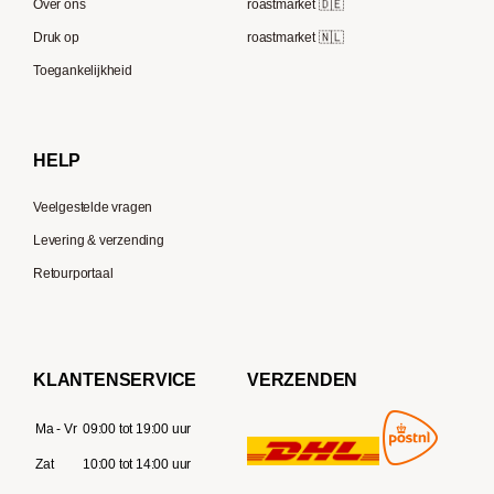
Speicherstadt Kaffee
Over ons
roastmarket 🇩🇪
Bialetti
Druk op
roastmarket 🇳🇱
Supremo
Moccamaster
Toegankelijkheid
Gaggia
Delonghi
HELP
Veelgestelde vragen
Levering & verzending
Retourportaal
KLANTENSERVICE
VERZENDEN
Ma - Vr
09:00 tot 19:00 uur
Zat
10:00 tot 14:00 uur