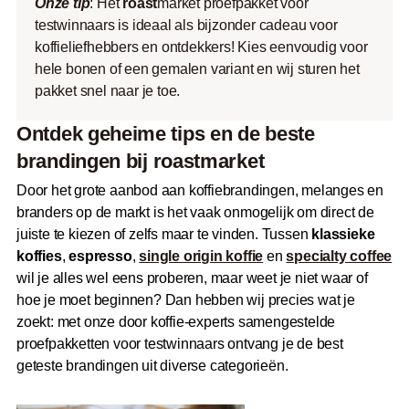
Onze tip
: Het
roast
market proefpakket voor
testwinnaars is ideaal als bijzonder cadeau voor
koffieliefhebbers en ontdekkers! Kies eenvoudig voor
hele bonen of een gemalen variant en wij sturen het
pakket snel naar je toe.
Ontdek geheime tips en de beste
brandingen bij
roast
market
Door het grote aanbod aan koffiebrandingen, melanges en
branders op de markt is het vaak onmogelijk om direct de
juiste te kiezen of zelfs maar te vinden. Tussen
klassieke
koffies
,
espresso
,
single origin koffie
en
specialty coffee
wil je alles wel eens proberen, maar weet je niet waar of
hoe je moet beginnen? Dan hebben wij precies wat je
zoekt: met onze door koffie-experts samengestelde
proefpakketten voor testwinnaars ontvang je de best
geteste brandingen uit diverse categorieën.