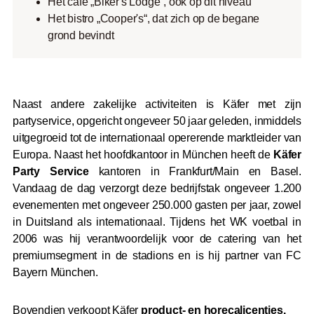
Het café „Biker's Lodge“, ook op dit niveau
Het bistro „Cooper's“, dat zich op de begane
grond bevindt
Naast andere zakelijke activiteiten is Käfer met zijn
partyservice, opgericht ongeveer 50 jaar geleden, inmiddels
uitgegroeid tot de internationaal opererende marktleider van
Europa. Naast het hoofdkantoor in München heeft de
Käfer
Party Service
kantoren in Frankfurt/Main en Basel.
Vandaag de dag verzorgt deze bedrijfstak ongeveer 1.200
evenementen met ongeveer 250.000 gasten per jaar, zowel
in Duitsland als internationaal. Tijdens het WK voetbal in
2006 was hij verantwoordelijk voor de catering van het
premiumsegment in de stadions en is hij partner van FC
Bayern München.
Bovendien verkoopt Käfer
product- en horecalicenties.