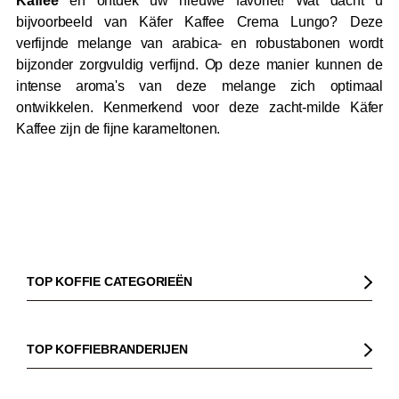
Kaffee
en ontdek uw nieuwe favoriet! Wat dacht u
bijvoorbeeld van Käfer Kaffee Crema Lungo? Deze
verfijnde melange van arabica- en robustabonen wordt
bijzonder zorgvuldig verfijnd. Op deze manier kunnen de
intense aroma's van deze melange zich optimaal
ontwikkelen. Kenmerkend voor deze zacht-milde Käfer
Kaffee zijn de fijne karameltonen.
TOP KOFFIE CATEGORIEËN
Koffie
Koffiebonen
TOP KOFFIEBRANDERIJEN
Biologische koffie
Gorilla