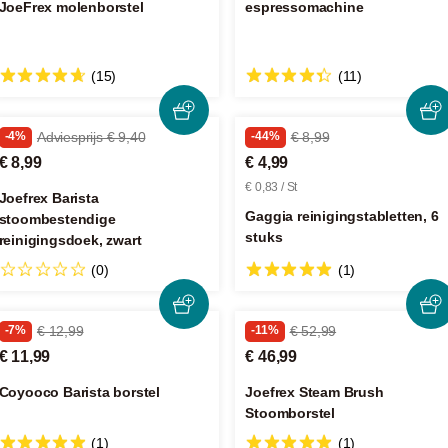
JoeFrex molenborstel
espressomachine
(15)
(11)
-4%
Adviesprijs € 9,40
-44%
€ 8,99
€ 8,99
€ 4,99
€ 0,83 / St
Joefrex Barista
Gaggia reinigingstabletten, 6
stoombestendige
stuks
reinigingsdoek, zwart
(0)
(1)
-7%
€ 12,99
-11%
€ 52,99
€ 11,99
€ 46,99
Coyooco Barista borstel
Joefrex Steam Brush
Stoomborstel
(1)
(1)