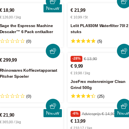
Nieuw
€ 18,90
€ 21,99
€ 126,00 / 1kg
€ 10,99 / St
Sage the Espresso Machine
Lelit PLA930M Waterfilter 70l 2
Descaler™ 6 Pack ontkalker
stuks
(0)
(5)
-28%
€ 13,90
€ 299,99
€ 9,99
Rhinowares Koffiezetapparaat
€ 19,98 / 1kg
Pitcher Spoeler
JoeFrex molenreiniger Clean
Grind 500g
(0)
(25)
Nieuw
Nieu
-6%
Adviesprijs € 14,90
€ 21,90
€ 13,99
€ 365,00 / 1kg
€ 233,17 / 1kg