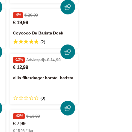
-4%
€ 20,99
€ 19,99
Coyooco De Barista Doek
(2)
-13%
Adviesprijs € 14,99
€ 12,99
cilio filterdrager borstel barista
(0)
-42%
€ 13,99
€ 7,99
€ 15,98 / 1kg