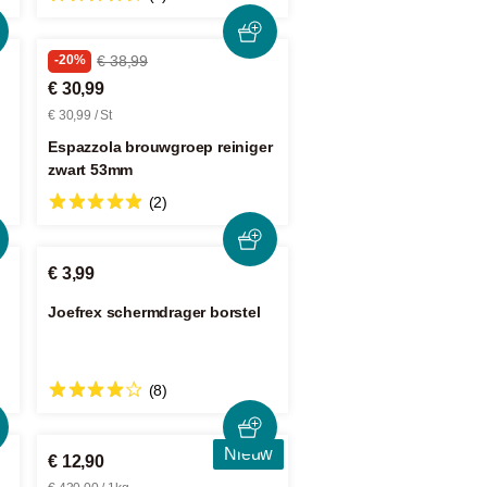
-20%
€ 38,99
€ 30,99
€ 30,99 / St
Espazzola brouwgroep reiniger
zwart 53mm
(2)
€ 3,99
Joefrex schermdrager borstel
(8)
Nieuw
€ 12,90