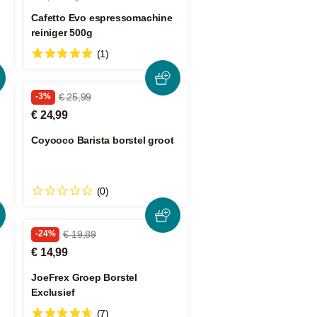
Cafetto Evo espressomachine
reiniger 500g
(1)
-3%
€ 25,99
€ 24,99
Coyooco Barista borstel groot
(0)
-24%
€ 19,89
€ 14,99
JoeFrex Groep Borstel
Exclusief
(7)