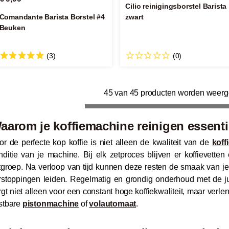
Cilio reinigingsborstel Barista
Comandante Barista Borstel #4
zwart
Beuken
(3)
(0)
45 van 45 producten worden weer
aarom je koffiemachine reinigen essentie
or de perfecte kop koffie is niet alleen de kwaliteit van de
koff
nditie van je machine. Bij elk zetproces blijven er koffievetten
tgroep. Na verloop van tijd kunnen deze resten de smaak van je k
rstoppingen leiden. Regelmatig en grondig onderhoud met de ju
rgt niet alleen voor een constant hoge koffiekwaliteit, maar verle
stbare
pistonmachine
of
volautomaat
.