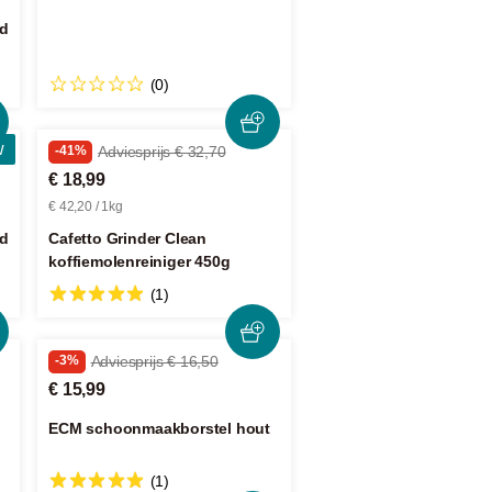
nd
(0)
w
-41%
Adviesprijs € 32,70
€ 18,99
€ 42,20 / 1kg
nd
Cafetto Grinder Clean
koffiemolenreiniger 450g
(1)
-3%
Adviesprijs € 16,50
€ 15,99
ECM schoonmaakborstel hout
(1)