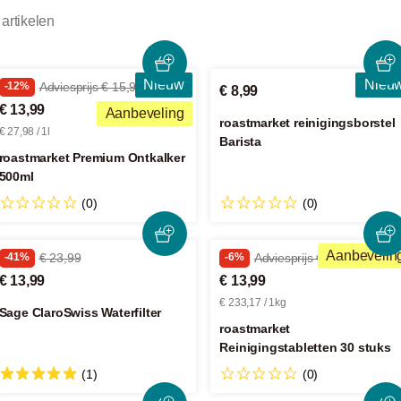
 artikelen
Nieuw
Nieu
-12%
Adviesprijs € 15,99
€ 8,99
€ 13,99
Aanbeveling
roastmarket reinigingsborstel
€ 27,98 / 1l
Barista
roastmarket Premium Ontkalker
500ml
(0)
(0)
Aanbevelin
-41%
€ 23,99
-6%
Adviesprijs € 14,99
€ 13,99
€ 13,99
€ 233,17 / 1kg
Sage ClaroSwiss Waterfilter
roastmarket
Reinigingstabletten 30 stuks
(1)
(0)