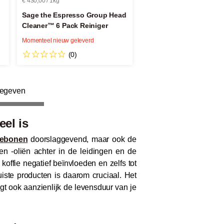
€ 430,00 / 1kg
Sage the Espresso Group Head
Cleaner™ 6 Pack Reiniger
Momenteel nieuw geleverd
(0)
gegeven
el is
iebonen
doorslaggevend, maar ook de
 en -oliën achter in de leidingen en de
offie negatief beïnvloeden en zelfs tot
iste producten is daarom cruciaal. Het
ngt ook aanzienlijk de levensduur van je