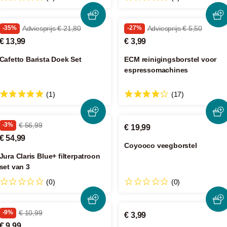
-35%
Adviesprijs € 21,80
-27%
Adviesprijs € 5,50
€ 13,99
€ 3,99
Cafetto Barista Doek Set
ECM reinigingsborstel voor
espressomachines
(1)
(17)
-3%
€ 56,99
€ 19,99
€ 54,99
Coyooco veegborstel
Jura Claris Blue+ filterpatroon
set van 3
(0)
(0)
-9%
€ 10,99
€ 3,99
€ 9,99