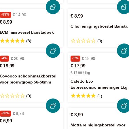
-39%
€ 14,90
€ 8,99
€ 8,99
Cilio reinigingsborstel Barista
ECM microvezel baristadoek
(8)
(0)
-4%
€ 20,99
-5%
€ 18,99
€ 19,99
€ 17,99
€ 17,99 / 1kg
Coyooco schoonmaakborstel
Cafetto Evo
voor brouwgroep 56-58mm
Espressomachinereiniger 1kg
(0)
(1)
-20%
€ 8,78
€ 3,99
€ 6,99
Motta reinigingsborstel voor