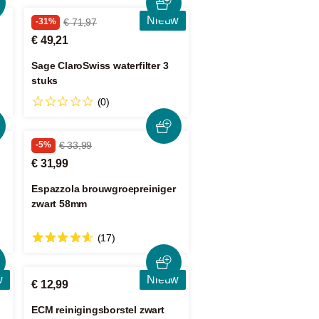
Nieuw
-31%
€ 71,97
€ 49,21
Sage ClaroSwiss waterfilter 3
stuks
(0)
-5%
€ 33,99
€ 31,99
Espazzola brouwgroepreiniger
zwart 58mm
(17)
w
Nieuw
€ 12,99
ECM reinigingsborstel zwart