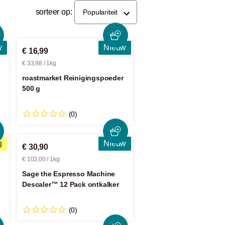
sorteer op:
Populariteit
w
Nieuw
€ 16,99
€ 33,98 / 1kg
roastmarket Reinigingspoeder
500 g
(0)
g
Nieuw
€ 30,90
€ 103,00 / 1kg
Sage the Espresso Machine
Descaler™ 12 Pack ontkalker
(0)