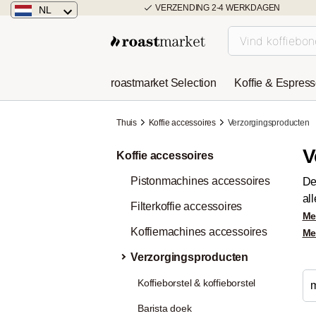
VERZENDING 2-4 WERKDAGEN
NL
Nederland
Duitsland
roastmarket Selection
Koffie & Espres
Österreich
Thuis
Koffie accessoires
Verzorgingsproducten
V
Koffie accessoires
Pistonmachines accessoires
De
al
Filterkoffie accessoires
Me
Koffiemachines accessoires
Me
Verzorgingsproducten
Koffieborstel & koffieborstel
Barista doek