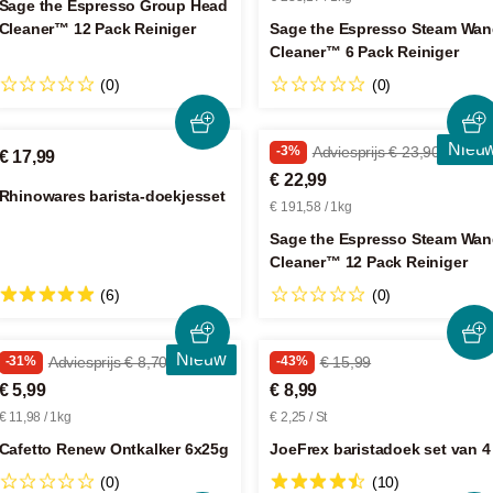
Sage the Espresso Group Head
Cleaner™ 12 Pack Reiniger
Sage the Espresso Steam Wa
Cleaner™ 6 Pack Reiniger
(0)
(0)
Nieu
-3%
Adviesprijs € 23,90
€ 17,99
€ 22,99
Rhinowares barista-doekjesset
€ 191,58 / 1kg
Sage the Espresso Steam Wa
Cleaner™ 12 Pack Reiniger
(6)
(0)
Nieuw
-31%
Adviesprijs € 8,70
-43%
€ 15,99
€ 5,99
€ 8,99
€ 11,98 / 1kg
€ 2,25 / St
Cafetto Renew Ontkalker 6x25g
JoeFrex baristadoek set van 4
(0)
(10)