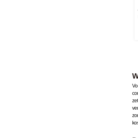
W
Vo
co
ze
ve
zo
ko