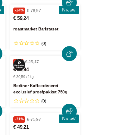
w
Nieuw
-24%
€ 78,97
€ 59,24
roastmarket Baristaset
(0)
-8%
€ 25,17
€ 22,94
€ 30,59 / 1kg
Berliner Kaffeerösterei
exclusief proefpakket 750g
(0)
Nieuw
-31%
€ 71,97
€ 49,21