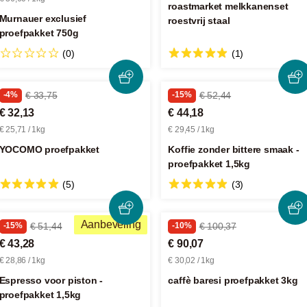
roastmarket melkkanenset
Murnauer exclusief
roestvrij staal
proefpakket 750g
(0)
(1)
-4%
€ 33,75
-15%
€ 52,44
€ 32,13
€ 44,18
€ 25,71 / 1kg
€ 29,45 / 1kg
YOCOMO proefpakket
Koffie zonder bittere smaak -
proefpakket 1,5kg
(5)
(3)
Aanbeveling
-15%
€ 51,44
-10%
€ 100,37
€ 43,28
€ 90,07
€ 28,86 / 1kg
€ 30,02 / 1kg
Espresso voor piston -
caffè baresi proefpakket 3kg
proefpakket 1,5kg