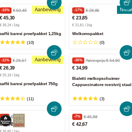
Aanbeveling
Nieu
-10%
€ 50,45
-17%
€ 28,86
€ 45,30
€ 23,85
€ 36,24 / 1kg
€ 31,81 / 1kg
caffè baresi proefpakket 1,25kg
Welkomspakket
(10)
(0)
Aanbeveling
-11%
€ 29,67
-36%
Adviesprijs € 54,90
€ 26,39
€ 34,99
€ 35,19 / 1kg
Bialetti melkopschuimer
caffè baresi proefpakket 750g
Cappuccinatore roestvrij staal
(11)
(3)
-8%
€ 29,97
-7%
€ 45,98
€ 27,45
€ 42,67
€ 36,60 / 1kg