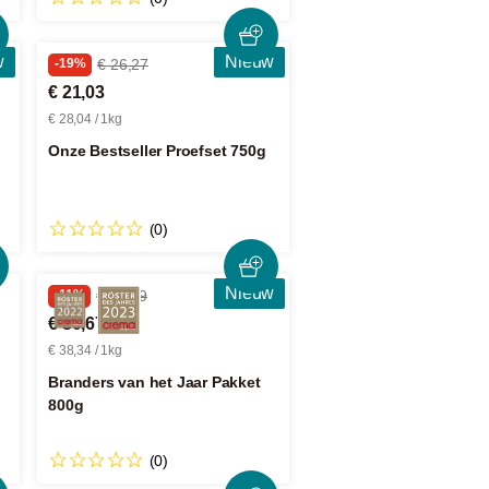
w
Nieuw
-19%
€ 26,27
€ 21,03
€ 28,04 / 1kg
Onze Bestseller Proefset 750g
(0)
Nieuw
-11%
€ 34,59
€ 30,67
€ 38,34 / 1kg
Branders van het Jaar Pakket
800g
(0)