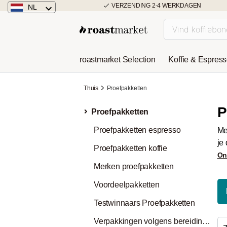
VERZENDING 2-4 WERKDAGEN
NL
Nederland
Duitsland
roastmarket Selection
Koffie & Espres
Österreich
Thuis
Proefpakketten
P
Proefpakketten
Proefpakketten espresso
Me
je
Proefpakketten koffie
On
Merken proefpakketten
Voordeelpakketten
Testwinnaars Proefpakketten
Verpakkingen volgens bereidingswijze