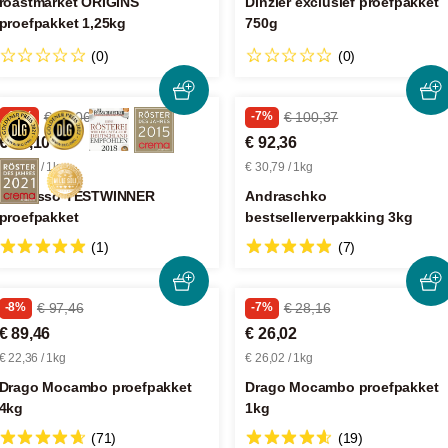
roastmarket ORIGINS
Dinzler exclusief proefpakket
proefpakket 1,25kg
750g
(0)
(0)
-14%
€ 63,06
-7%
€ 100,37
€ 54,10
€ 92,36
€ 36,06 / 1kg
€ 30,79 / 1kg
Espresso TESTWINNER
Andraschko
proefpakket
bestsellerverpakking 3kg
(1)
(7)
-8%
€ 97,46
-7%
€ 28,16
€ 89,46
€ 26,02
€ 22,36 / 1kg
€ 26,02 / 1kg
Drago Mocambo proefpakket
Drago Mocambo proefpakket
4kg
1kg
(71)
(19)