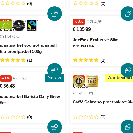
(0)
(0)
-14%
€ 18,78
-33%
€ 204,99
€ 15,97
€ 135,99
€ 31,94 / 1kg
JoeFrex Exclusive Slim
roastmarket you got roasted!
brouwlade
Bio proefpakket 500g
(1)
(2)
Nieuw
Aanbevelin
-41%
€ 61,97
-33%
€ 69,87
€ 36,48
€ 46,38
€ 15,46 / 1kg
roastmarket Barista Daily Brew
Caffè Caimano proefpakket 3k
Set
(0)
(0)