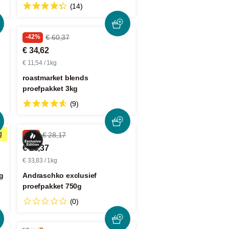
(14)
-42%
€ 60,37
€ 34,62
€ 11,54 / 1kg
roastmarket blends
proefpakket 3kg
(9)
g
-9%
€ 28,17
€ 25,37
€ 33,83 / 1kg
g
Andraschko exclusief
proefpakket 750g
(0)