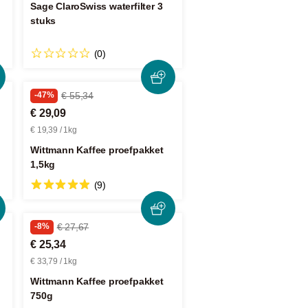
Sage ClaroSwiss waterfilter 3
stuks
(0)
-47%
€ 55,34
€ 29,09
€ 19,39 / 1kg
Wittmann Kaffee proefpakket
1,5kg
(9)
-8%
€ 27,67
€ 25,34
€ 33,79 / 1kg
Wittmann Kaffee proefpakket
750g