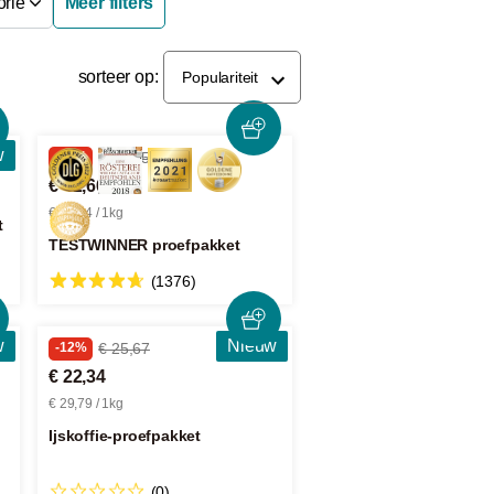
orie
Meer filters
sorteer op:
Populariteit
w
-25%
€ 57,05
€ 42,66
€ 28,44 / 1kg
t
TESTWINNER proefpakket
(1376)
w
Nieuw
-12%
€ 25,67
€ 22,34
€ 29,79 / 1kg
Ijskoffie-proefpakket
(0)