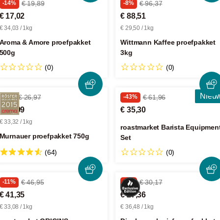
-14%
€ 19,89
-8%
€ 96,37
€ 17,02
€ 88,51
€ 34,03 / 1kg
€ 29,50 / 1kg
Aroma & Amore proefpakket
Wittmann Kaffee proefpakket
500g
3kg
(0)
(0)
Nieu
-7%
€ 26,97
-43%
€ 61,96
€ 24,99
€ 35,30
€ 33,32 / 1kg
roastmarket Barista Equipmen
Murnauer proefpakket 750g
Set
(64)
(0)
-11%
€ 46,95
-9%
€ 30,17
€ 41,35
€ 27,36
€ 33,08 / 1kg
€ 36,48 / 1kg