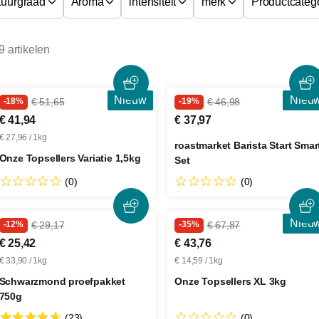
uurgraad
Aroma
intensiteit
merk
Productcateg
9 artikelen
Nieuw
Nieu
-18%
€ 51,65
-19%
€ 46,98
€ 41,94
€ 37,97
€ 27,96 / 1kg
roastmarket Barista Start Smar
Onze Topsellers Variatie 1,5kg
Set
(0)
(0)
Nieu
-12%
€ 29,17
-35%
€ 67,87
€ 25,42
€ 43,76
€ 33,90 / 1kg
€ 14,59 / 1kg
Schwarzmond proefpakket
Onze Topsellers XL 3kg
750g
(23)
(0)