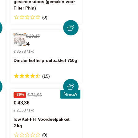
geschenkdoos (gemalen voor
Filter Phin)
(0)
-7%
€ 29,17
€ 26,84
€ 35,78 / 1kg
Dinzler koffie proefpakket 750g
(15)
Nieuw
-39%
€ 71,96
€ 43,36
€ 21,68 / 1kg
low KäFFF! Voordeelpakket
2 kg
(0)