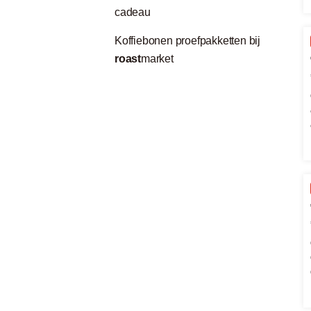
cadeau
Koffiebonen proefpakketten bij
roast
market