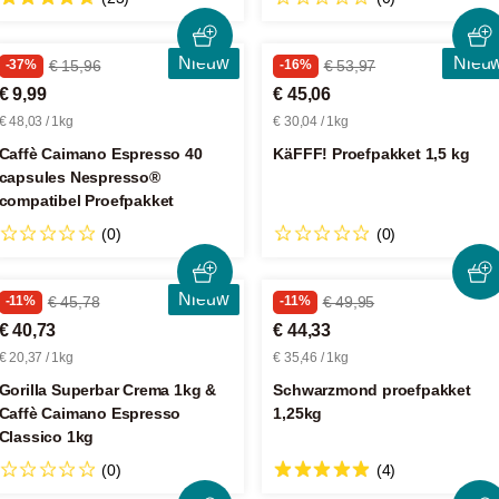
Nieuw
Nieu
-37%
€ 15,96
-16%
€ 53,97
€ 9,99
€ 45,06
€ 48,03 / 1kg
€ 30,04 / 1kg
Caffè Caimano Espresso 40
KäFFF! Proefpakket 1,5 kg
capsules Nespresso®
compatibel Proefpakket
(0)
(0)
Nieuw
-11%
€ 45,78
-11%
€ 49,95
€ 40,73
€ 44,33
€ 20,37 / 1kg
€ 35,46 / 1kg
Gorilla Superbar Crema 1kg &
Schwarzmond proefpakket
Caffè Caimano Espresso
1,25kg
Classico 1kg
(0)
(4)