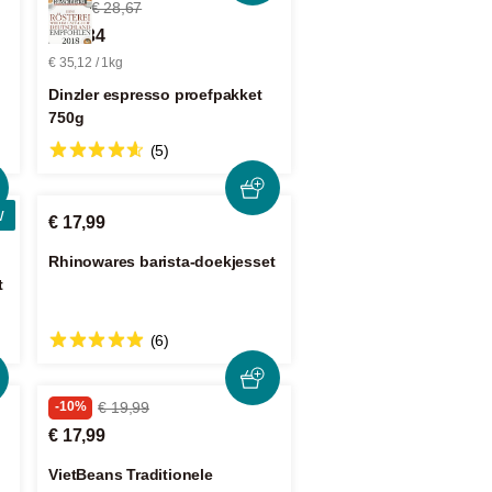
-8%
€ 28,67
€ 26,34
€ 35,12 / 1kg
Dinzler espresso proefpakket
750g
(5)
w
€ 17,99
Rhinowares barista-doekjesset
t
(6)
-10%
€ 19,99
€ 17,99
VietBeans Traditionele