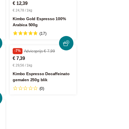
€ 12,39
€ 24,78 / 1kg
Kimbo Gold Espresso 100%
Arabica 500g
(17)
-7%
Adviesprijs € 7,99
€ 7,39
€ 29,56 / 1kg
Kimbo Espresso Decaffeinato
gemalen 250g blik
(0)