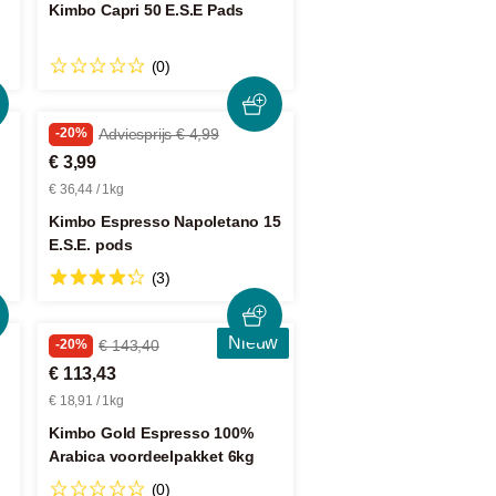
Kimbo Capri 50 E.S.E Pads
(0)
-20%
Adviesprijs € 4,99
€ 3,99
€ 36,44 / 1kg
Kimbo Espresso Napoletano 15
E.S.E. pods
(3)
Nieuw
-20%
€ 143,40
€ 113,43
€ 18,91 / 1kg
Kimbo Gold Espresso 100%
Arabica voordeelpakket 6kg
(0)