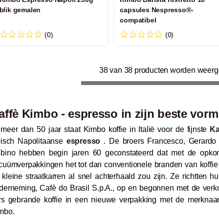
blik gemalen
capsules Nespresso®-
compatibel
(0)
(0)
38 van 38 producten worden weer
affè Kimbo - espresso in zijn beste vorm
 meer dan 50 jaar staat Kimbo koffie in Italië voor de fijnste
Ka
pisch Napolitaanse
espresso
. De broers Francesco, Gerardo 
bino hebben begin jaren 60 geconstateerd dat met de opko
cuümverpakkingen het tot dan conventionele branden van koffie 
 kleine straatkarren al snel achterhaald zou zijn. Ze richtten h
derneming, Cafè do Brasil S.p.A., op en begonnen met de ver
rs gebrande koffie in een nieuwe verpakking met de merknaa
mbo.