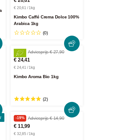
€ 20,61
€ 20,61 / 1kg
a
Kimbo Caffé Crema Dolce 100%
Arabica 1kg
(0)
-12%
Adviesprijs € 27,90
€ 24,41
€ 24,41 / 1kg
Kimbo Aroma Bio 1kg
(2)
w
-19%
Adviesprijs € 14,90
€ 11,99
€ 32,85 / 1kg