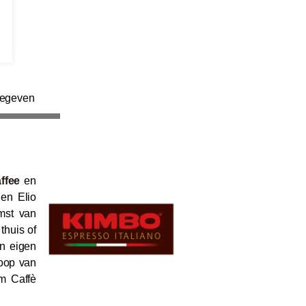
gegeven
ffee
en
en Elio
mst van
thuis of
un eigen
koop van
m Caffè