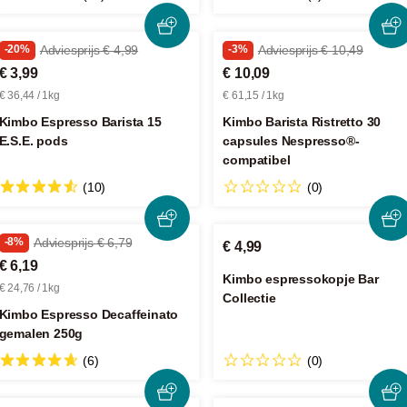
-20%
Adviesprijs € 4,99
-3%
Adviesprijs € 10,49
€ 3,99
€ 10,09
€ 36,44 / 1kg
€ 61,15 / 1kg
Kimbo Espresso Barista 15
Kimbo Barista Ristretto 30
E.S.E. pods
capsules Nespresso®-
compatibel
(10)
(0)
-8%
Adviesprijs € 6,79
€ 4,99
€ 6,19
Kimbo espressokopje Bar
€ 24,76 / 1kg
Collectie
Kimbo Espresso Decaffeinato
gemalen 250g
(6)
(0)