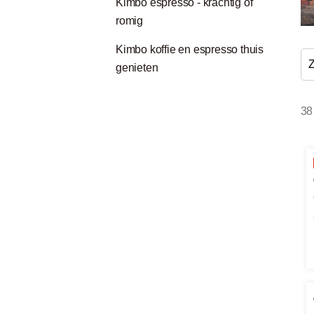
Kimbo espresso - krachtig of
romig
Kimbo koffie en espresso thuis
Z
genieten
38