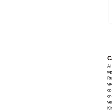
C
Al
ty
Ru
va
op
on
ve
Ki