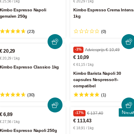
€ 25,56 / 1kg
€ 20,29 / 1kg
Kimbo Espresso Napoli
Kimbo Espresso Crema Intens
gemalen 250g
1kg
(23)
(0)
-3%
Adviesprijs € 10,49
€ 20,29
€ 10,09
€ 20,29 / 1kg
€ 61,15 / 1kg
Kimbo Espresso Classico 1kg
Kimbo Barista Napoli 30
capsules Nespresso®-
compatibel
(30)
(1)
Nieu
-17%
€ 137,40
€ 6,89
€ 113,43
€ 27,56 / 1kg
€ 18,91 / 1kg
Kimbo Espresso Napoli 250g