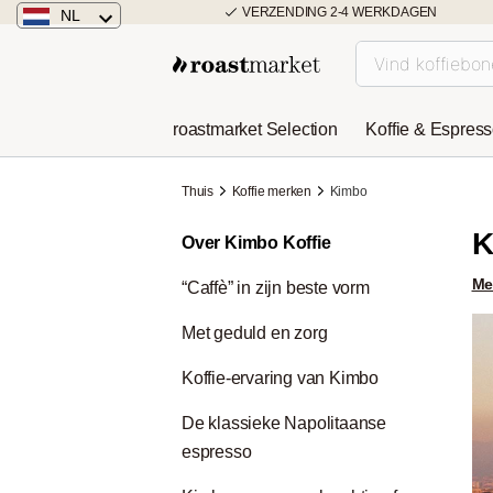
VERZENDING 2-4 WERKDAGEN
NL
Nederland
Duitsland
roastmarket Selection
Koffie & Espres
Österreich
Thuis
Koffie merken
Kimbo
K
Over Kimbo Koffie
Me
“Caffè” in zijn beste vorm
Met geduld en zorg
Koffie-ervaring van Kimbo
De klassieke Napolitaanse
espresso