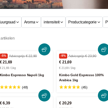
uurgraad
Aroma
intensiteit
Productcategorie
P
 artikelen
-5%
Adviesprijs € 22,90
-9%
Adviesprijs € 23,90
€ 21,69
€ 21,69
€ 21,69 / 1kg
€ 21,69 / 1kg
Kimbo Espresso Napoli 1kg
Kimbo Gold Espresso 100%
Arabica 1kg
(48)
(45)
€ 6,39
€ 20,29