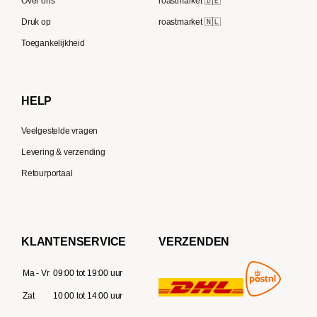
Speicherstadt Kaffee
Over ons
roastmarket 🇩🇪
Bialetti
Druk op
roastmarket 🇳🇱
Supremo
Moccamaster
Toegankelijkheid
Gaggia
Delonghi
HELP
Veelgestelde vragen
Levering & verzending
Retourportaal
KLANTENSERVICE
VERZENDEN
Ma - Vr
09:00 tot 19:00 uur
Zat
10:00 tot 14:00 uur