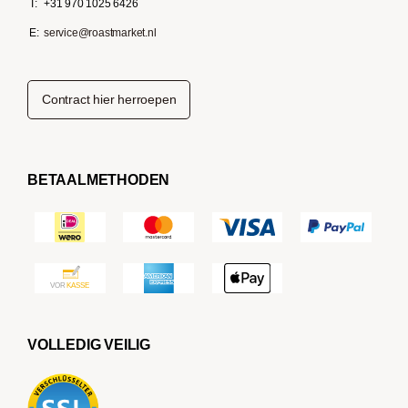
T:
+31 970 1025 6426
E:
service@roastmarket.nl
Contract hier herroepen
BETAALMETHODEN
VOLLEDIG VEILIG