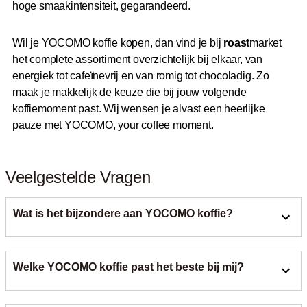
hoge smaakintensiteit, gegarandeerd.
Wil je YOCOMO koffie kopen, dan vind je bij
roast
market
het complete assortiment overzichtelijk bij elkaar, van
energiek tot cafeïnevrij en van romig tot chocoladig. Zo
maak je makkelijk de keuze die bij jouw volgende
koffiemoment past. Wij wensen je alvast een heerlijke
pauze met YOCOMO, your coffee moment.
Veelgestelde Vragen
Wat is het bijzondere aan YOCOMO koffie?
Het bijzondere aan YOCOMO koffie is de brede keuze aan
Welke YOCOMO koffie past het beste bij mij?
brandingen die past bij elk moment van de dag. Van
energiek tot rustgevend en van romig tot chocoladig, elke
branding is speciaal samengesteld voor volautomaat en
Dat hangt af van jouw smaak en het moment van de dag.