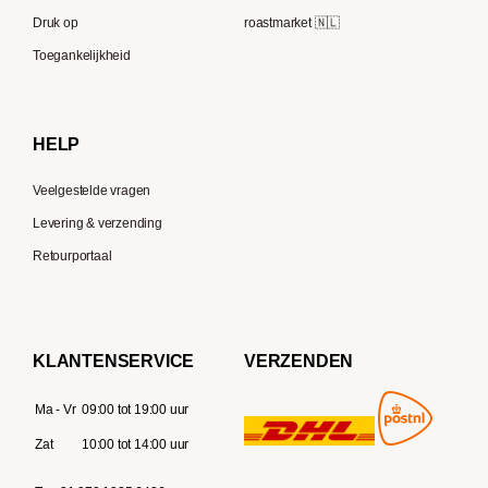
Bialetti
Druk op
roastmarket 🇳🇱
Supremo
Moccamaster
Toegankelijkheid
Gaggia
Delonghi
HELP
Veelgestelde vragen
Levering & verzending
Retourportaal
KLANTENSERVICE
VERZENDEN
Ma - Vr
09:00 tot 19:00 uur
Zat
10:00 tot 14:00 uur