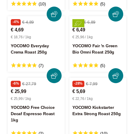
(10)
(5)
-4%
€ 4,89
-5%
€ 6,89
€ 4,69
€ 6,49
€ 18,76 / 1kg
€ 25,96 / 1kg
YOCOMO Everyday
YOCOMO Fair 'n Green
Crema Roast 250g
Bio Omni Roast 250g
(7)
(5)
-6%
€ 27,79
-28%
€ 7,99
€ 25,99
€ 5,69
€ 25,99 / 1kg
€ 22,76 / 1kg
YOCOMO Free Choice
YOCOMO Kickstarter
Decaf Espresso Roast
Extra Strong Roast 250g
1kg
(2)
(10)