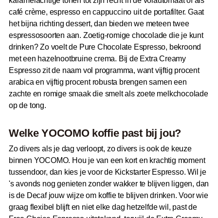
karamelachtige tonen tot zijn recht in de volautomaat of als
café crème, espresso en cappuccino uit de portafilter. Gaat
het bijna richting dessert, dan bieden we meteen twee
espressosoorten aan. Zoetig-romige chocolade die je kunt
drinken? Zo voelt de Pure Chocolate Espresso, bekroond
met een hazelnootbruine crema. Bij de Extra Creamy
Espresso zit de naam vol programma, want vijftig procent
arabica en vijftig procent robusta brengen samen een
zachte en romige smaak die smelt als zoete melkchocolade
op de tong.
Welke YOCOMO koffie past bij jou?
Zo divers als je dag verloopt, zo divers is ook de keuze
binnen YOCOMO. Hou je van een kort en krachtig moment
tussendoor, dan kies je voor de Kickstarter Espresso. Wil je
's avonds nog genieten zonder wakker te blijven liggen, dan
is de Decaf jouw wijze om koffie te blijven drinken. Voor wie
graag flexibel blijft en niet elke dag hetzelfde wil, past de