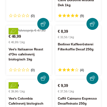
Caffè Borbone Miscela
Dek 1kg
(0)
(9)
-1%
Adviesprijs € 47,60
€ 8,39
€ 46,99
€ 33,56 / 1kg
€ 46,99 / 1kg
Berliner Kaffeerösterei
Vee's Italiaanse Roast
Filterkoffie Decaf 250g
d'Oro cafeïnevrij
biologisch 1kg
(0)
(4)
€ 9,99
€ 9,39
€ 39,96 / 1kg
€ 37,56 / 1kg
Vee's Colombia
Caffè Caimano Espresso
Cafeïnevrij biologisch
Decaffeinato 250g