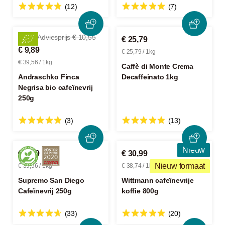
(12)
(7)
-6%
Adviesprijs € 10,55
€ 25,79
€ 9,89
€ 25,79 / 1kg
€ 39,56 / 1kg
Caffè di Monte Crema
Andraschko Finca
Decaffeinato 1kg
Negrisa bio cafeïnevrij
250g
(3)
(13)
Nieuw
€ 9,89
€ 30,99
Nieuw formaat
€ 39,56 / 1kg
€ 38,74 / 1kg
Supremo San Diego
Wittmann cafeïnevrije
Cafeïnevrij 250g
koffie 800g
(33)
(20)