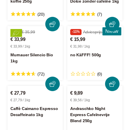
koffie 250g
Dolce zonder cafeïne 1kg
(20)
(7)
Nieuw
-5%
€ 35,99
-11%
Adviesprijs € 17,99
€ 33,99
€ 15,99
€ 33,99 / 1kg
€ 31,98 / 1kg
Murnauer Silencio Bio
no KäFFF! 500g
1kg
(72)
(0)
€ 27,79
€ 9,89
€ 27,79 / 1kg
€ 39,56 / 1kg
Caffè Caimano Espresso
Andraschko Night
Decaffeinato 1kg
Express Cafeïnevrije
Blend 250g