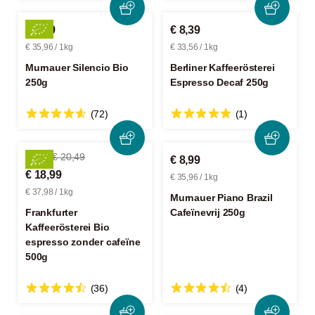
€ 8,99
€ 8,39
€ 35,96 / 1kg
€ 33,56 / 1kg
Murnauer Silencio Bio
Berliner Kaffeerösterei
250g
Espresso Decaf 250g
(72)
(1)
-7%
€ 20,49
€ 8,99
€ 18,99
€ 35,96 / 1kg
€ 37,98 / 1kg
Murnauer Piano Brazil
Frankfurter
Cafeïnevrij 250g
Kaffeerösterei Bio
espresso zonder cafeïne
500g
(36)
(4)