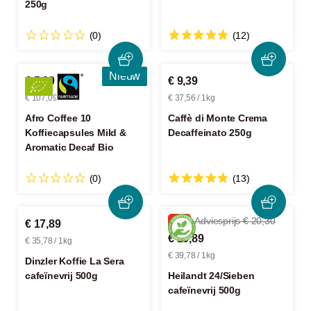
250g
(0)
(12)
Nieuw
€ 5,89
€ 9,39
€ 107,09 / 1kg
€ 37,56 / 1kg
Afro Coffee 10
Caffè di Monte Crema
Koffiecapsules Mild &
Decaffeinato 250g
Aromatic Decaf Bio
(0)
(13)
-2%
Adviesprijs € 20,30
€ 17,89
€ 19,89
€ 35,78 / 1kg
€ 39,78 / 1kg
Dinzler Koffie La Sera
cafeïnevrij 500g
Heilandt 24/Sieben
cafeïnevrij 500g