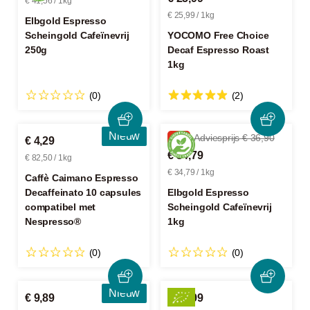
€ 41,56 / 1kg
€ 25,99 / 1kg
Elbgold Espresso
Scheingold Cafeïnevrij
YOCOMO Free Choice
250g
Decaf Espresso Roast
1kg
(0)
(2)
Nieuw
-5%
Adviesprijs € 36,90
€ 4,29
€ 34,79
€ 82,50 / 1kg
€ 34,79 / 1kg
Caffè Caimano Espresso
Decaffeinato 10 capsules
Elbgold Espresso
compatibel met
Scheingold Cafeïnevrij
Nespresso®
1kg
(0)
(0)
Nieuw
€ 9,89
€ 11,99