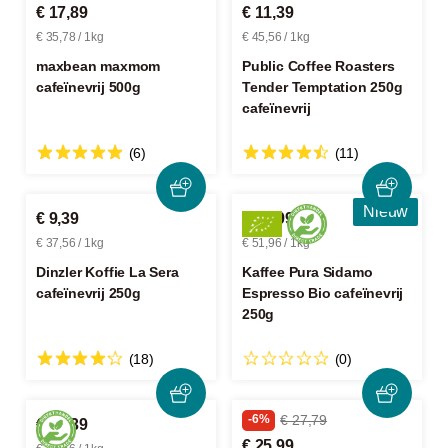
€ 17,89
€ 11,39
€ 35,78 / 1kg
€ 45,56 / 1kg
maxbean maxmom
Public Coffee Roasters
cafeïnevrij 500g
Tender Temptation 250g
cafeïnevrij
(6)
(11)
Nieuw
€ 9,39
€ 12,99
€ 37,56 / 1kg
€ 51,96 / 1kg
Dinzler Koffie La Sera
Kaffee Pura Sidamo
cafeïnevrij 250g
Espresso Bio cafeïnevrij
250g
(18)
(0)
-6%
€ 27,79
€ 10,39
€ 25,99