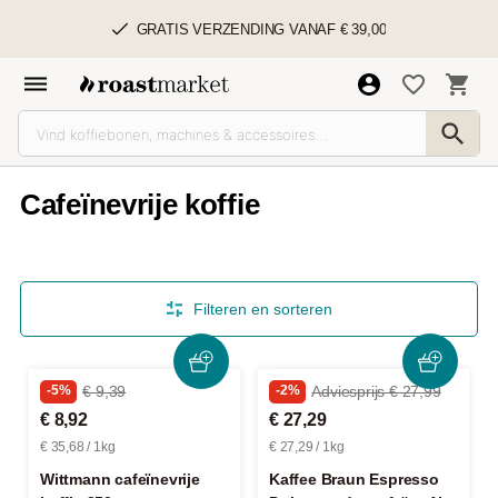
GRATIS VERZENDING VANAF € 39,00
Cafeïnevrije koffie
Filteren en sorteren
-5%
€ 9,39
-2%
Adviesprijs € 27,99
€ 8,92
€ 27,29
€ 35,68 / 1kg
€ 27,29 / 1kg
Wittmann cafeïnevrije
Kaffee Braun Espresso