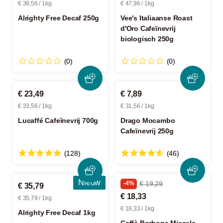
€ 39,56 / 1kg
€ 47,96 / 1kg
Alrighty Free Decaf 250g
Vee's Italiaanse Roast
d'Oro Cafeïnevrij
biologisch 250g
(0)
(0)
€ 23,49
€ 7,89
€ 33,56 / 1kg
€ 31,56 / 1kg
Lucaffé Cafeïnevrij 700g
Drago Mocambo
Cafeïnevrij 250g
(128)
(46)
Nieuw
-4%
€ 19,29
€ 35,79
€ 18,33
€ 35,79 / 1kg
€ 18,33 / 1kg
Alrighty Free Decaf 1kg