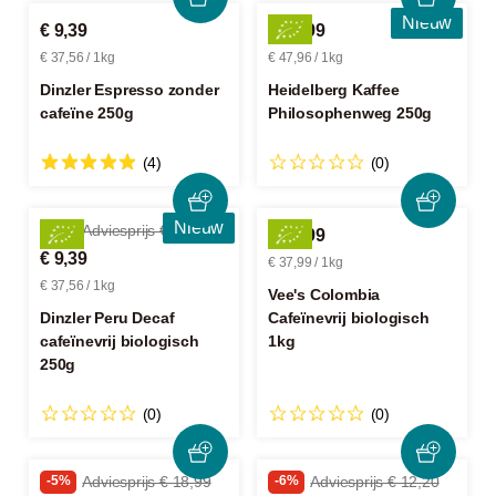
Nieuw
€ 9,39
€ 11,99
€ 37,56 / 1kg
€ 47,96 / 1kg
Dinzler Espresso zonder
Heidelberg Kaffee
cafeïne 250g
Philosophenweg 250g
(4)
(0)
Nieuw
-6%
Adviesprijs € 10,00
€ 37,99
€ 9,39
€ 37,99 / 1kg
€ 37,56 / 1kg
Vee's Colombia
Dinzler Peru Decaf
Cafeïnevrij biologisch
cafeïnevrij biologisch
1kg
250g
(0)
(0)
-5%
Adviesprijs € 18,99
-6%
Adviesprijs € 12,20