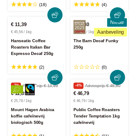
(18)
(4)
Nieuw
€ 11,39
€ 16,40
Aanbeveling
€ 45,56 / 1kg
€ 65,60 / 1kg
Hanseatic Coffee
The Barn Decaf Funky
Roasters Italian Bar
250g
Espresso Decaf 250g
(2)
(0)
-7%
Adviesprijs € 13,99
-4%
Adviesprijs € 48,80
€ 12,89
€ 46,79
€ 25,78 / 1kg
€ 46,79 / 1kg
Mount Hagen Arabica
Public Coffee Roasters
koffie cafeïnevrij
Tender Temptation 1kg
biologisch 500g
cafeïnevrij