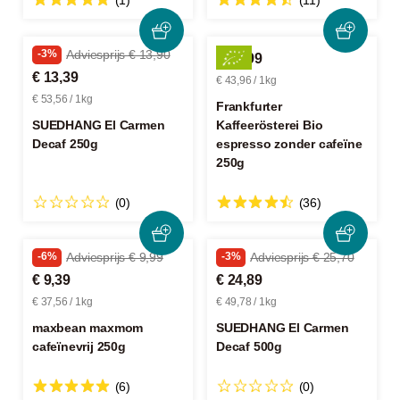
(1)
(11)
-3%
Adviesprijs € 13,90
€ 10,99
€ 13,39
€ 43,96 / 1kg
€ 53,56 / 1kg
Frankfurter
SUEDHANG El Carmen
Kaffeerösterei Bio
Decaf 250g
espresso zonder cafeïne
250g
(0)
(36)
-6%
Adviesprijs € 9,99
-3%
Adviesprijs € 25,70
€ 9,39
€ 24,89
€ 37,56 / 1kg
€ 49,78 / 1kg
maxbean maxmom
SUEDHANG El Carmen
cafeïnevrij 250g
Decaf 500g
(6)
(0)