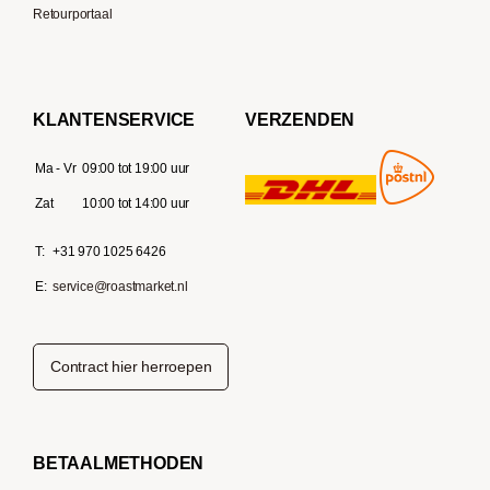
Retourportaal
KLANTENSERVICE
VERZENDEN
Ma - Vr
09:00 tot 19:00 uur
Zat
10:00 tot 14:00 uur
T:
+31 970 1025 6426
E:
service@roastmarket.nl
Contract hier herroepen
BETAALMETHODEN