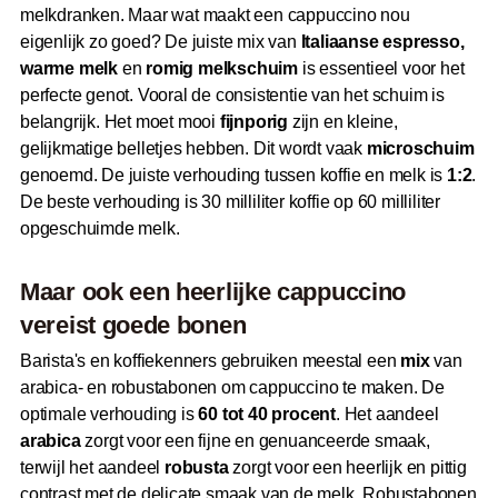
melkdranken. Maar wat maakt een cappuccino nou
eigenlijk zo goed? De juiste mix van
Italiaanse espresso,
warme melk
en
romig melkschuim
is essentieel voor het
perfecte genot. Vooral de consistentie van het schuim is
belangrijk. Het moet mooi
fijnporig
zijn en kleine,
gelijkmatige belletjes hebben. Dit wordt vaak
microschuim
genoemd. De juiste verhouding tussen koffie en melk is
1:2
.
De beste verhouding is 30 milliliter koffie op 60 milliliter
opgeschuimde melk.
Maar ook een heerlijke cappuccino
vereist goede bonen
Barista's en koffiekenners gebruiken meestal een
mix
van
arabica- en robustabonen om cappuccino te maken. De
optimale verhouding is
60 tot 40 procent
. Het aandeel
arabica
zorgt voor een fijne en genuanceerde smaak,
terwijl het aandeel
robusta
zorgt voor een heerlijk en pittig
contrast met de delicate smaak van de melk. Robustabonen