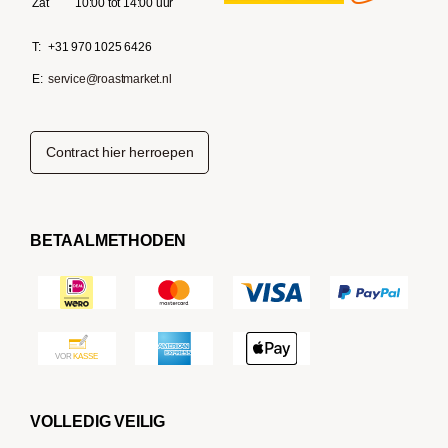
Zat
10:00 tot 14:00 uur
T:
+31 970 1025 6426
E:
service@roastmarket.nl
Contract hier herroepen
BETAALMETHODEN
VOLLEDIG VEILIG