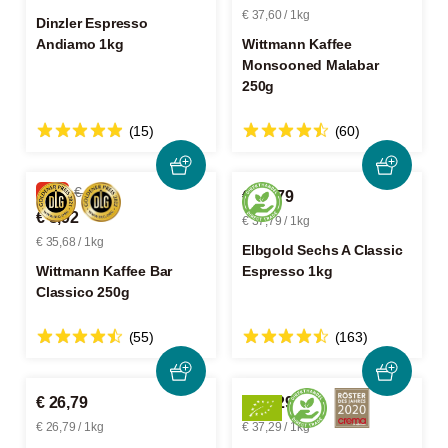
€ 37,60 / 1kg
Dinzler Espresso
Andiamo 1kg
Wittmann Kaffee
Monsooned Malabar
250g
(15)
(60)
-5%
€ 9,39
€ 37,79
€ 8,92
€ 37,79 / 1kg
€ 35,68 / 1kg
Elbgold Sechs A Classic
Wittmann Kaffee Bar
Espresso 1kg
Classico 250g
(55)
(163)
€ 26,79
€ 37,29
€ 26,79 / 1kg
€ 37,29 / 1kg