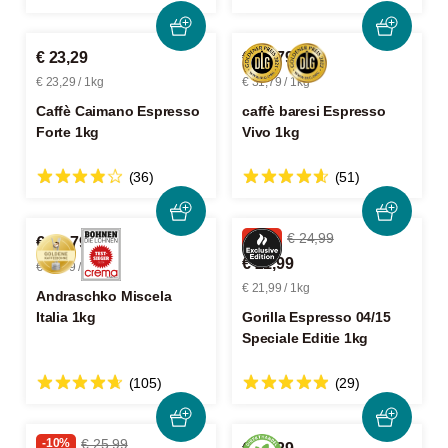
€ 23,29
€ 31,79
€ 23,29 / 1kg
€ 31,79 / 1kg
Caffè Caimano Espresso
caffè baresi Espresso
Forte 1kg
Vivo 1kg
(36)
(51)
-12%
€ 24,99
€ 32,79
€ 21,99
€ 32,79 / 1kg
€ 21,99 / 1kg
Andraschko Miscela
Italia 1kg
Gorilla Espresso 04/15
Speciale Editie 1kg
(105)
(29)
-10%
€ 25,99