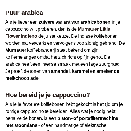
Puur arabica
Als je liever een
zuivere variant van arabicabonen
in je
cappuccino wilt proberen, dan is de
Murnauer Little
Flower Indieno
de juiste keuze. De Indiase koffiebonen
worden nat verwerkt en vervolgens voorzichtig gebrand. De
Murnauer
koffiebranderij staat bekend om zijn
koffiemelanges omdat het zich richt op fijn genot. De
arabica heeft een intense smaak met een lage zuurgraad.
Je proeft de tonen van
amandel, karamel en smeltende
melkchocolade
.
Hoe bereid je je cappuccino?
Als je je favoriete koffiebonen hebt gekocht is het tijd om je
romige cappuccino te bereiden. Alles wat je nodig hebt,
behalve de bonen, is een
piston- of portafiltermachine
met stoomlans
- of een handmatige of elektrische