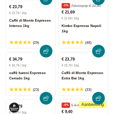
-5%
Adviesprijs € 22,90
€ 23,79
€ 21,69
€ 23,79 / 1kg
€ 21,69 / 1kg
Caffè di Monte Espresso
Intenso 1kg
Kimbo Espresso Napoli
1kg
(29)
(48)
€ 34,79
€ 23,79
€ 34,79 / 1kg
€ 23,79 / 1kg
caffè baresi Espresso
Caffè di Monte Espresso
Cerrado 1kg
Extra Bar 1kg
(23)
(33)
Aanbeveling
-4%
€ 9,89
€ 37,79
€ 9,40
€ 37,79 / 1kg