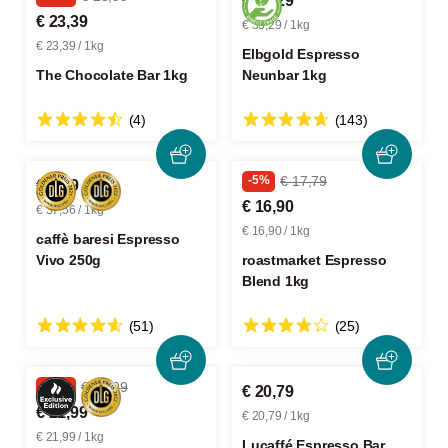
€ 33,29
€ 23,39
€ 33,29 / 1kg
€ 23,39 / 1kg
Elbgold Espresso
The Chocolate Bar 1kg
Neunbar 1kg
(4)
(143)
-5%
€ 17,79
€ 9,39
€ 16,90
€ 37,56 / 1kg
€ 16,90 / 1kg
caffè baresi Espresso
Vivo 250g
roastmarket Espresso
Blend 1kg
(51)
(25)
-18%
€ 26,99
€ 20,79
€ 21,99
€ 20,79 / 1kg
€ 21,99 / 1kg
Lucaffé Espresso Bar