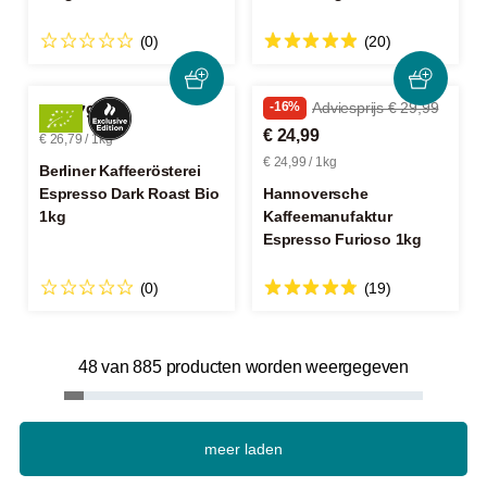
(0)
(20)
-16%
Adviesprijs € 29,99
€ 26,79
€ 24,99
€ 26,79 / 1kg
€ 24,99 / 1kg
Berliner Kaffeerösterei
Espresso Dark Roast Bio
Hannoversche
1kg
Kaffeemanufaktur
Espresso Furioso 1kg
(0)
(19)
48 van 885 producten worden weergegeven
meer laden