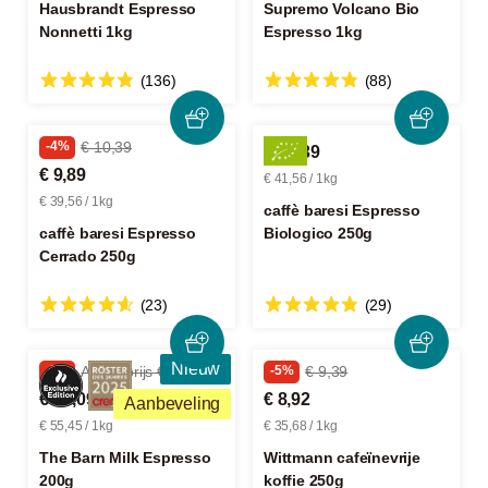
Hausbrandt Espresso
Supremo Volcano Bio
Nonnetti 1kg
Espresso 1kg
(136)
(88)
-4%
€ 10,39
€ 10,39
€ 9,89
€ 41,56 / 1kg
€ 39,56 / 1kg
caffè baresi Espresso
caffè baresi Espresso
Biologico 250g
Cerrado 250g
(23)
(29)
Nieuw
-3%
Adviesprijs € 11,50
-5%
€ 9,39
€ 11,09
€ 8,92
Aanbeveling
€ 55,45 / 1kg
€ 35,68 / 1kg
The Barn Milk Espresso
Wittmann cafeïnevrije
200g
koffie 250g