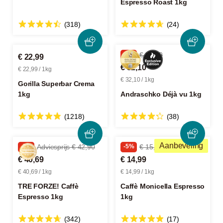
Espresso Roast 1kg
(318)
(24)
-5%
€ 33,79
€ 22,99
€ 32,10
€ 22,99 / 1kg
€ 32,10 / 1kg
Gorilla Superbar Crema
1kg
Andraschko Déjà vu 1kg
(1218)
(38)
Aanbeveling
-5%
Adviesprijs € 42,90
-5%
€ 15,79
€ 40,69
€ 14,99
€ 40,69 / 1kg
€ 14,99 / 1kg
TRE FORZE! Caffè
Caffè Monicella Espresso
Espresso 1kg
1kg
(342)
(17)