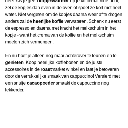
heet. Als je geen
kopjeswarmer
op je koffiemachine hebt,
zet de kopjes dan even in de oven of spoel ze kort met heet
water. Niet vergeten om de kopjes daarna weer af te drogen
anders zal de
heerlijke koffie
verwateren. Schenk nu eerst
de espresso en daarna met kracht het melkschuim in het
kopje - want het crema van de koffie en het melkschuim
moeten zich vermengen.
En nu hoef je alleen nog maar achterover te leunen en te
genieten
! Koop heerlijke koffiebonen en de juiste
accessoires in de
roast
market winkel en laat je betoveren
door de verrukkelijke smaak van cappuccino! Versierd met
een snufje
cacaopoeder
smaakt de cappuccino nog
lekkerder.