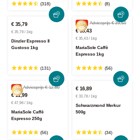
(318)
(8)
-10%
Adviesprijs € 39,50
€ 35,79
€ 35,43
€ 35,79 / 1kg
€ 35,43 / 1kg
Dinzler Espresso Il
Gustoso 1kg
MariaSole Caffè
Espresso 1kg
(131)
(56)
-4%
Adviesprijs € 12,50
€ 16,89
€ 11,99
€ 33,78 / 1kg
€ 47,96 / 1kg
Schwarzmond Merkur
MariaSole Caffè
500g
Espresso 250g
(56)
(34)