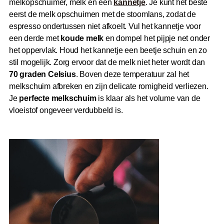
melkopschuimer, melk en een
kannetje
. Je kunt het beste
eerst de melk opschuimen met de stoomlans, zodat de
espresso ondertussen niet afkoelt. Vul het kannetje voor
een derde met
koude melk
en dompel het pijpje net onder
het oppervlak. Houd het kannetje een beetje schuin en zo
stil mogelijk. Zorg ervoor dat de melk niet heter wordt dan
70 graden Celsius
. Boven deze temperatuur zal het
melkschuim afbreken en zijn delicate romigheid verliezen.
Je
perfecte melkschuim
is klaar als het volume van de
vloeistof ongeveer verdubbeld is.