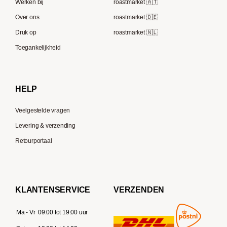
Berliner Kaffeerösterei
Werken bij
roastmarket 🇦🇹
Melitta
Speicherstadt Kaffee
Over ons
roastmarket 🇩🇪
Bialetti
Druk op
roastmarket 🇳🇱
Supremo
Moccamaster
Toegankelijkheid
Gaggia
Delonghi
HELP
Veelgestelde vragen
Levering & verzending
Retourportaal
KLANTENSERVICE
VERZENDEN
Ma - Vr
09:00 tot 19:00 uur