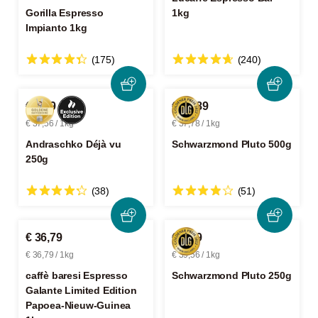
Gorilla Espresso
1kg
Impianto 1kg
(175)
(240)
€ 9,39
€ 18,89
€ 37,56 / 1kg
€ 37,78 / 1kg
Andraschko Déjà vu
Schwarzmond Pluto 500g
250g
(38)
(51)
€ 36,79
€ 9,89
€ 36,79 / 1kg
€ 39,56 / 1kg
caffè baresi Espresso
Schwarzmond Pluto 250g
Galante Limited Edition
Papoea-Nieuw-Guinea