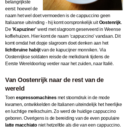
belangrijkste
eerst: hoewel de
naam het wel doet vermoeden is de cappuccino geen
Italiaanse uitvinding - hij komt oorspronkelijk uit
Oostenrijk
.
De
’Kapuziner’
werd met slagroom geserveerd in Weense
koffiehuizen. Hier komt de naam ‘cappuccino’ vandaan. Dit
komt omdat het dopje slagroom doet denken aan het
lichtbruine habijt
van de kapucijner monniken. Via
Oostenrijkse soldaten reisde de melkdrank tijdens de
Eerste Wereldoorlog verder naar het zuiden, naar Italië.
Van Oostenrijk naar de rest van de
wereld
Toen
espressomachines
met stoomdruk in de mode
kwamen, ontwikkelden de Italianen uiteindelijk het heerlijke
en luchtige melkschuim. Zo werd de huidige cappuccino
geboren. Overigens is de bereiding van de even populaire
latte macchiato
niet hetzelfde als die van een cappuccino.