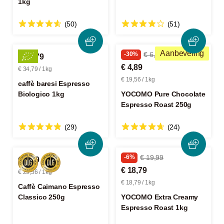
1kg
(50)
(51)
Aanbeveling
-30%
€ 6,99
€ 34,79
€ 4,89
€ 34,79 / 1kg
€ 19,56 / 1kg
caffè baresi Espresso
Biologico 1kg
YOCOMO Pure Chocolate
Espresso Roast 250g
(29)
(24)
-6%
€ 19,99
€ 7,39
€ 18,79
€ 29,56 / 1kg
€ 18,79 / 1kg
Caffè Caimano Espresso
Classico 250g
YOCOMO Extra Creamy
Espresso Roast 1kg