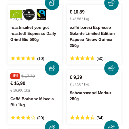
€ 16,89
€ 10,89
€ 33,78 / 1kg
€ 43,56 / 1kg
roastmarket you got
caffè baresi Espresso
roasted! Espresso Daily
Galante Limited Edition
Grind Bio 500g
Papoea-Nieuw-Guinea
250g
(10)
(50)
-5%
€ 17,79
€ 9,39
€ 16,90
€ 37,56 / 1kg
€ 16,90 / 1kg
Schwarzmond Merkur
Caffè Borbone Miscela
250g
Blu 1kg
(20)
(34)