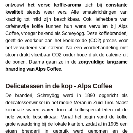
ontvouwt
het verse koffie-aroma
zich bij
constante
kwaliteit
steeds weer vers. Alle smaakrichtingen van
krachtig tot mild zijn beschikbaar. Ook liefhebbers van
cafeïnevrije koffie kunnen hun wens vervullen bij Alps
Coffee, vroeger bekend als Schreyögg. Deze koffiebranderij
geeft de voorkeur aan het kooldioxide (CO2)-proces voor
het verwijderen van cafeïne. Na een voorbehandeling met
stoom drukt vloeibaar CO2 onder hoge druk de cafeïne uit
de bonen. Daarna gaan ze in de
zorgvuldige langzame
branding van Alps Coffee.
Delicatessen in de kop - Alps Coffee
De branderij Schreyögg werd in 1890 opgericht als
delicatessenwinkel in het mooie Meran in Zuid-Tirol. Naast
koloniale waren waren toen al koffiespecialiteiten uit de
hele wereld beschikbaar. Vanaf het begin vond de koffie
grote waardering bij de lokale klanten, zodat al in 1905 een
eigen branderij in gebruik werd genomen en de