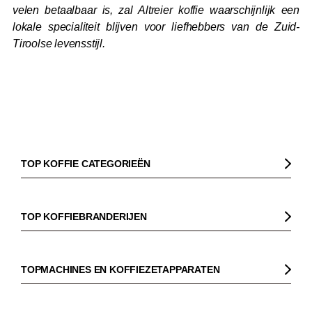
velen betaalbaar is, zal Altreier koffie waarschijnlijk een
lokale specialiteit blijven voor liefhebbers van de Zuid-
Tiroolse levensstijl.
TOP KOFFIE CATEGORIEËN
Koffie
Koffiebonen
TOP KOFFIEBRANDERIJEN
Biologische koffie
Gorilla
Fairtrade koffie
Dinzler
TOPMACHINES EN KOFFIEZETAPPARATEN
Cafeïnevrije koffie
Elbgold
Koffiezetapparaaten
Koffie zonder bittere smaak
Lucaffé