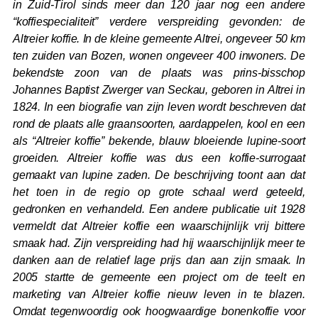
in Zuid-Tirol sinds meer dan 120 jaar nog een andere
“koffiespecialiteit” verdere verspreiding gevonden: de
Altreier koffie. In de kleine gemeente Altrei, ongeveer 50 km
ten zuiden van Bozen, wonen ongeveer 400 inwoners. De
bekendste zoon van de plaats was prins-bisschop
Johannes Baptist Zwerger van Seckau, geboren in Altrei in
1824. In een biografie van zijn leven wordt beschreven dat
rond de plaats alle graansoorten, aardappelen, kool en een
als “Altreier koffie” bekende, blauw bloeiende lupine-soort
groeiden. Altreier koffie was dus een koffie-surrogaat
gemaakt van lupine zaden. De beschrijving toont aan dat
het toen in de regio op grote schaal werd geteeld,
gedronken en verhandeld. Een andere publicatie uit 1928
vermeldt dat Altreier koffie een waarschijnlijk vrij bittere
smaak had. Zijn verspreiding had hij waarschijnlijk meer te
danken aan de relatief lage prijs dan aan zijn smaak. In
2005 startte de gemeente een project om de teelt en
marketing van Altreier koffie nieuw leven in te blazen.
Omdat tegenwoordig ook hoogwaardige bonenkoffie voor