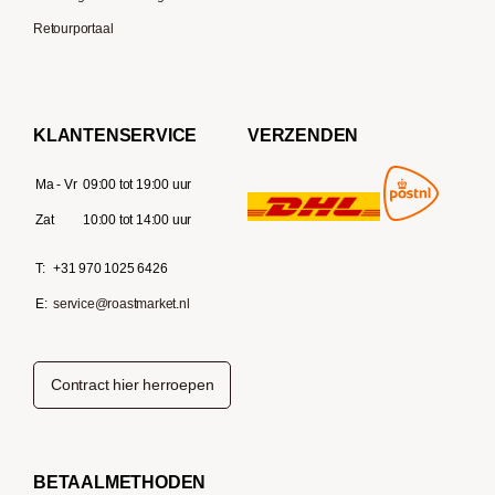
Retourportaal
KLANTENSERVICE
VERZENDEN
Ma - Vr
09:00 tot 19:00 uur
Zat
10:00 tot 14:00 uur
T:
+31 970 1025 6426
E:
service@roastmarket.nl
Contract hier herroepen
BETAALMETHODEN