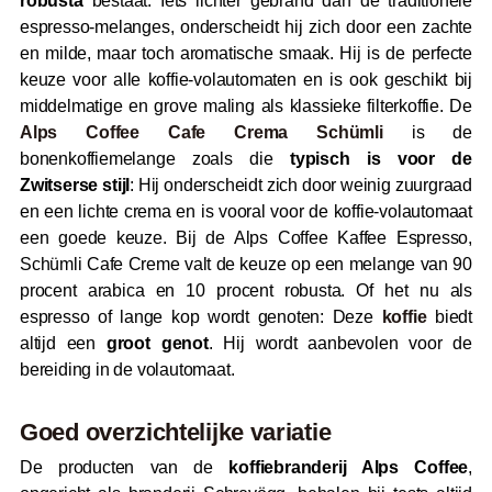
robusta
bestaat. Iets lichter gebrand dan de traditionele
espresso-melanges, onderscheidt hij zich door een zachte
en milde, maar toch aromatische smaak. Hij is de perfecte
keuze voor alle koffie-volautomaten en is ook geschikt bij
middelmatige en grove maling als klassieke filterkoffie. De
Alps Coffee Cafe Crema Schümli
is de
bonenkoffiemelange zoals die
typisch is voor de
Zwitserse stijl
: Hij onderscheidt zich door weinig zuurgraad
en een lichte crema en is vooral voor de koffie-volautomaat
een goede keuze. Bij de Alps Coffee Kaffee Espresso,
Schümli Cafe Creme valt de keuze op een melange van 90
procent arabica en 10 procent robusta. Of het nu als
espresso of lange kop wordt genoten: Deze
koffie
biedt
altijd een
groot genot
. Hij wordt aanbevolen voor de
bereiding in de volautomaat.
Goed overzichtelijke variatie
De producten van de
koffiebranderij Alps Coffee
,