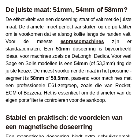
De juiste maat: 51mm, 54mm of 58mm?
De effectiviteit van een doseerring staat of valt met de juiste
maat. De diameter moet perfect aansluiten op de portafilter
om te voorkomen dat er alsnog koffie langs de randen valt.
Voor de meeste
espressomachines
zijn er
standaardmaten. Een
51mm
doseerring is bijvoorbeeld
ideaal voor machines zoals de DeLonghi Dedica. Voor veel
Sage en Solis modellen is een
54mm
(of 53,3mm) ring de
juiste keuze. De meest voorkomende maat in het prosumer-
segment is
58mm
of
58,5mm
, passend voor machines met
een professionele E61-zetgroep, zoals die van Rocket,
ECM of Bezzera. Het is essentieel om de diameter van de
eigen portafilter te controleren voor de aankoop.
Stabiel en praktisch: de voordelen van
een magnetische doseerring
Een magnetische doseerring biedt extra gebruiksgemak.