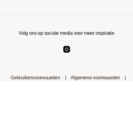
Volg ons op sociale media voor meer inspiratie
Gebruikersvoorwaarden
|
Algemene voorwaarden
|
Privacyverklaring
|
Cookies
|
Consumenteninformatie
|
Herroepingsrecht
*Het handelsmerk Nespresso® is geen eigendom van
roastmarket of andere bedrijven die gelieerd zijn aan dit
bedrijf.