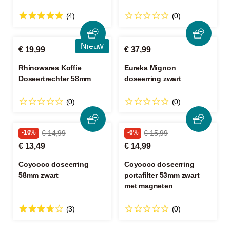
(4)
(0)
Nieuw
€ 19,99
€ 37,99
Rhinowares Koffie
Eureka Mignon
Doseertrechter 58mm
doseerring zwart
(0)
(0)
-10%
€ 14,99
-6%
€ 15,99
€ 13,49
€ 14,99
Coyooco doseerring
Coyooco doseerring
58mm zwart
portafilter 53mm zwart
met magneten
(3)
(0)