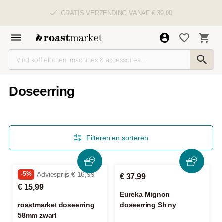
GRATIS VERZENDING VANAF € 39,00
Doseerring
Filteren en sorteren
-5%
Adviesprijs € 16,99
€ 37,99
€ 15,99
Eureka Mignon
roastmarket doseerring
doseerring Shiny
58mm zwart