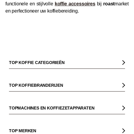
functionele en stijlvolle
koffie accessoires
bij
roast
market
en perfectioneer uw koffiebereiding.
TOP KOFFIE CATEGORIEËN
Koffie
Koffiebonen
TOP KOFFIEBRANDERIJEN
Biologische koffie
Gorilla
Fairtrade koffie
Dinzler
TOPMACHINES EN KOFFIEZETAPPARATEN
Cafeïnevrije koffie
Elbgold
Koffiezetapparaaten
Koffie zonder bittere smaak
Lucaffé
Pistonmachines
TOP MERKEN
Espresso