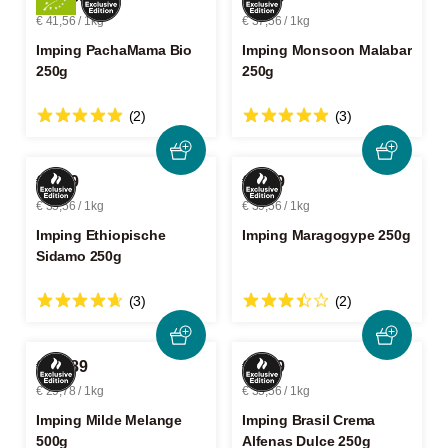
€ 41,56 / 1kg
€ 37,56 / 1kg
Imping PachaMama Bio
Imping Monsoon Malabar
250g
250g
(2)
(3)
€ 8,89
€ 9,89
€ 35,56 / 1kg
€ 39,56 / 1kg
Imping Ethiopische
Imping Maragogype 250g
Sidamo 250g
(3)
(2)
€ 14,89
€ 8,89
€ 29,78 / 1kg
€ 35,56 / 1kg
Imping Milde Melange
Imping Brasil Crema
500g
Alfenas Dulce 250g