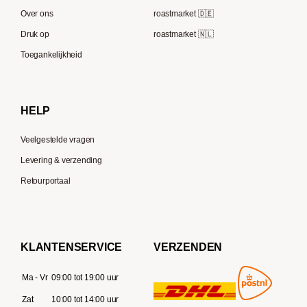
Melitta
Speicherstadt Kaffee
Over ons
roastmarket 🇩🇪
Bialetti
Druk op
roastmarket 🇳🇱
Supremo
Moccamaster
Toegankelijkheid
Gaggia
Delonghi
HELP
Veelgestelde vragen
Levering & verzending
Retourportaal
KLANTENSERVICE
VERZENDEN
Ma - Vr
09:00 tot 19:00 uur
Zat
10:00 tot 14:00 uur