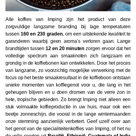
Alle koffies van Imping zijn het product van deze
zorgvuldige langzame branding bij lage temperaturen
tussen
160 en 230 graden
, om een uitstekende kwaliteit te
garanderen waarbij geen aroma's verloren gaan. Lange
brandtijden tussen
12 en 20 minuten
zorgen ervoor dat het
volledige spectrum aan smaaknoten zich langzaam en
grondig in de koffiebonen kan ontwikkelen. Door het proces
van langzame, zo voorzichtig mogelijke verwerking met de
focus op het beste smaakresultaat in de koffieboon ontstaan
unieke momenten van koffiegenot voor u, die lang in het
geheugen blijven en u doen dromen van de verre zon in
hete, tropische gebieden. Zo brengt Imping niet alleen een
stuk volmaakte koffieproductie in uw huis, maar ook een
beetje zonneschijn, die vooral in de lange wintermaanden
onze stemming aanzienlijk verbetert. Geef uzelf over aan
het genot van de specialiteitenkoffies van Imping, of het nu
de volle soorten uit
Brazilië, Ethiopië, Guatemala of India