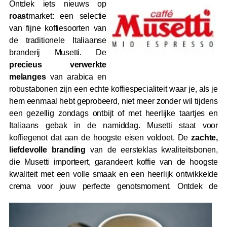
Ontdek iets nieuws op
roast
market: een selectie
van fijne koffiesoorten van
de traditionele Italiaanse
branderij Musetti. De
precieus verwerkte
melanges
van arabica en
robustabonen zijn een echte koffiespecialiteit waar je, als je
hem eenmaal hebt geprobeerd, niet meer zonder wil tijdens
een gezellig zondags ontbijt of met heerlijke taartjes en
Italiaans gebak in de namiddag. Musetti staat voor
koffiegenot dat aan de hoogste eisen voldoet. De
zachte,
liefdevolle branding
van de eersteklas kwaliteitsbonen,
die Musetti importeert, garandeert koffie van de hoogste
kwaliteit met een volle smaak en een heerlijk ontwikkelde
crema voor jouw perfecte genotsmoment.
Ontdek de