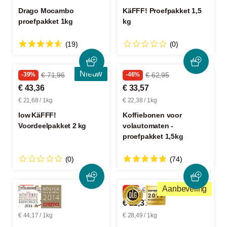
Drago Mocambo
KäFFF! Proefpakket 1,5
proefpakket 1kg
kg
(19)
(0)
Nieuw
-39%
€ 71,96
-46%
€ 62,95
€ 43,36
€ 33,57
€ 21,68 / 1kg
€ 22,38 / 1kg
low KäFFF!
Koffiebonen voor
Voordeelpakket 2 kg
volautomaten -
proefpakket 1,5kg
(0)
(74)
Aanbeveling
-8%
€ 36,17
-9%
€ 23,67
€ 33,13
€ 21,37
€ 44,17 / 1kg
€ 28,49 / 1kg