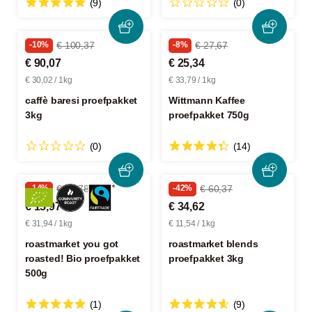
(9)
(0)
-10%
€ 100,37
-8%
€ 27,67
€ 90,07
€ 25,34
€ 30,02 / 1kg
€ 33,79 / 1kg
caffè baresi proefpakket
Wittmann Kaffee
3kg
proefpakket 750g
(0)
(14)
-14%
€ 18,78
-42%
€ 60,37
€ 15,97
€ 34,62
€ 31,94 / 1kg
€ 11,54 / 1kg
roastmarket you got
roastmarket blends
roasted! Bio proefpakket
proefpakket 3kg
500g
(1)
(9)