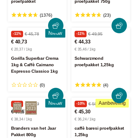
proefpakket
proefpakket 750g
(1376)
(23)
Nieuw
-11%
€ 45,78
-11%
€ 49,95
€ 40,73
€ 44,33
€ 20,37 / 1kg
€ 35,46 / 1kg
Gorilla Superbar Crema
Schwarzmond
1kg & Caffè Caimano
proefpakket 1,25kg
Espresso Classico 1kg
(0)
(4)
Nieuw
Aanbeveling
-11%
€ 34,59
-10%
€ 50,45
€ 30,67
€ 45,30
€ 38,34 / 1kg
€ 36,24 / 1kg
Branders van het Jaar
caffè baresi proefpakket
Pakket 800g
1,25kg