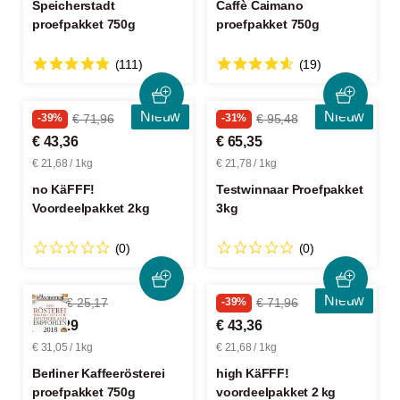
Speicherstadt
Caffè Caimano
proefpakket 750g
proefpakket 750g
(111)
(19)
Nieuw
Nieuw
-39%
€ 71,96
-31%
€ 95,48
€ 43,36
€ 65,35
€ 21,68 / 1kg
€ 21,78 / 1kg
no KäFFF!
Testwinnaar Proefpakket
Voordeelpakket 2kg
3kg
(0)
(0)
Nieuw
-7%
€ 25,17
-39%
€ 71,96
€ 23,29
€ 43,36
€ 31,05 / 1kg
€ 21,68 / 1kg
Berliner Kaffeerösterei
high KäFFF!
proefpakket 750g
voordeelpakket 2 kg