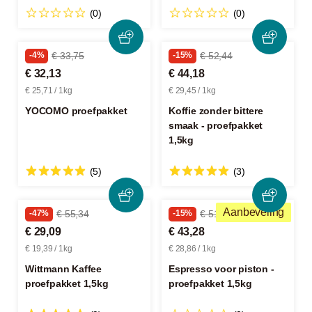
(0)
(0)
-4%
€ 33,75
-15%
€ 52,44
€ 32,13
€ 44,18
€ 25,71 / 1kg
€ 29,45 / 1kg
YOCOMO proefpakket
Koffie zonder bittere
smaak - proefpakket
1,5kg
(5)
(3)
Aanbeveling
-47%
€ 55,34
-15%
€ 51,44
€ 29,09
€ 43,28
€ 19,39 / 1kg
€ 28,86 / 1kg
Wittmann Kaffee
Espresso voor piston -
proefpakket 1,5kg
proefpakket 1,5kg