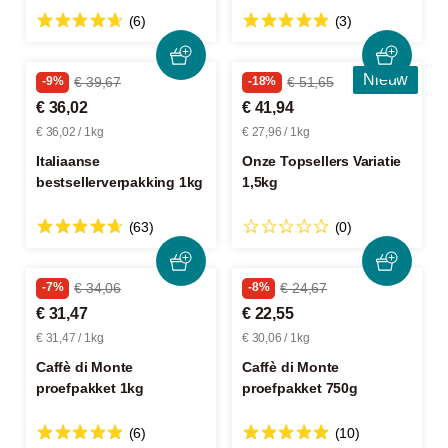
(6)
(3)
Nieuw
-9%
€ 39,67
-18%
€ 51,65
€ 36,02
€ 41,94
€ 36,02 / 1kg
€ 27,96 / 1kg
Italiaanse
Onze Topsellers Variatie
bestsellerverpakking 1kg
1,5kg
(63)
(0)
-7%
€ 34,06
-8%
€ 24,67
€ 31,47
€ 22,55
€ 31,47 / 1kg
€ 30,06 / 1kg
Caffè di Monte
Caffè di Monte
proefpakket 1kg
proefpakket 750g
(6)
(10)