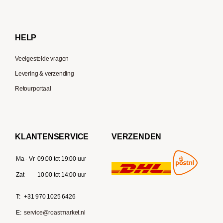
Gaggia
Delonghi
HELP
Veelgestelde vragen
Levering & verzending
Retourportaal
KLANTENSERVICE
VERZENDEN
Ma - Vr
09:00 tot 19:00 uur
Zat
10:00 tot 14:00 uur
T:
+31 970 1025 6426
E:
service@roastmarket.nl