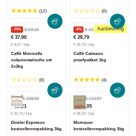
(12)
(0)
Aanbeveling
-39%
€ 63,16
-8%
€ 32,56
€ 37,90
€ 29,79
€ 9,47 / 1kg
€ 29,79 / 1kg
Caffè Monicella
Caffè Caimano
volautomatische set
proefpakket 1kg
2x2kg
(0)
(4)
-9%
€ 108,00
-8%
€ 110,97
€ 98,21
€ 102,05
€ 32,74 / 1kg
€ 34,02 / 1kg
Dinzler Espresso
Murnauer
bestsellerverpakking 3kg
bestsellerverpakking 3kg