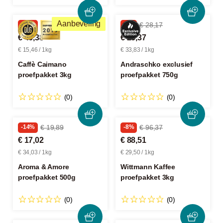
Aanbeveling
-33%
€ 69,87
-9%
€ 28,17
€ 46,38
€ 25,37
€ 15,46 / 1kg
€ 33,83 / 1kg
Caffè Caimano
Andraschko exclusief
proefpakket 3kg
proefpakket 750g
(0)
(0)
-14%
€ 19,89
-8%
€ 96,37
€ 17,02
€ 88,51
€ 34,03 / 1kg
€ 29,50 / 1kg
Aroma & Amore
Wittmann Kaffee
proefpakket 500g
proefpakket 3kg
(0)
(0)