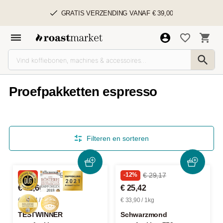
GRATIS VERZENDING VANAF € 39,00
Proefpakketten espresso
Filteren en sorteren
-25%
€ 57,05
-12%
€ 29,17
€ 42,66
€ 25,42
€ 28,44 / 1kg
€ 33,90 / 1kg
TESTWINNER
Schwarzmond