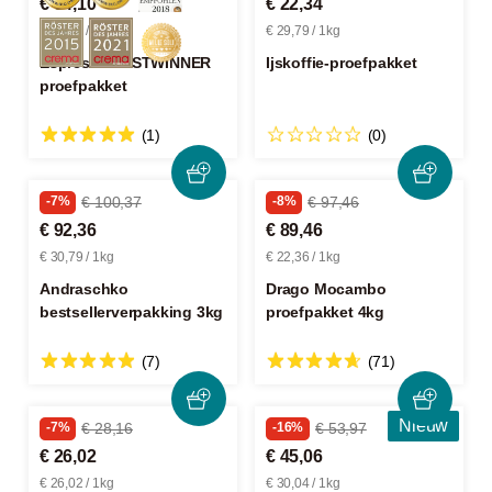
€ 54,10
€ 22,34
€ 36,06 / 1kg
€ 29,79 / 1kg
Espresso TESTWINNER
Ijskoffie-proefpakket
proefpakket
(1)
(0)
-7%
€ 100,37
-8%
€ 97,46
€ 92,36
€ 89,46
€ 30,79 / 1kg
€ 22,36 / 1kg
Andraschko
Drago Mocambo
bestsellerverpakking 3kg
proefpakket 4kg
(7)
(71)
Nieuw
-7%
€ 28,16
-16%
€ 53,97
€ 26,02
€ 45,06
€ 26,02 / 1kg
€ 30,04 / 1kg