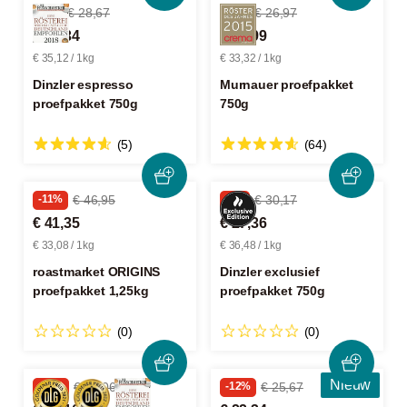
-8%
€ 28,67
-7%
€ 26,97
€ 26,34
€ 24,99
€ 35,12 / 1kg
€ 33,32 / 1kg
Dinzler espresso
Murnauer proefpakket
proefpakket 750g
750g
(5)
(64)
-11%
€ 46,95
-9%
€ 30,17
€ 41,35
€ 27,36
€ 33,08 / 1kg
€ 36,48 / 1kg
roastmarket ORIGINS
Dinzler exclusief
proefpakket 1,25kg
proefpakket 750g
(0)
(0)
Nieuw
-14%
€ 63,06
-12%
€ 25,67