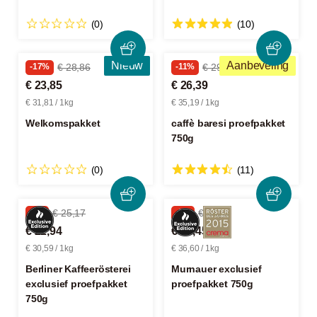
(0)
(10)
Nieuw
Aanbeveling
-17%
€ 28,86
-11%
€ 29,67
€ 23,85
€ 26,39
€ 31,81 / 1kg
€ 35,19 / 1kg
Welkomspakket
caffè baresi proefpakket
750g
(0)
(11)
-8%
€ 25,17
-8%
€ 29,97
€ 22,94
€ 27,45
€ 30,59 / 1kg
€ 36,60 / 1kg
Berliner Kaffeerösterei
Murnauer exclusief
exclusief proefpakket
proefpakket 750g
750g