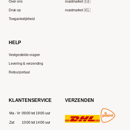
Speicherstadt Kaffee
Over ons
roastmarket 🇩🇪
Bialetti
Druk op
roastmarket 🇳🇱
Supremo
Moccamaster
Toegankelijkheid
Gaggia
Delonghi
HELP
Veelgestelde vragen
Levering & verzending
Retourportaal
KLANTENSERVICE
VERZENDEN
Ma - Vr
09:00 tot 19:00 uur
Zat
10:00 tot 14:00 uur