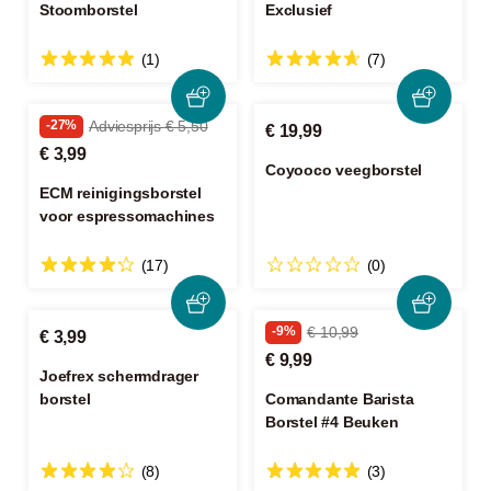
Stoomborstel
Exclusief
(1)
(7)
-27%
Adviesprijs € 5,50
€ 19,99
€ 3,99
Coyooco veegborstel
ECM reinigingsborstel
voor espressomachines
(17)
(0)
-9%
€ 10,99
€ 3,99
€ 9,99
Joefrex schermdrager
borstel
Comandante Barista
Borstel #4 Beuken
(8)
(3)