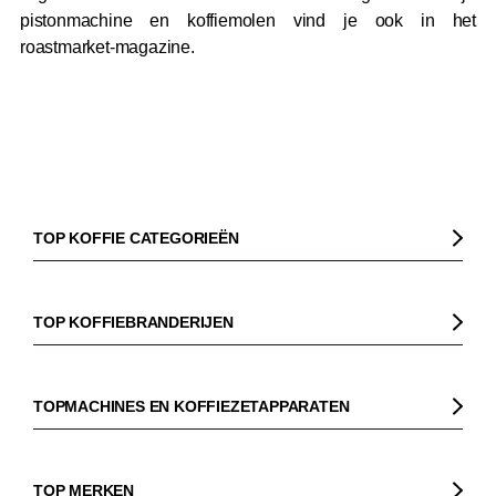
pistonmachine en koffiemolen vind je ook in het
roastmarket-magazine.
TOP KOFFIE CATEGORIEËN
Koffie
Koffiebonen
TOP KOFFIEBRANDERIJEN
Biologische koffie
Gorilla
Fairtrade koffie
Dinzler
TOPMACHINES EN KOFFIEZETAPPARATEN
Cafeïnevrije koffie
Elbgold
Koffiezetapparaaten
Koffie zonder bittere smaak
Lucaffé
Pistonmachines
TOP MERKEN