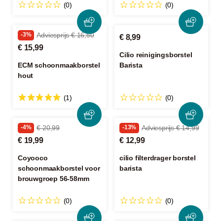
(0)
(0)
-3%
Adviesprijs € 16,50
€ 8,99
€ 15,99
Cilio reinigingsborstel
ECM schoonmaakborstel
Barista
hout
(1)
(0)
-4%
€ 20,99
-13%
Adviesprijs € 14,99
€ 19,99
€ 12,99
Coyooco
cilio filterdrager borstel
schoonmaakborstel voor
barista
brouwgroep 56-58mm
(0)
(0)