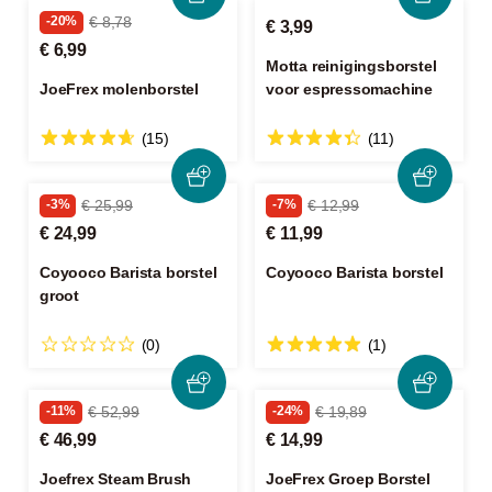
-20%
€ 8,78
€ 3,99
€ 6,99
Motta reinigingsborstel
JoeFrex molenborstel
voor espressomachine
(15)
(11)
-3%
€ 25,99
-7%
€ 12,99
€ 24,99
€ 11,99
Coyooco Barista borstel
Coyooco Barista borstel
groot
(0)
(1)
-11%
€ 52,99
-24%
€ 19,89
€ 46,99
€ 14,99
Joefrex Steam Brush
JoeFrex Groep Borstel