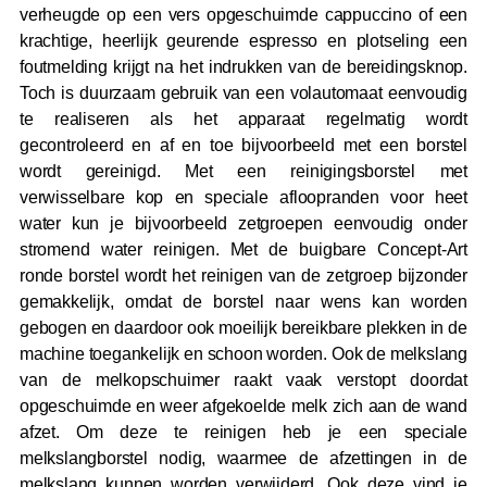
verheugde op een vers opgeschuimde cappuccino of een
krachtige, heerlijk geurende espresso en plotseling een
foutmelding krijgt na het indrukken van de bereidingsknop.
Toch is duurzaam gebruik van een volautomaat eenvoudig
te realiseren als het apparaat regelmatig wordt
gecontroleerd en af en toe bijvoorbeeld met een borstel
wordt gereinigd. Met een reinigingsborstel met
verwisselbare kop en speciale afloopranden voor heet
water kun je bijvoorbeeld zetgroepen eenvoudig onder
stromend water reinigen. Met de buigbare Concept-Art
ronde borstel wordt het reinigen van de zetgroep bijzonder
gemakkelijk, omdat de borstel naar wens kan worden
gebogen en daardoor ook moeilijk bereikbare plekken in de
machine toegankelijk en schoon worden. Ook de melkslang
van de melkopschuimer raakt vaak verstopt doordat
opgeschuimde en weer afgekoelde melk zich aan de wand
afzet. Om deze te reinigen heb je een speciale
melkslangborstel nodig, waarmee de afzettingen in de
melkslang kunnen worden verwijderd. Ook deze vind je