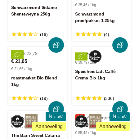
€ 35,46 / 1kg
Schwarzmond Sidamo
Shenteweyna 250g
Schwarzmond
proefpakket 1,25kg
(16)
(4)
-5%
€ 22,79
€ 39,79
€ 21,65
€ 39,79 / 1kg
€ 21,65 / 1kg
Speicherstadt Caffè
roastmarket Bio Blend
Crema Bio 1kg
1kg
(19)
(336)
Nieuw
Nieuw
-3%
Adviesprijs € 11,50
€ 13,59
€ 11,09
Aanbeveling
Aanbeveling
€ 67,95 / 1kg
€ 55,45 / 1kg
The Barn Sweet Caturra