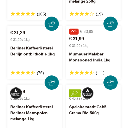
melange 250g
(105)
(19)
-5%
€ 33,99
€ 31,29
€ 31,99
€ 31,29 / 1kg
€ 31,99 / 1kg
Berliner Kaffeerösterei
Berlijn ontbijtkoffie 1kg
Murnauer Malabar
Monsooned India 1kg
(76)
(111)
€ 32,29
€ 22,89
€ 32,29 / 1kg
€ 45,78 / 1kg
Berliner Kaffeerösterei
Speicherstadt Caffè
Berliner Metropolen
Crema Bio 500g
melange 1kg