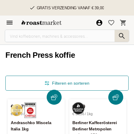
GRATIS VERZENDING VANAF € 39,00
French Press koffie
Filteren en sorteren
€ 32,79
€ 8,39
€ 32,79 / 1kg
€ 33,56 / 1kg
Andraschko Miscela
Berliner Kaffeerösterei
Italia 1kg
Berliner Metropolen