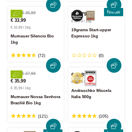
Nieuw
-5%
€ 35,99
€ 37,79
€ 33,99
€ 37,79 / 1kg
€ 33,99 / 1kg
19grams Start-upper
Murnauer Silencio Bio
Espresso 1kg
1kg
(72)
(0)
-5%
€ 37,99
€ 16,89
€ 35,99
€ 33,78 / 1kg
€ 35,99 / 1kg
Andraschko Miscela
Murnauer Nossa Senhora
Italia 500g
Brazilië Bio 1kg
(121)
(105)