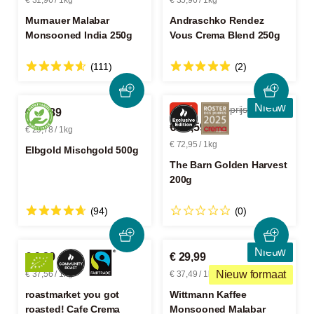
€ 31,96 / 1kg
€ 35,96 / 1kg
Murnauer Malabar
Andraschko Rendez
Monsooned India 250g
Vous Crema Blend 250g
(111)
(2)
Nieuw
-14%
Adviesprijs € 17,00
€ 14,89
€ 14,59
€ 29,78 / 1kg
€ 72,95 / 1kg
Elbgold Mischgold 500g
The Barn Golden Harvest
200g
(94)
(0)
Nieuw
€ 9,39
€ 29,99
Nieuw formaat
€ 37,56 / 1kg
€ 37,49 / 1kg
roastmarket you got
Wittmann Kaffee
roasted! Cafe Crema
Monsooned Malabar