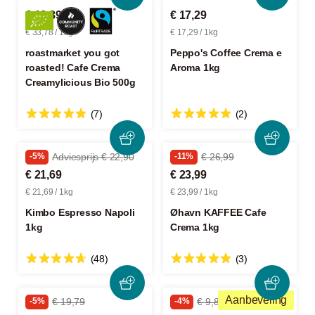
€ 16,89
€ 17,29
€ 33,78 / 1kg
€ 17,29 / 1kg
roastmarket you got
Peppo's Coffee Crema e
roasted! Cafe Crema
Aroma 1kg
Creamylicious Bio 500g
(7)
(2)
-5%
Adviesprijs € 22,90
-11%
€ 26,99
€ 21,69
€ 23,99
€ 21,69 / 1kg
€ 23,99 / 1kg
Kimbo Espresso Napoli
Øhavn KAFFEE Cafe
1kg
Crema 1kg
(48)
(3)
Aanbeveling
-5%
€ 19,79
-4%
€ 9,89