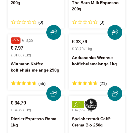
200g
The Barn Milk Espresso
200g
(0)
(0)
-5%
€ 8,39
€ 33,79
€ 7,97
€ 33,79 / 1kg
€ 31,88 / 1kg
Andraschko Weense
Wittmann Kaffee
koffiehuismelange 1kg
koffiehuis melange 250g
(55)
(21)
€ 34,79
€ 11,89
€ 34,79 / 1kg
€ 47,56 / 1kg
Dinzler Espresso Roma
Speicherstadt Caffè
1kg
Crema Bio 250g