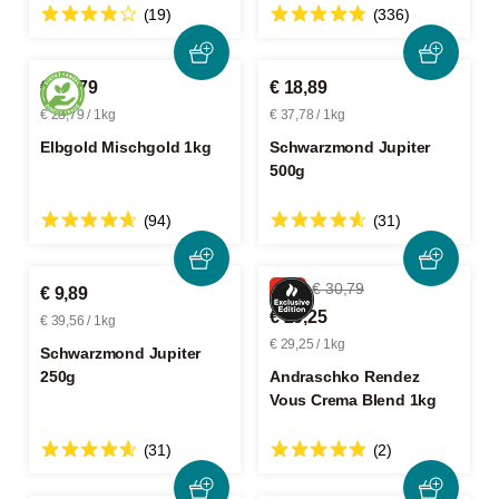
(19)
(336)
€ 28,79
€ 18,89
€ 28,79 / 1kg
€ 37,78 / 1kg
Elbgold Mischgold 1kg
Schwarzmond Jupiter
500g
(94)
(31)
-5%
€ 30,79
€ 9,89
€ 29,25
€ 39,56 / 1kg
€ 29,25 / 1kg
Schwarzmond Jupiter
250g
Andraschko Rendez
Vous Crema Blend 1kg
(31)
(2)