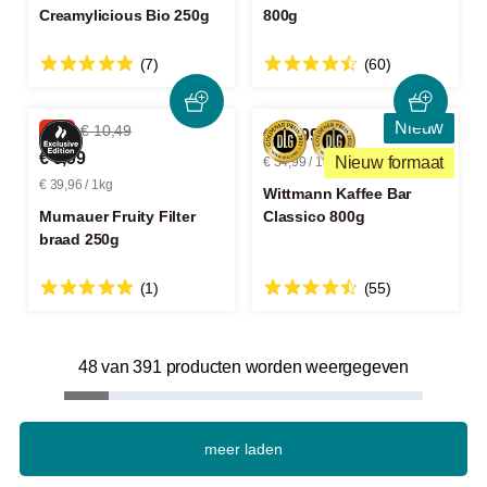
Creamylicious Bio 250g
800g
(7)
(60)
Nieuw
-4%
€ 10,49
€ 27,99
€ 9,99
Nieuw formaat
€ 34,99 / 1kg
€ 39,96 / 1kg
Wittmann Kaffee Bar
Murnauer Fruity Filter
Classico 800g
braad 250g
(1)
(55)
48 van 391 producten worden weergegeven
meer laden