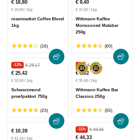
€ 18,80
€ 9,40
€ 18,80 / 1kg
€ 37,60 / 1kg
roastmarket Coffee Blend
Wittmann Kaffee
1kg
Monsooned Malabar
250g
(16)
(60)
-12%
€ 29,17
-5%
€ 9,39
€ 25,42
€ 8,92
€ 33,90 / 1kg
€ 35,68 / 1kg
Schwarzmond
Wittmann Kaffee Bar
proefpakket 750g
Classico 250g
(23)
(55)
-11%
€ 49,95
€ 10,39
€ 44,33
€ 41,56 / 1kg