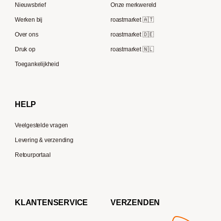
Lavazza
Nieuwsbrief
Onze merkwereld
ECM
Berliner Kaffeerösterei
Werken bij
roastmarket 🇦🇹
Melitta
Speicherstadt Kaffee
Over ons
roastmarket 🇩🇪
Bialetti
Druk op
roastmarket 🇳🇱
Supremo
Moccamaster
Toegankelijkheid
Gaggia
Delonghi
HELP
Veelgestelde vragen
Levering & verzending
Retourportaal
KLANTENSERVICE
VERZENDEN