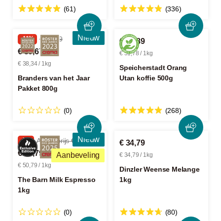
(61)
(336)
Nieuw
-11%
€ 34,59
€ 25,89
€ 30,67
€ 51,78 / 1kg
€ 38,34 / 1kg
Speicherstadt Orang
Branders van het Jaar
Utan koffie 500g
Pakket 800g
(0)
(268)
Nieuw
-5%
Adviesprijs € 54,00
€ 34,79
€ 50,79
Aanbeveling
€ 34,79 / 1kg
€ 50,79 / 1kg
Dinzler Weense Melange
The Barn Milk Espresso
1kg
1kg
(0)
(80)