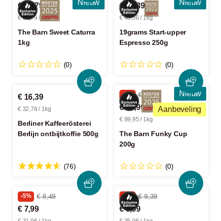
Nieuw
Nieuw
€ 62,79
€ 11,39
€ 62,79 / 1kg
€ 45,56 / 1kg
The Barn Sweet Caturra
19grams Start-upper
1kg
Espresso 250g
(0)
(0)
Nieuw
-8%
€ 19,59
€ 16,39
€ 17,99
Aanbeveling
€ 32,78 / 1kg
€ 89,95 / 1kg
Berliner Kaffeerösterei
Berlijn ontbijtkoffie 500g
The Barn Funky Cup
200g
(76)
(0)
-5%
€ 8,49
-4%
€ 9,39
€ 7,99
€ 8,99