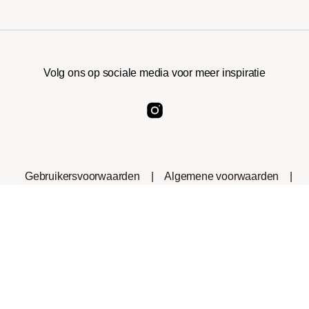
Volg ons op sociale media voor meer inspiratie
Gebruikersvoorwaarden
|
Algemene voorwaarden
|
Privacyverklaring
|
Cookies
|
Consumenteninformatie
|
Herroepingsrecht
*Het handelsmerk Nespresso® is geen eigendom van
roastmarket of andere bedrijven die gelieerd zijn aan dit
bedrijf.