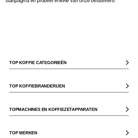
startpagina en probeer enkele van onze bestsellers!
TOP KOFFIE CATEGORIEËN
Koffie
Koffiebonen
TOP KOFFIEBRANDERIJEN
Biologische koffie
Gorilla
Fairtrade koffie
Dinzler
TOPMACHINES EN KOFFIEZETAPPARATEN
Cafeïnevrije koffie
Elbgold
Koffiezetapparaaten
Koffie zonder bittere smaak
Lucaffé
Pistonmachines
TOP MERKEN
Espresso
Andraschko