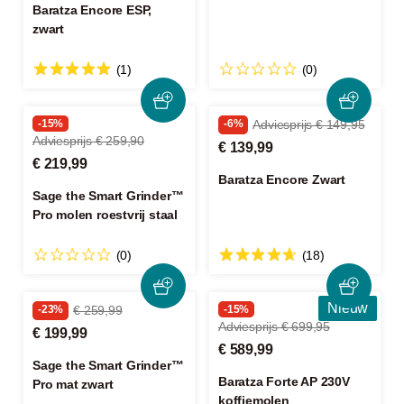
Baratza Encore ESP,
zwart
(1)
(0)
-15%
-6%
Adviesprijs € 149,95
Adviesprijs € 259,90
€ 139,99
€ 219,99
Baratza Encore Zwart
Sage the Smart Grinder™
Pro molen roestvrij staal
(0)
(18)
Nieuw
-23%
€ 259,99
-15%
Adviesprijs € 699,95
€ 199,99
€ 589,99
Sage the Smart Grinder™
Baratza Forte AP 230V
Pro mat zwart
koffiemolen