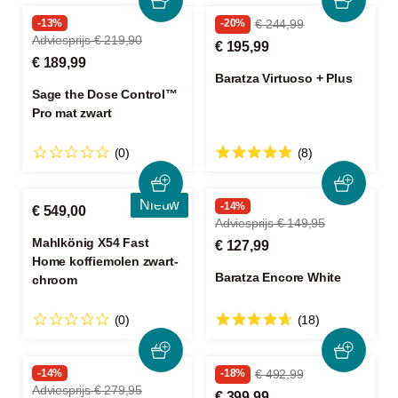
-13%
-20%
€ 244,99
Adviesprijs € 219,90
€ 195,99
€ 189,99
Baratza Virtuoso + Plus
Sage the Dose Control™
Pro mat zwart
(0)
(8)
Nieuw
-14%
€ 549,00
Adviesprijs € 149,95
Mahlkönig X54 Fast
€ 127,99
Home koffiemolen zwart-
Baratza Encore White
chroom
(0)
(18)
-14%
-18%
€ 492,99
Adviesprijs € 279,95
€ 399,99