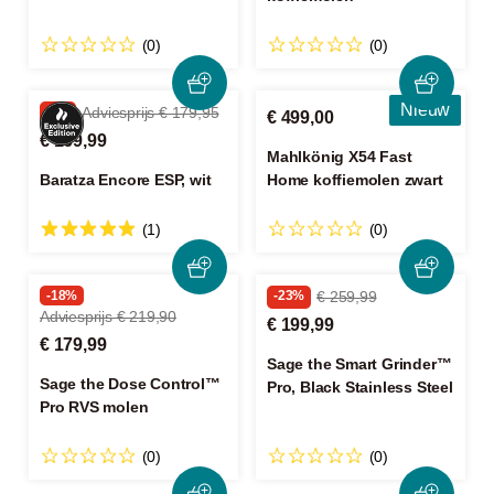
(0)
(0)
Nieuw
-5%
Adviesprijs € 179,95
€ 499,00
€ 169,99
Mahlkönig X54 Fast
Baratza Encore ESP, wit
Home koffiemolen zwart
(1)
(0)
-18%
-23%
€ 259,99
Adviesprijs € 219,90
€ 199,99
€ 179,99
Sage the Smart Grinder™
Sage the Dose Control™
Pro, Black Stainless Steel
Pro RVS molen
(0)
(0)