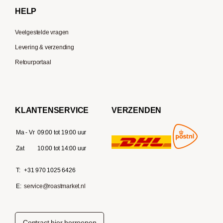
HELP
Veelgestelde vragen
Levering & verzending
Retourportaal
KLANTENSERVICE
VERZENDEN
Ma - Vr
09:00 tot 19:00 uur
Zat
10:00 tot 14:00 uur
T:
+31 970 1025 6426
E:
service@roastmarket.nl
Contract hier herroepen