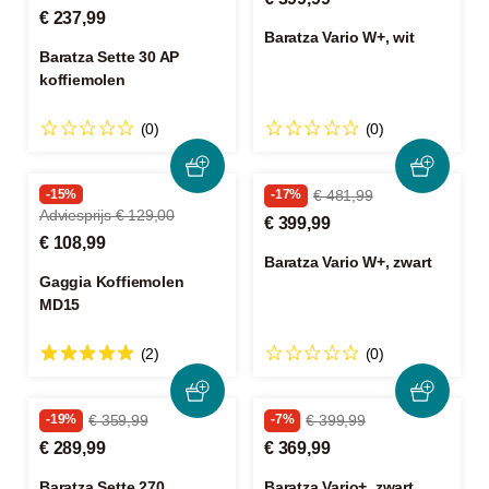
€ 237,99
Baratza Vario W+, wit
Baratza Sette 30 AP
koffiemolen
(0)
(0)
-15%
-17%
€ 481,99
Adviesprijs € 129,00
€ 399,99
€ 108,99
Baratza Vario W+, zwart
Gaggia Koffiemolen
MD15
(2)
(0)
-19%
€ 359,99
-7%
€ 399,99
€ 289,99
€ 369,99
Baratza Sette 270
Baratza Vario+, zwart