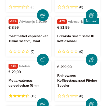
(0)
(0)
Nieuw
-18%
Adviesprijs € 10,99
-17%
Adviesprijs € 98,90
€ 8,99
€ 81,99
roastmarket espressokan
Brewista Smart Scale III
100ml roestvrij staal
koffieschaal
(0)
(0)
-41%
€ 50,99
€ 299,99
€ 29,99
Rhinowares
Motta waterpas
Koffiezetapparaat Pitcher
gereedschap 58mm
Spoeler
(15)
(0)