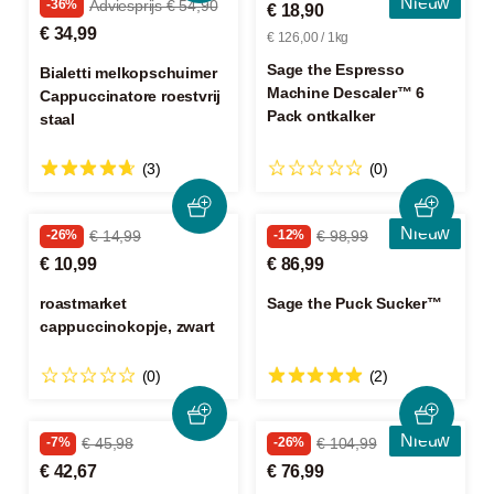
Nieuw
-36%
Adviesprijs € 54,90
€ 18,90
€ 34,99
€ 126,00 / 1kg
Sage the Espresso
Bialetti melkopschuimer
Machine Descaler™ 6
Cappuccinatore roestvrij
Pack ontkalker
staal
(3)
(0)
Nieuw
-26%
€ 14,99
-12%
€ 98,99
€ 10,99
€ 86,99
roastmarket
Sage the Puck Sucker™
cappuccinokopje, zwart
(0)
(2)
Nieuw
-7%
€ 45,98
-26%
€ 104,99
€ 42,67
€ 76,99