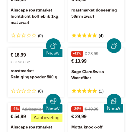
Airscape roastmarket
roastmarket doseerring
luchtdicht koffieblik 1kg,
58mm zwart
mat zwart
(0)
(4)
Nieuw
-41%
€ 23,99
€ 16,99
€ 13,99
€ 33,98 / 1kg
roastmarket
Sage ClaroSwiss
Reinigingspoeder 500 g
Waterfilter
(0)
(1)
Nieuw
Nieuw
-6%
Adviesprijs € 59,00
-26%
€ 40,99
€ 54,99
€ 29,99
Aanbeveling
Airscape roastmarket
Motta knock-off