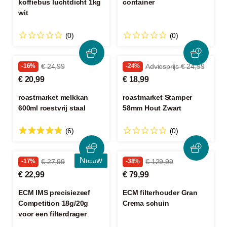
koffiebus luchtdicht 1kg
container
wit
(0)
(0)
-16%
€ 24,99
-24%
Adviesprijs € 24,99
€ 20,99
€ 18,99
roastmarket melkkan
roastmarket Stamper
600ml roestvrij staal
58mm Hout Zwart
(6)
(0)
Nieuw
-17%
€ 27,99
-38%
€ 129,99
€ 22,99
€ 79,99
ECM IMS precisiezeef
ECM filterhouder Gran
Competition 18g/20g
Crema schuin
voor een filterdrager