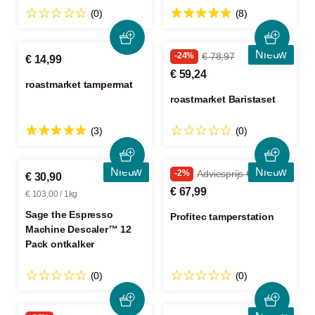
(0)
(8)
Nieuw
-24%
€ 78,97
€ 14,99
€ 59,24
roastmarket tampermat
roastmarket Baristaset
(3)
(0)
Nieuw
Nieuw
-2%
Adviesprijs € 69,50
€ 30,90
€ 67,99
€ 103,00 / 1kg
Sage the Espresso
Profitec tamperstation
Machine Descaler™ 12
Pack ontkalker
(0)
(0)