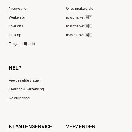
Rocket Espresso
Lavazza
Nieuwsbrief
Onze merkwereld
ECM
Berliner Kaffeerösterei
Werken bij
roastmarket 🇦🇹
Melitta
Speicherstadt Kaffee
Over ons
roastmarket 🇩🇪
Bialetti
Druk op
roastmarket 🇳🇱
Supremo
Moccamaster
Toegankelijkheid
Gaggia
Delonghi
HELP
Veelgestelde vragen
Levering & verzending
Retourportaal
KLANTENSERVICE
VERZENDEN