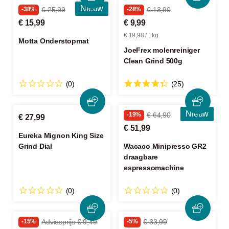
Nieuw
-38%
€ 25,99
-28%
€ 13,90
€ 15,99
€ 9,99
€ 19,98 / 1kg
Motta Onderstopmat
JoeFrex molenreiniger
Clean Grind 500g
(0)
(25)
Nieuw
-19%
€ 64,90
€ 27,99
€ 51,99
Eureka Mignon King Size
Grind Dial
Wacaco Minipresso GR2
draagbare
espressomachine
(0)
(0)
-15%
Adviesprijs € 9,49
-5%
€ 33,99