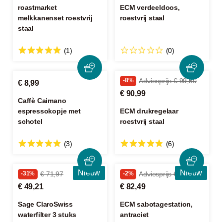
roastmarket
ECM verdeeldoos,
melkkanenset roestvrij
roestvrij staal
staal
(1)
(0)
-8%
Adviesprijs € 99,50
€ 8,99
€ 90,99
Caffè Caimano
espressokopje met
ECM drukregelaar
schotel
roestvrij staal
(3)
(6)
Nieuw
Nieuw
-31%
€ 71,97
-2%
Adviesprijs € 84,50
€ 49,21
€ 82,49
Sage ClaroSwiss
ECM sabotagestation,
waterfilter 3 stuks
antraciet