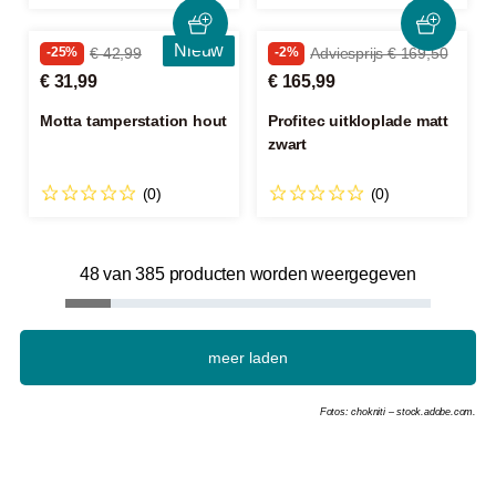
Nieuw
-25%
€ 42,99
-2%
Adviesprijs € 169,50
€ 31,99
€ 165,99
Motta tamperstation hout
Profitec uitkloplade matt
zwart
(0)
(0)
48 van 385 producten worden weergegeven
meer laden
Fotos: chokniti – stock.adobe.com.