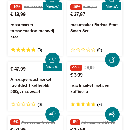
Nieuw
Nieuw
-16%
Adviesprijs € 23,99
-19%
€ 46,98
€ 19,99
€ 37,97
roastmarket
roastmarket Barista Start
tamperstation roestvrij
Smart Set
staal
(3)
(0)
Nieuw
-55%
€ 8,99
€ 47,99
€ 3,99
Airscape roastmarket
luchtdicht koffieblik
roastmarket metalen
500g, mat zwart
koffieclip
(0)
(9)
-6%
Adviesprijs € 59,00
-5%
Adviesprijs € 16,99
€ 54,99
€ 15,99