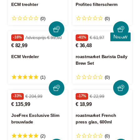
ECM trechter
Profitec filterscherm
(0)
(0)
Nieuw
-16%
Adviesprijs € 99,50
-41%
€ 61,97
€ 82,99
€ 36,48
ECM Verdeler
roastmarket Barista Daily
Brew Set
(1)
(0)
-33%
€ 204,99
-17%
€ 22,99
€ 135,99
€ 18,99
JoeFrex Exclusive Slim
roastmarket French
brouwlade
press glas, 600ml
(2)
(0)