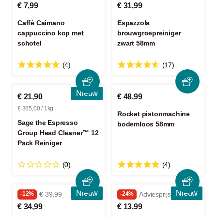
€ 7,99
€ 31,99
Caffè Caimano
Espazzola
cappuccino kop met
brouwgroepreiniger
schotel
zwart 58mm
(4)
(17)
Nieuw
€ 21,90
€ 48,99
€ 365,00 / 1kg
Rocket pistonmachine
Sage the Espresso
bodemloos 58mm
Group Head Cleaner™ 12
Pack Reiniger
(0)
(4)
Nieuw
Nieuw
-12%
€ 39,99
-24%
Adviesprijs € 18,50
€ 34,99
€ 13,99