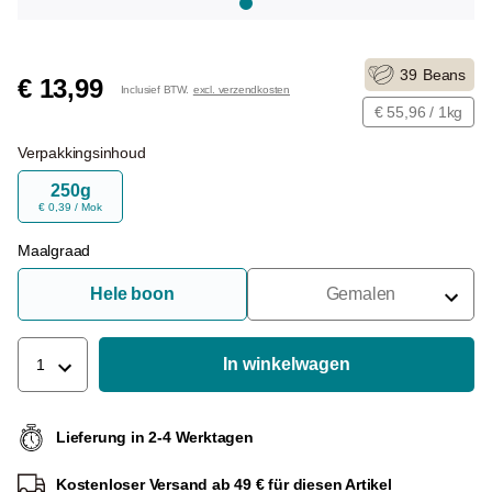
39
Beans
€ 13,99
Inclusief BTW.
excl. verzendkosten
€ 55,96 / 1kg
Verpakkingsinhoud
250g
€ 0,39 / Mok
Maalgraad
Hele boon
Gemalen
Voor Portafilter
Voor Filters
In winkelwagen
1
Voor Franse Pers
Lieferung in 2-4 Werktagen
Voor Espressomachine
Kostenloser Versand ab 49 € für diesen Artikel