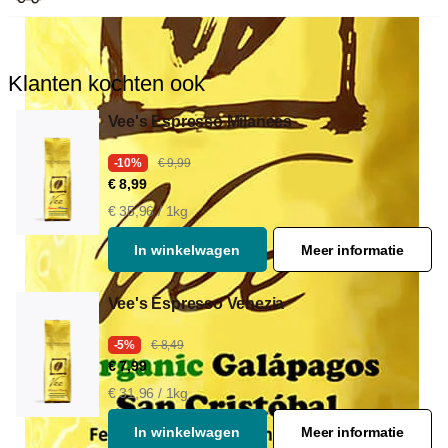
Voor Aeropress
Klanten kochten ook
Vee's Espresso Milanees
-10%
€ 9,99
€ 8,99
€ 35,96 / 1kg
In winkelwagen
Meer informatie
Vee's Espresso Venezia
-5%
€ 8,49
€ 7,99
€ 31,96 / 1kg
In winkelwagen
Meer informatie