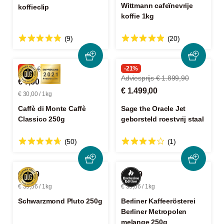
Wittmann cafeïnevrije
koffieclip
koffie 1kg
(9)
(20)
-4%
€ 7,89
-21%
Adviesprijs € 1.899,90
€ 7,50
€ 1.499,00
€ 30,00 / 1kg
Caffè di Monte Caffè
Sage the Oracle Jet
Classico 250g
geborsteld roestvrij staal
(50)
(1)
€ 9,89
€ 8,39
€ 39,56 / 1kg
€ 33,56 / 1kg
Schwarzmond Pluto 250g
Berliner Kaffeerösterei
Berliner Metropolen
melange 250g