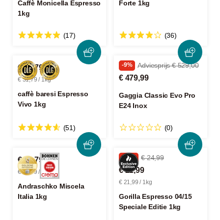
Caffè Monicella Espresso
Forte 1kg
1kg
(17)
(36)
-9%
Adviesprijs € 529,00
€ 31,79
€ 479,99
€ 31,79 / 1kg
caffè baresi Espresso
Gaggia Classic Evo Pro
Vivo 1kg
E24 Inox
(51)
(0)
-12%
€ 24,99
€ 32,79
€ 21,99
€ 32,79 / 1kg
€ 21,99 / 1kg
Andraschko Miscela
Italia 1kg
Gorilla Espresso 04/15
Speciale Editie 1kg