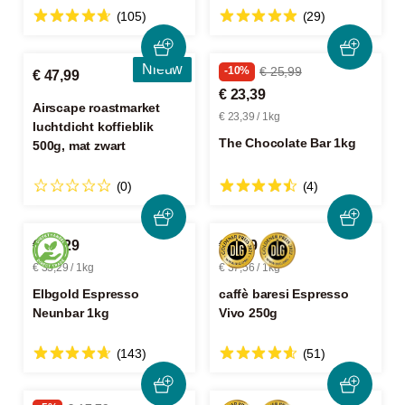
(105)
(29)
Nieuw
-10%
€ 25,99
€ 47,99
€ 23,39
Airscape roastmarket
€ 23,39 / 1kg
luchtdicht koffieblik
The Chocolate Bar 1kg
500g, mat zwart
(0)
(4)
€ 33,29
€ 9,39
€ 33,29 / 1kg
€ 37,56 / 1kg
Elbgold Espresso
caffè baresi Espresso
Neunbar 1kg
Vivo 250g
(143)
(51)