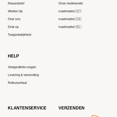
Lavazza
Nieuwsbrief
Onze merkwereld
ECM
Berliner Kaffeerösterei
Werken bij
roastmarket 🇦🇹
Melitta
Speicherstadt Kaffee
Over ons
roastmarket 🇩🇪
Bialetti
Druk op
roastmarket 🇳🇱
Supremo
Moccamaster
Toegankelijkheid
Gaggia
Delonghi
HELP
Veelgestelde vragen
Levering & verzending
Retourportaal
KLANTENSERVICE
VERZENDEN