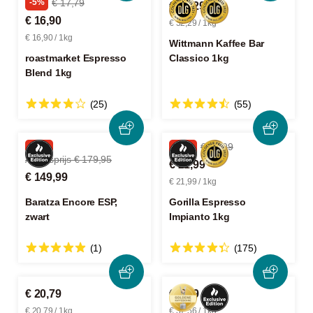
-5%
€ 17,79
€ 32,29
€ 16,90
€ 32,29 / 1kg
€ 16,90 / 1kg
Wittmann Kaffee Bar
roastmarket Espresso
Classico 1kg
Blend 1kg
(25)
(55)
-16%
-18%
€ 26,99
Adviesprijs € 179,95
€ 21,99
€ 149,99
€ 21,99 / 1kg
Baratza Encore ESP,
Gorilla Espresso
zwart
Impianto 1kg
(1)
(175)
€ 20,79
€ 9,39
€ 20,79 / 1kg
€ 37,56 / 1kg