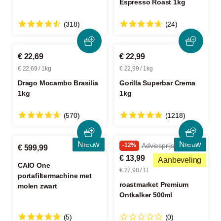
Espresso Roast 1kg
(318)
(24)
€ 22,69
€ 22,99
€ 22,69 / 1kg
€ 22,99 / 1kg
Drago Mocambo Brasilia
Gorilla Superbar Crema
1kg
1kg
(570)
(1218)
Nieuw
Nieuw
-12%
Adviesprijs € 15,99
€ 599,99
€ 13,99
Aanbeveling
CAIO One
€ 27,98 / 1l
portafiltermachine met
roastmarket Premium
molen zwart
Ontkalker 500ml
(5)
(0)