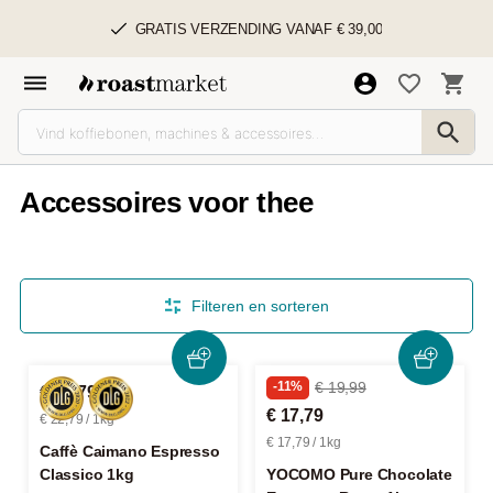
GRATIS VERZENDING VANAF € 39,00
Accessoires voor thee
Filteren en sorteren
-11%
€ 19,99
€ 22,79
€ 17,79
€ 22,79 / 1kg
€ 17,79 / 1kg
Caffè Caimano Espresso
Classico 1kg
YOCOMO Pure Chocolate