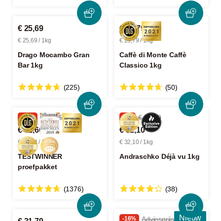
€ 25,69
€ 23,79
€ 25,69 / 1kg
€ 23,79 / 1kg
Drago Mocambo Gran
Caffè di Monte Caffè
Bar 1kg
Classico 1kg
(225)
(50)
-25%
€ 57,05
-5%
€ 33,79
€ 42,66
€ 32,10
€ 28,44 / 1kg
€ 32,10 / 1kg
TESTWINNER
Andraschko Déjà vu 1kg
proefpakket
(1376)
(38)
Nieuw
-16%
Adviesprijs € 23,99