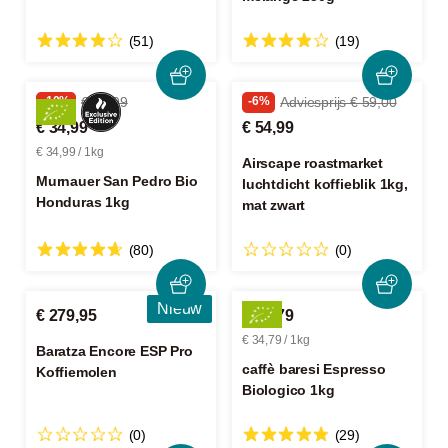
(51)
(19)
-10%
€ 38,99
-6%
Adviesprijs € 59,00
€ 34,99
€ 54,99
€ 34,99 / 1kg
Airscape roastmarket
Murnauer San Pedro Bio
luchtdicht koffieblik 1kg,
Honduras 1kg
mat zwart
(80)
(0)
Nieuw
€ 279,95
€ 34,79
€ 34,79 / 1kg
Baratza Encore ESP Pro
caffè baresi Espresso
Koffiemolen
Biologico 1kg
(0)
(29)