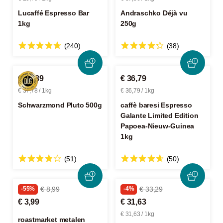
Lucaffé Espresso Bar
Andraschko Déjà vu
1kg
250g
(240)
(38)
€ 18,89
€ 36,79
€ 37,78 / 1kg
€ 36,79 / 1kg
Schwarzmond Pluto 500g
caffè baresi Espresso
Galante Limited Edition
Papoea-Nieuw-Guinea
1kg
(51)
(50)
-55%
€ 8,99
-4%
€ 33,29
€ 3,99
€ 31,63
€ 31,63 / 1kg
roastmarket metalen