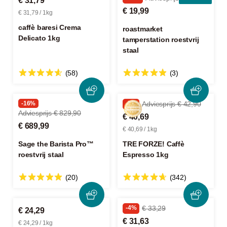
€ 31,79
€ 19,99
€ 31,79 / 1kg
caffè baresi Crema
roastmarket
Delicato 1kg
tamperstation roestvrij
staal
(58)
(3)
-16%
-5%
Adviesprijs € 42,90
Adviesprijs € 829,90
€ 40,69
€ 689,99
€ 40,69 / 1kg
Sage the Barista Pro™
TRE FORZE! Caffè
roestvrij staal
Espresso 1kg
(20)
(342)
-4%
€ 33,29
€ 24,29
€ 31,63
€ 24,29 / 1kg