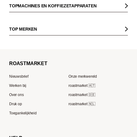
Fairtrade koffie
Dinzler
TOPMACHINES EN KOFFIEZETAPPARATEN
Cafeïnevrije koffie
Elbgold
Koffiezetapparaaten
Koffie zonder bittere smaak
Lucaffé
Pistonmachines
TOP MERKEN
Espresso
Andraschko
Filter koffiezetapparaten
Sage
Filterkoffie
Mocambo
Koffiemolens
La Marzocco
Koffiebonen voor volautomatische machines
Borbone
Koffiemaker
Beem
French Press koffie
ROAST
MARKET
Tre Forze
Capsule machines
Rocket Espresso
Lavazza
Nieuwsbrief
Onze merkwereld
ECM
Berliner Kaffeerösterei
Werken bij
roastmarket 🇦🇹
Melitta
Speicherstadt Kaffee
Over ons
roastmarket 🇩🇪
Bialetti
Druk op
roastmarket 🇳🇱
Supremo
Moccamaster
Toegankelijkheid
Gaggia
Delonghi