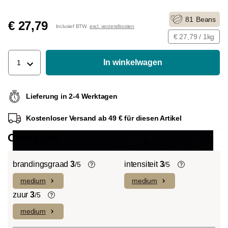
81
Beans
€ 27,79
Inclusief BTW.
excl. verzendkosten
€ 27,79 / 1kg
In winkelwagen
1
Lieferung in 2-4 Werktagen
Kostenloser Versand ab 49 € für diesen Artikel
Overzicht
brandingsgraad
3
intensiteit
3
/5
/5
medium
medium
Light roast (licht Cinnamon Roast):
De individuele smaken van de gebruikte
Uitgesproken fruitige smaken en
bonen bepalen de intensiteit van een
zuur
3
/5
complexe zuren domineren met een
variëteit, die licht en delicaat (1) of
medium
Koffiebonen bevatten, net als veel ander
laag bitterheidsniveau.
bijzonder intens en sterk (5) kan
voedsel, zuren. De zuurgraad hangt af