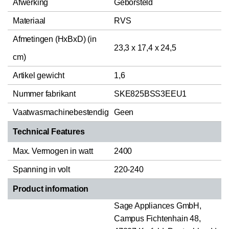
Afwerking
Geborsteld
Materiaal
RVS
Afmetingen (HxBxD) (in
23,3 x 17,4 x 24,5
cm)
Artikel gewicht
1,6
Nummer fabrikant
SKE825BSS3EEU1
Vaatwasmachinebestendig
Geen
Technical Features
Max. Vermogen in watt
2400
Spanning in volt
220-240
Product information
Sage Appliances GmbH,
Campus Fichtenhain 48,