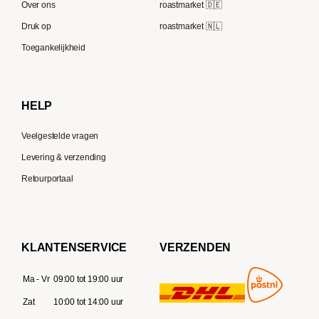
Speicherstadt Kaffee
Over ons
roastmarket 🇩🇪
Bialetti
Druk op
roastmarket 🇳🇱
Supremo
Moccamaster
Toegankelijkheid
Gaggia
Delonghi
HELP
Veelgestelde vragen
Levering & verzending
Retourportaal
KLANTENSERVICE
VERZENDEN
Ma - Vr
09:00 tot 19:00 uur
Zat
10:00 tot 14:00 uur