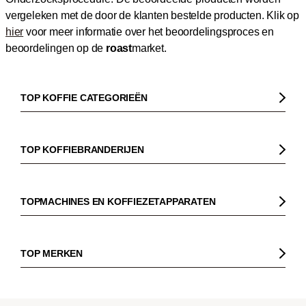
vergeleken met de door de klanten bestelde producten.
Klik op
hier
voor meer informatie over het beoordelingsproces en
beoordelingen op de
roast
market.
TOP KOFFIE CATEGORIEËN
Koffie
Koffiebonen
TOP KOFFIEBRANDERIJEN
Biologische koffie
Gorilla
Fairtrade koffie
Dinzler
TOPMACHINES EN KOFFIEZETAPPARATEN
Cafeïnevrije koffie
Elbgold
Koffiezetapparaaten
Koffie zonder bittere smaak
Lucaffé
Pistonmachines
TOP MERKEN
Espresso
Andraschko
Filter koffiezetapparaten
Sage
Filterkoffie
Mocambo
Koffiemolens
La Marzocco
Koffiebonen voor volautomatische machines