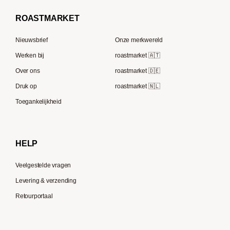
Borbone
Koffiemaker
Beem
French Press koffie
ROAST
MARKET
Tre Forze
Capsule machines
Rocket Espresso
Lavazza
Nieuwsbrief
Onze merkwereld
ECM
Berliner Kaffeerösterei
Werken bij
roastmarket 🇦🇹
Melitta
Speicherstadt Kaffee
Over ons
roastmarket 🇩🇪
Bialetti
Druk op
roastmarket 🇳🇱
Supremo
Moccamaster
Toegankelijkheid
Gaggia
Delonghi
HELP
Veelgestelde vragen
Levering & verzending
Retourportaal