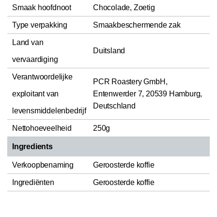
Smaak hoofdnoot
Chocolade, Zoetig
Type verpakking
Smaakbeschermende zak
Land van
Duitsland
vervaardiging
Verantwoordelijke
PCR Roastery GmbH,
exploitant van
Entenwerder 7, 20539 Hamburg,
Deutschland
levensmiddelenbedrijf
Nettohoeveelheid
250g
Ingredients
Verkoopbenaming
Geroosterde koffie
Ingrediënten
Geroosterde koffie