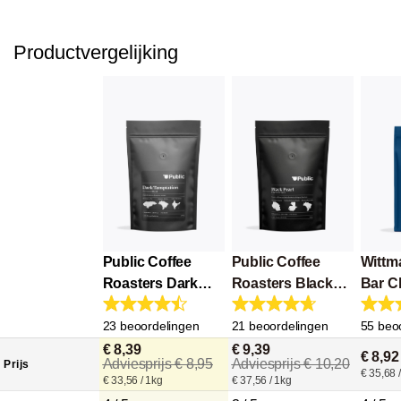
Productvergelijking
Public Coffee
Public Coffee
Wittm
Roasters Dark
Roasters Black
Bar C
Temptation
Pearl Espresso
23 beoordelingen
21 beoordelingen
55 beo
€ 8,39
€ 9,39
€ 8,92
Adviesprijs € 8,95
Adviesprijs € 10,20
Prijs
€ 35,68 
€ 33,56 / 1kg
€ 37,56 / 1kg