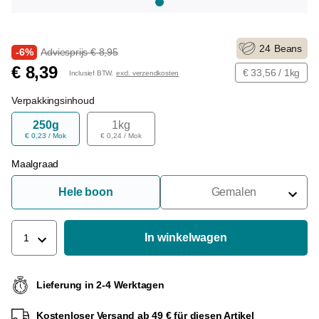
24
Beans
-6%
Adviesprijs € 8,95
€ 8,39
€ 33,56 / 1kg
Inclusief BTW.
excl. verzendkosten
Verpakkingsinhoud
250g
1kg
€ 0,23 / Mok
€ 0,24 / Mok
Maalgraad
Hele boon
Gemalen
Voor Portafilter
Voor Filters
In winkelwagen
1
Voor Franse Pers
Lieferung in 2-4 Werktagen
Voor Espressomachine
Kostenloser Versand ab 49 € für diesen Artikel