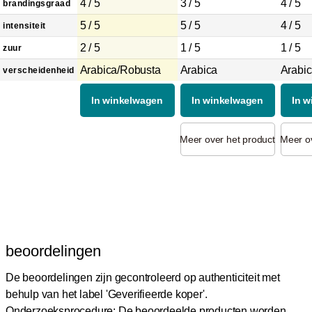
4 / 5
3 / 5
4 / 5
brandingsgraad
5 / 5
5 / 5
4 / 5
intensiteit
2 / 5
1 / 5
1 / 5
zuur
Arabica/Robusta
Arabica
Arabi
verscheidenheid
In winkelwagen
In winkelwagen
In 
Meer over het product
Meer ov
beoordelingen
De beoordelingen zijn gecontroleerd op authenticiteit met
behulp van het label 'Geverifieerde koper'.
Onderzoeksprocedure: De beoordeelde producten worden