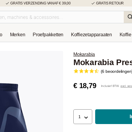
GRATIS VERZENDING VANAF € 39,00
GRATIS RETOUR
so
Merken
Proefpakketten
Koffiezetapparaaten
Koffie
Mokarabia
Mokarabia Pre
(6 beoordelingen
€ 18,79
Inclusief BTW.
excl. ve
1