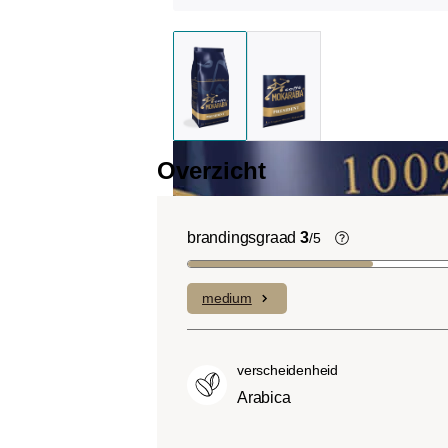
Overzicht
brandingsgraad
3
/5
Light roast (
Uitgesproken f
medium
complexe zure
laag bitterheid
Medium roast 
verscheidenheid
Roast):
Iets z
Arabica
light roasts, 
smaak en volle