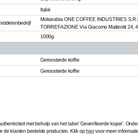
Italië
Mokarabia ONE COFFEE INDUSTRIES S.R.
middelenbedrijf
TORREFAZIONE Via Giacomo Matteotti 24, 4005
1000g
Geroosterde koffie
Geroosterde koffie
thenticiteit met behulp van het label 'Geverifieerde koper'.
Onder
 de klanten bestelde producten.
Klik op
hier
voor meer informati