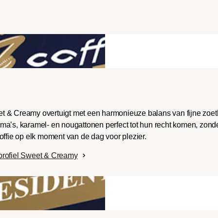
ench-/Italian):
e body met uitgesproken
aken en bitterheid met
raad.
t & Creamy overtuigt met een harmonieuze balans van fijne zoe
ma’s, karamel- en nougattonen perfect tot hun recht komen, zonde
offie op elk moment van de dag voor plezier.
profiel Sweet & Creamy