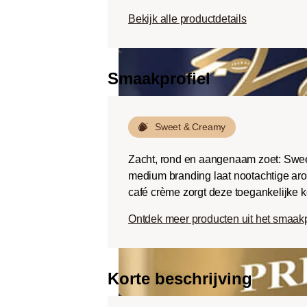
Dark roast (Fr
Bekijk alle productdetails
Chocoladezoet
geroosterde sm
een lage zuurg
Smaakprofiel
Sweet & Creamy
Zacht, rond en aangenaam zoet: Swee
medium branding laat nootachtige aro
café crème zorgt deze toegankelijke k
Ontdek meer producten uit het smaak
Korte beschrijving