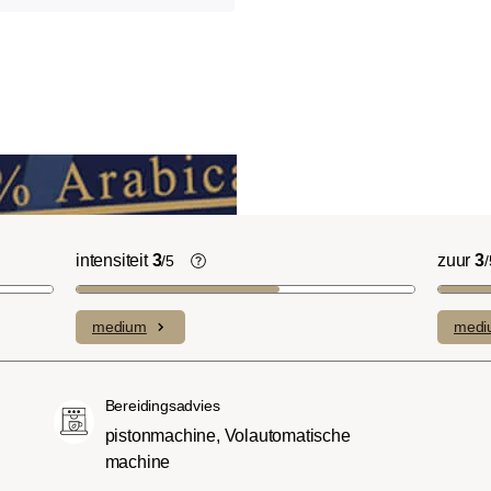
intensiteit
3
zuur
3
/5
/
licht Cinnamon Roast):
De individuele smaken van de gebruik
ruitige smaken en
bonen bepalen de intensiteit van een
medium
medi
n domineren met een
variëteit, die licht en delicaat (1) of
sniveau.
bijzonder intens en sterk (5) kan
(American of City
smaken.
Bereidingsadvies
oeter en minder zuur dan
pistonmachine, Volautomatische
met een evenwichtige
machine
 body.