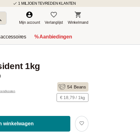
1 MILJOEN TEVREDEN KLANTEN
Mijn account
Verlanglijst
Winkelmand
 accessoires
% Aanbiedingen
sident 1kg
)
54
Beans
rzendkosten
€ 18,79 / 1kg
In winkelwagen