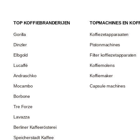
TOP KOFFIEBRANDERIJEN
TOPMACHINES EN KOF
Gorilla
Koffiezetapparaaten
Dinzler
Pistonmachines
Elbgold
Filter koffiezetapparaten
Lucaffé
Koffiemolens
Andraschko
Koffiemaker
Mocambo
Capsule machines
Borbone
Tre Forze
Lavazza
Berliner Kaffeerösterei
Speicherstadt Kaffee