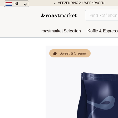
VERZENDING 2-4 WERKDAGEN
NL
Nederland
Duitsland
roastmarket Selection
Koffie & Espres
Österreich
Sweet & Creamy