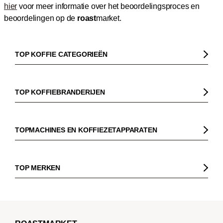
hier
voor meer informatie over het beoordelingsproces en
beoordelingen op de
roast
market.
TOP KOFFIE CATEGORIEËN
Koffie
Koffiebonen
TOP KOFFIEBRANDERIJEN
Biologische koffie
Gorilla
Fairtrade koffie
Dinzler
TOPMACHINES EN KOFFIEZETAPPARATEN
Cafeïnevrije koffie
Elbgold
Koffiezetapparaaten
Koffie zonder bittere smaak
Lucaffé
Pistonmachines
TOP MERKEN
Espresso
Andraschko
Filter koffiezetapparaten
Sage
Filterkoffie
Mocambo
Koffiemolens
La Marzocco
Koffiebonen voor volautomatische machines
Borbone
Koffiemaker
Beem
French Press koffie