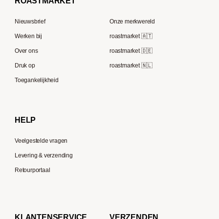
ROAST
MARKET
Tre Forze
Capsule machines
Rocket Espresso
Lavazza
Nieuwsbrief
Onze merkwereld
ECM
Berliner Kaffeerösterei
Werken bij
roastmarket 🇦🇹
Melitta
Speicherstadt Kaffee
Over ons
roastmarket 🇩🇪
Bialetti
Druk op
roastmarket 🇳🇱
Supremo
Moccamaster
Toegankelijkheid
Gaggia
Delonghi
HELP
Veelgestelde vragen
Levering & verzending
Retourportaal
KLANTENSERVICE
VERZENDEN