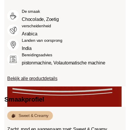
Medium roast (American of City
smaken.
van verschillende factoren, zoals het
Roast):
Iets zoeter en minder zuur dan
De smaak
soort boon, de hoogte van de teelt, de
light roasts, met een evenwichtige
herkomst en vooral het brandproces.
Chocolade, Zoetig
smaak en volle body.
verscheidenheid
Dark roast (French-/Italian):
Arabica
Chocoladezoete body met uitgesproken
Landen van oorsprong
geroosterde smaken en bitterheid met
India
een lage zuurgraad.
Bereidingsadvies
pistonmachine, Volautomatische machine
Bekijk alle productdetails
Smaakprofiel
Sweet & Creamy
Zacht, rond en aangenaam zoet: Sweet & Creamy