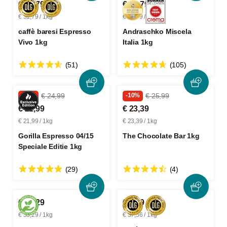
€ 31,79
€ 32,79
€ 31,79 / 1kg
€ 32,79 / 1kg
caffè baresi Espresso
Andraschko Miscela
Vivo 1kg
Italia 1kg
(51)
(105)
-12%
€ 24,99
-10%
€ 25,99
€ 21,99
€ 23,39
€ 21,99 / 1kg
€ 23,39 / 1kg
Gorilla Espresso 04/15
The Chocolate Bar 1kg
Speciale Editie 1kg
(29)
(4)
€ 33,29
€ 9,39
€ 33,29 / 1kg
€ 37,56 / 1kg