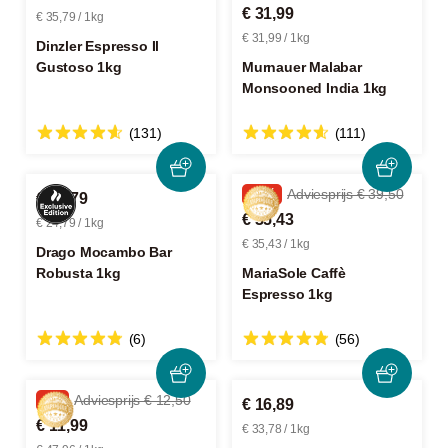
€ 31,99
€ 35,79 / 1kg
€ 31,99 / 1kg
Dinzler Espresso Il
Gustoso 1kg
Murnauer Malabar
Monsooned India 1kg
(131)
(111)
-10%
Adviesprijs € 39,50
€ 24,79
€ 35,43
€ 24,79 / 1kg
€ 35,43 / 1kg
Drago Mocambo Bar
Robusta 1kg
MariaSole Caffè
Espresso 1kg
(6)
(56)
-4%
Adviesprijs € 12,50
€ 16,89
€ 11,99
€ 33,78 / 1kg