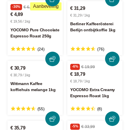
Aanbeveling
-30%
€ 6,99
€ 31,29
€ 4,89
€ 31,29 / 1kg
€ 19,56 / 1kg
Berliner Kaffeerösterei
YOCOMO Pure Chocolate
Berlijn ontbijtkoffie 1kg
Espresso Roast 250g
(24)
(76)
-6%
€ 19,99
€ 30,79
€ 18,79
€ 30,79 / 1kg
€ 18,79 / 1kg
Wittmann Kaffee
koffiehuis melange 1kg
YOCOMO Extra Creamy
Espresso Roast 1kg
(55)
(8)
-5%
€ 33,99
€ 35,79