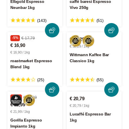
Elbgold Espresso
caffè baresi Espresso
Neunbar 1kg
Vivo 250g
(143)
(51)
-5%
€ 17,79
€ 32,29
€ 16,90
€ 32,29 / 1kg
€ 16,90 / 1kg
Wittmann Kaffee Bar
roastmarket Espresso
Classico 1kg
Blend 1kg
(25)
(55)
-18%
€ 26,99
€ 20,79
€ 21,99
€ 20,79 / 1kg
€ 21,99 / 1kg
Lucaffé Espresso Bar
Gorilla Espresso
1kg
Impianto 1kg