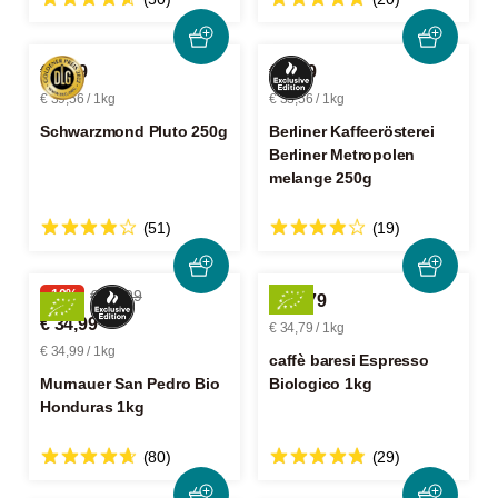
€ 9,89
€ 8,39
€ 39,56 / 1kg
€ 33,56 / 1kg
Schwarzmond Pluto 250g
Berliner Kaffeerösterei
Berliner Metropolen
melange 250g
(51)
(19)
-10%
€ 38,99
€ 34,79
€ 34,99
€ 34,79 / 1kg
€ 34,99 / 1kg
caffè baresi Espresso
Murnauer San Pedro Bio
Biologico 1kg
Honduras 1kg
(80)
(29)