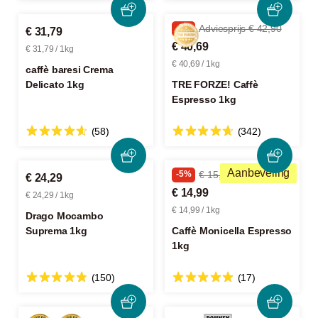
-5%
Adviesprijs € 42,90
€ 31,79
€ 40,69
€ 31,79 / 1kg
€ 40,69 / 1kg
caffè baresi Crema
Delicato 1kg
TRE FORZE! Caffè
Espresso 1kg
(58)
(342)
Aanbeveling
-5%
€ 15,79
€ 24,29
€ 14,99
€ 24,29 / 1kg
€ 14,99 / 1kg
Drago Mocambo
Suprema 1kg
Caffè Monicella Espresso
1kg
(150)
(17)