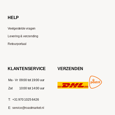
Gaggia
Delonghi
HELP
Veelgestelde vragen
Levering & verzending
Retourportaal
KLANTENSERVICE
VERZENDEN
Ma - Vr
09:00 tot 19:00 uur
Zat
10:00 tot 14:00 uur
T:
+31 970 1025 6426
E:
service@roastmarket.nl