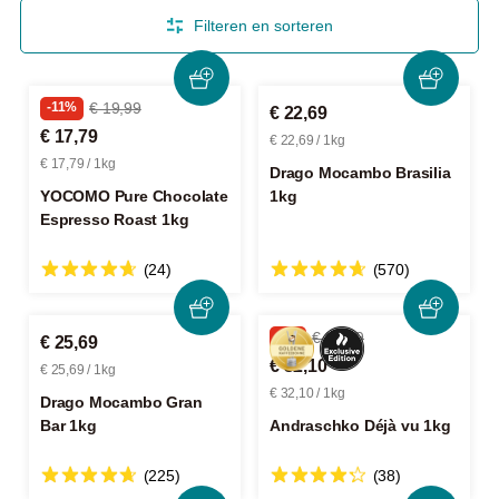
Filteren en sorteren
-11%
€ 19,99
€ 22,69
€ 17,79
€ 22,69 / 1kg
€ 17,79 / 1kg
Drago Mocambo Brasilia
YOCOMO Pure Chocolate
1kg
Espresso Roast 1kg
(24)
(570)
-5%
€ 33,79
€ 25,69
€ 32,10
€ 25,69 / 1kg
€ 32,10 / 1kg
Drago Mocambo Gran
Bar 1kg
Andraschko Déjà vu 1kg
(225)
(38)