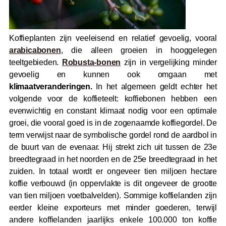
Koffieplanten zijn veeleisend en relatief gevoelig, vooral
arabicabonen
, die alleen groeien in hooggelegen
teeltgebieden.
Robusta-bonen
zijn in vergelijking minder
gevoelig en kunnen ook omgaan met
klimaatveranderingen.
In het algemeen geldt echter het
volgende voor de koffieteelt: koffiebonen hebben een
evenwichtig en constant klimaat nodig voor een optimale
groei, die vooral goed is in de zogenaamde koffiegordel. De
term verwijst naar de symbolische gordel rond de aardbol in
de buurt van de evenaar. Hij strekt zich uit tussen de 23e
breedtegraad in het noorden en de 25e breedtegraad in het
zuiden. In totaal wordt er ongeveer tien miljoen hectare
koffie verbouwd (in oppervlakte is dit ongeveer de grootte
van tien miljoen voetbalvelden). Sommige koffielanden zijn
eerder kleine exporteurs met minder goederen, terwijl
andere koffielanden jaarlijks enkele 100.000 ton koffie