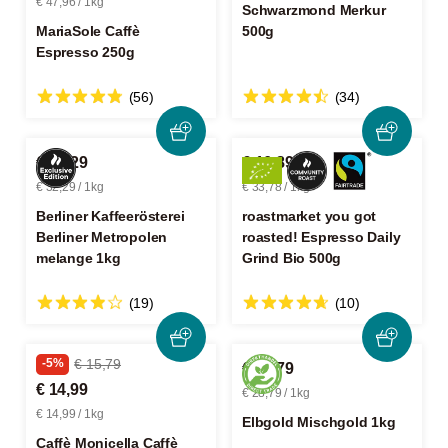
€ 47,96 / 1kg
Schwarzmond Merkur
MariaSole Caffè
500g
Espresso 250g
(56)
(34)
€ 32,29
€ 16,89
€ 32,29 / 1kg
€ 33,78 / 1kg
Berliner Kaffeerösterei
roastmarket you got
Berliner Metropolen
roasted! Espresso Daily
melange 1kg
Grind Bio 500g
(19)
(10)
-5%
€ 15,79
€ 28,79
€ 14,99
€ 28,79 / 1kg
€ 14,99 / 1kg
Elbgold Mischgold 1kg
Caffè Monicella Caffè