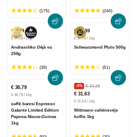
(175)
(240)
€ 9,39
€ 18,89
€ 37,56 / 1kg
€ 37,78 / 1kg
Andraschko Déjà vu
Schwarzmond Pluto 500g
250g
(38)
(51)
-4%
€ 33,29
€ 36,79
€ 31,63
€ 36,79 / 1kg
€ 31,63 / 1kg
caffè baresi Espresso
Galante Limited Edition
Wittmann cafeïnevrije
Papoea-Nieuw-Guinea
koffie 1kg
1kg
(50)
(20)