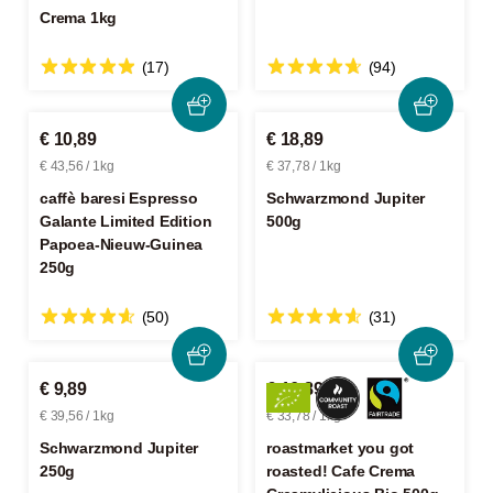
Crema 1kg
(17)
(94)
€ 10,89
€ 18,89
€ 43,56 / 1kg
€ 37,78 / 1kg
caffè baresi Espresso
Schwarzmond Jupiter
Galante Limited Edition
500g
Papoea-Nieuw-Guinea
250g
(50)
(31)
€ 9,89
€ 16,89
€ 39,56 / 1kg
€ 33,78 / 1kg
Schwarzmond Jupiter
roastmarket you got
250g
roasted! Cafe Crema