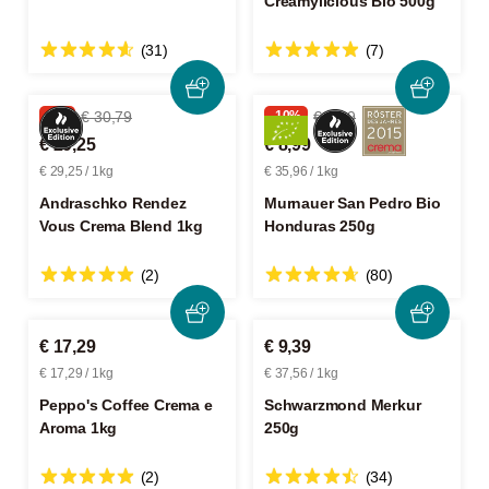
Creamylicious Bio 500g
(31)
(7)
-5%
€ 30,79
-10%
€ 9,99
€ 29,25
€ 8,99
€ 29,25 / 1kg
€ 35,96 / 1kg
Andraschko Rendez
Murnauer San Pedro Bio
Vous Crema Blend 1kg
Honduras 250g
(2)
(80)
€ 17,29
€ 9,39
€ 17,29 / 1kg
€ 37,56 / 1kg
Peppo's Coffee Crema e
Schwarzmond Merkur
Aroma 1kg
250g
(2)
(34)