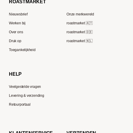
ROAST
MARKET
Tre Forze
Capsule machines
Rocket Espresso
Lavazza
Nieuwsbrief
Onze merkwereld
ECM
Berliner Kaffeerösterei
Werken bij
roastmarket 🇦🇹
Melitta
Speicherstadt Kaffee
Over ons
roastmarket 🇩🇪
Bialetti
Druk op
roastmarket 🇳🇱
Supremo
Moccamaster
Toegankelijkheid
Gaggia
Delonghi
HELP
Veelgestelde vragen
Levering & verzending
Retourportaal