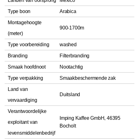
Landen van oorsprong
Mexico
Type boon
Arabica
Montagehoogte
900-1700m
(meter)
Type voorbereiding
washed
Branding
Filterbranding
Smaak hoofdnoot
Nootachtig
Type verpakking
Smaakbeschermende zak
Land van
Duitsland
vervaardiging
Verantwoordelijke
Imping Kaffee GmbH, 46395
exploitant van
Bocholt
levensmiddelenbedrijf