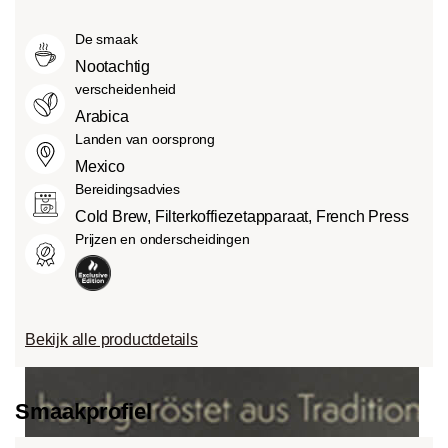
Medium roast (American of City
smaken.
van verschillende factoren, zoals het
Roast):
Iets zoeter en minder zuur dan
De smaak
soort boon, de hoogte van de teelt, de
light roasts, met een evenwichtige
herkomst en vooral het brandproces.
Nootachtig
smaak en volle body.
verscheidenheid
Dark roast (French-/Italian):
Arabica
Chocoladezoete body met uitgesproken
Landen van oorsprong
geroosterde smaken en bitterheid met
Mexico
een lage zuurgraad.
Bereidingsadvies
Cold Brew, Filterkoffiezetapparaat, French Press
Prijzen en onderscheidingen
Bekijk alle productdetails
Smaakprofiel