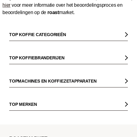
hier
voor meer informatie over het beoordelingsproces en
beoordelingen op de
roast
market.
TOP KOFFIE CATEGORIEËN
Koffie
Koffiebonen
TOP KOFFIEBRANDERIJEN
Biologische koffie
Gorilla
Fairtrade koffie
Dinzler
TOPMACHINES EN KOFFIEZETAPPARATEN
Cafeïnevrije koffie
Elbgold
Koffiezetapparaaten
Koffie zonder bittere smaak
Lucaffé
Pistonmachines
TOP MERKEN
Espresso
Andraschko
Filter koffiezetapparaten
Sage
Filterkoffie
Mocambo
Koffiemolens
La Marzocco
Koffiebonen voor volautomatische machines
Borbone
Koffiemaker
Beem
French Press koffie