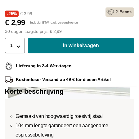
2
Beans
-25%
€ 3,99
€ 2,99
Inclusief BTW.
excl. verzendkosten
30-dagen laagste prijs: € 2,99
In winkelwagen
1
Lieferung in 2-4 Werktagen
Kostenloser Versand ab 49 € für diesen Artikel
Korte beschrijving
Gemaakt van hoogwaardig roestvrij staal
104 mm lengte garandeert een aangename
espressobeleving