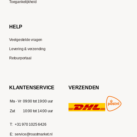
Toegankelijkheid
Gaggia
Delonghi
HELP
Veelgestelde vragen
Levering & verzending
Retourportaal
KLANTENSERVICE
VERZENDEN
Ma - Vr
09:00 tot 19:00 uur
Zat
10:00 tot 14:00 uur
T:
+31 970 1025 6426
E:
service@roastmarket.nl