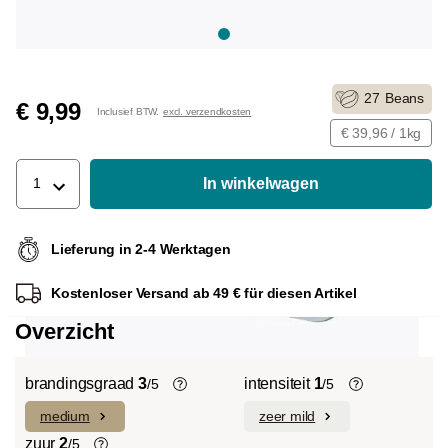
27
Beans
€ 9,99
Inclusief BTW.
excl. verzendkosten
€ 39,96 / 1kg
In winkelwagen
1
Lieferung in 2-4 Werktagen
Kostenloser Versand ab 49 € für diesen Artikel
Overzicht
brandingsgraad
3
intensiteit
1
/5
/5
medium
zeer mild
Light roast (licht Cinnamon Roast):
De individuele smaken van de gebruikte
Uitgesproken fruitige smaken en
bonen bepalen de intensiteit van een
zuur
2
/5