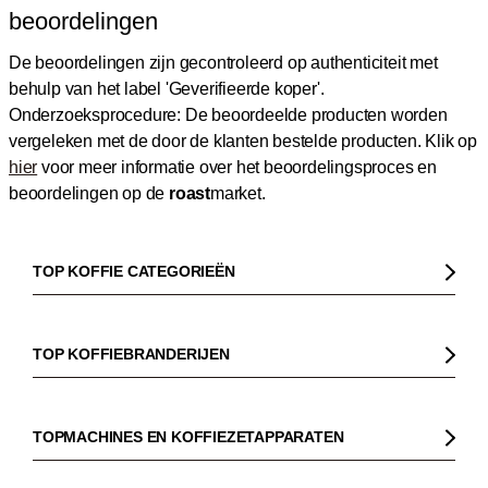
beoordelingen
De beoordelingen zijn gecontroleerd op authenticiteit met
behulp van het label 'Geverifieerde koper'.
Onderzoeksprocedure: De beoordeelde producten worden
vergeleken met de door de klanten bestelde producten.
Klik op
hier
voor meer informatie over het beoordelingsproces en
beoordelingen op de
roast
market.
TOP KOFFIE CATEGORIEËN
Koffie
Koffiebonen
TOP KOFFIEBRANDERIJEN
Biologische koffie
Gorilla
Fairtrade koffie
Dinzler
TOPMACHINES EN KOFFIEZETAPPARATEN
Cafeïnevrije koffie
Elbgold
Koffiezetapparaaten