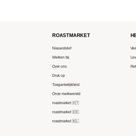
ROAST
MARKET
H
Nieuwsbrief
Vee
Werken bij
Lev
Over ons
Ret
Druk op
Toegankelijkheid
Onze merkwereld
roastmarket 🇦🇹
roastmarket 🇩🇪
roastmarket 🇳🇱