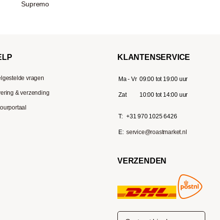
Supremo
ELP
KLANTENSERVICE
lgestelde vragen
Ma - Vr
09:00 tot 19:00 uur
ering & verzending
Zat
10:00 tot 14:00 uur
ourportaal
T:
+31 970 1025 6426
E:
service@roastmarket.nl
VERZENDEN