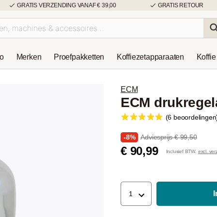
GRATIS VERZENDING VANAF € 39,00
GRATIS RETOUR
so
Merken
Proefpakketten
Koffiezetapparaaten
Koffie
ECM
ECM drukregela
(6 beoordelingen
-8%
Adviesprijs € 99,50
€ 90,99
Inclusief BTW.
excl. ve
1