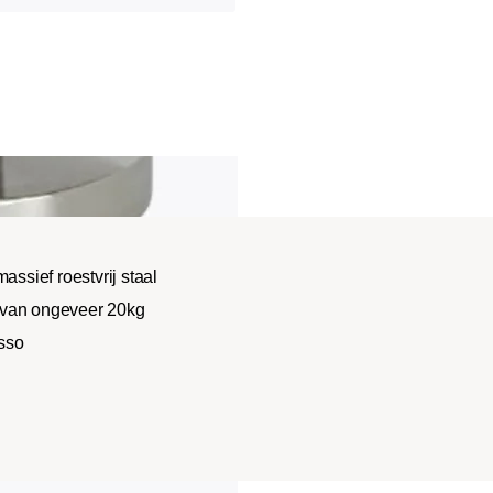
sief roestvrij staal
 van ongeveer 20kg
sso