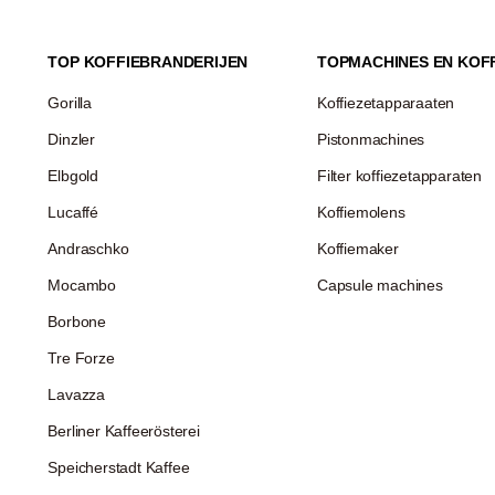
TOP KOFFIEBRANDERIJEN
TOPMACHINES EN KOF
Gorilla
Koffiezetapparaaten
Dinzler
Pistonmachines
Elbgold
Filter koffiezetapparaten
Lucaffé
Koffiemolens
Andraschko
Koffiemaker
Mocambo
Capsule machines
Borbone
Tre Forze
Lavazza
Berliner Kaffeerösterei
Speicherstadt Kaffee