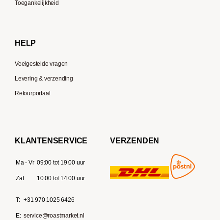
Toegankelijkheid
Gaggia
Delonghi
HELP
Veelgestelde vragen
Levering & verzending
Retourportaal
KLANTENSERVICE
VERZENDEN
Ma - Vr
09:00 tot 19:00 uur
Zat
10:00 tot 14:00 uur
T:
+31 970 1025 6426
E:
service@roastmarket.nl