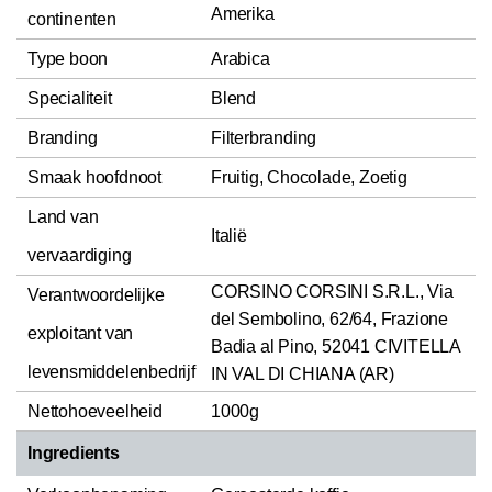
Amerika
continenten
Type boon
Arabica
Specialiteit
Blend
Branding
Filterbranding
Smaak hoofdnoot
Fruitig, Chocolade, Zoetig
Land van
Italië
vervaardiging
CORSINO CORSINI S.R.L., Via
Verantwoordelijke
del Sembolino, 62/64, Frazione
exploitant van
Badia al Pino, 52041 CIVITELLA
levensmiddelenbedrijf
IN VAL DI CHIANA (AR)
Nettohoeveelheid
1000g
Ingredients