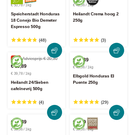
€ 50,78 / 1kg
€ 41,56 / 1kg
Speicherstadt Honduras
Heilandt Crema hoog 2
18 Conejo Bio Demeter
250g
Espresso 500g
(48)
(3)
-2%
Adviesprijs € 20,30
€ 12,39
€ 19,89
€ 49,56 / 1kg
€ 39,78 / 1kg
Elbgold Honduras El
Heilandt 24/Sieben
Puente 250g
cafeïnevrij 500g
(4)
(29)
€ 13,39
€ 8,89
€ 53,56 / 1kg
€ 35,56 / 1kg