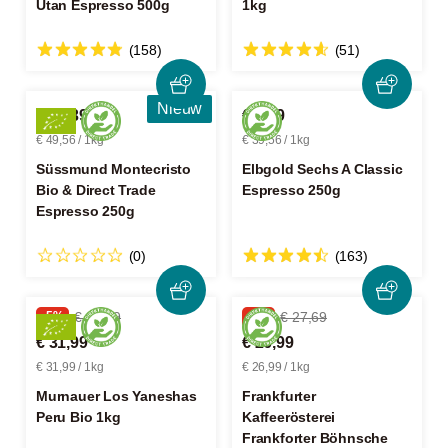
Utan Espresso 500g
1kg
(158)
(51)
Nieuw
€ 12,39
€ 9,89
€ 49,56 / 1kg
€ 39,56 / 1kg
Süssmund Montecristo
Elbgold Sechs A Classic
Bio & Direct Trade
Espresso 250g
Espresso 250g
(0)
(163)
-5%
€ 33,99
-2%
€ 27,69
€ 31,99
€ 26,99
€ 31,99 / 1kg
€ 26,99 / 1kg
Murnauer Los Yaneshas
Frankfurter
Peru Bio 1kg
Kaffeerösterei
Frankforter Böhnsche