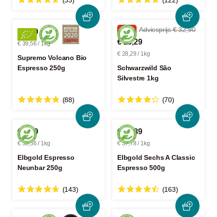
(33)
(122)
-14%
Adviesprijs € 32,90
€ 9,89
€ 28,29
€ 39,56 / 1kg
€ 28,29 / 1kg
Supremo Volcano Bio
Espresso 250g
Schwarzwild São
Silvestre 1kg
(88)
(70)
€ 8,89
€ 18,89
€ 35,56 / 1kg
€ 37,78 / 1kg
Elbgold Espresso
Elbgold Sechs A Classic
Neunbar 250g
Espresso 500g
(143)
(163)