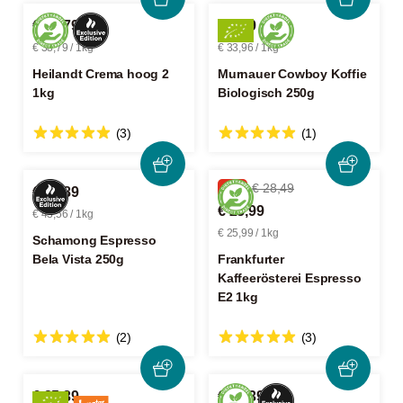
€ 38,79
€ 8,49
€ 38,79 / 1kg
€ 33,96 / 1kg
Heilandt Crema hoog 2
Murnauer Cowboy Koffie
1kg
Biologisch 250g
(3)
(1)
-8%
€ 28,49
€ 10,89
€ 25,99
€ 43,56 / 1kg
€ 25,99 / 1kg
Schamong Espresso
Bela Vista 250g
Frankfurter
Kaffeerösterei Espresso
E2 1kg
(2)
(3)
€ 25,39
€ 10,39