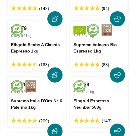
(143)
(94)
€ 37,79
€ 37,29
€ 37,79 / 1kg
€ 37,29 / 1kg
Elbgold Sechs A Classic
Supremo Volcano Bio
Espresso 1kg
Espresso 1kg
(163)
(88)
€ 36,79
€ 16,89
€ 36,79 / 1kg
€ 33,78 / 1kg
Supremo Italia D'Oro Nr. 6
Elbgold Espresso
Palermo 1kg
Neunbar 500g
(209)
(143)