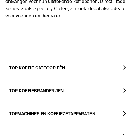
ontvangen voor hun uitstekende koffiebonen. Direct Trade
koffies, zoals Specialty Coffee, zijn ook ideaal als cadeau
voor vrienden en dierbaren.
TOP KOFFIE CATEGORIEËN
Koffie
Koffiebonen
TOP KOFFIEBRANDERIJEN
Biologische koffie
Gorilla
Fairtrade koffie
Dinzler
TOPMACHINES EN KOFFIEZETAPPARATEN
Cafeïnevrije koffie
Elbgold
Koffiezetapparaaten
Koffie zonder bittere smaak
Lucaffé
Pistonmachines