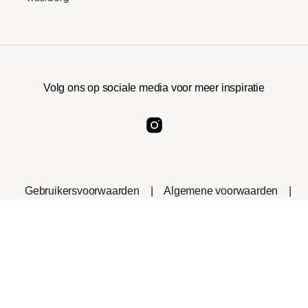
Volg ons op sociale media voor meer inspiratie
Gebruikersvoorwaarden
|
Algemene voorwaarden
|
Privacyverklaring
|
Cookies
|
Consumenteninformatie
|
Herroepingsrecht
*Het handelsmerk Nespresso® is geen eigendom van
roastmarket of andere bedrijven die gelieerd zijn aan dit