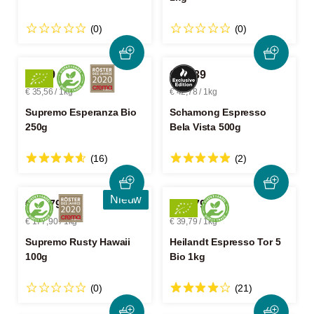
(0)
(0)
€ 8,89
€ 21,39
€ 35,56 / 1kg
€ 42,78 / 1kg
Supremo Esperanza Bio
Schamong Espresso
250g
Bela Vista 500g
(16)
(2)
Nieuw
€ 17,79
€ 39,79
€ 177,90 / 1kg
€ 39,79 / 1kg
Supremo Rusty Hawaii
Heilandt Espresso Tor 5
100g
Bio 1kg
(0)
(21)