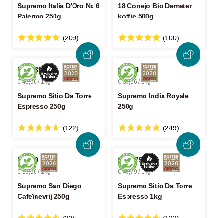
Supremo Italia D'Oro Nr. 6
18 Conejo Bio Demeter
Palermo 250g
koffie 500g
(209)
(100)
€ 10,89
€ 9,89
€ 43,56 / 1kg
€ 39,56 / 1kg
Supremo Sitio Da Torre
Supremo India Royale
Espresso 250g
250g
(122)
(249)
€ 9,89
€ 40,79
€ 39,56 / 1kg
€ 40,79 / 1kg
Supremo San Diego
Supremo Sitio Da Torre
Cafeïnevrij 250g
Espresso 1kg