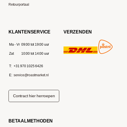
Retourportaal
KLANTENSERVICE
VERZENDEN
Ma - Vr
09:00 tot 19:00 uur
Zat
10:00 tot 14:00 uur
T:
+31 970 1025 6426
E:
service@roastmarket.nl
Contract hier herroepen
BETAALMETHODEN