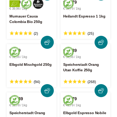
€ 9,99
€ 36,79
€ 39,96 / 1kg
€ 36,79 / 1kg
Murnauer Cauca
Heilandt Espresso 1 1kg
Colombia Bio 250g
(2)
(25)
€ 7,89
€ 13,39
€ 31,56 / 1kg
€ 53,56 / 1kg
Elbgold Mischgold 250g
Speicherstadt Orang
Utan Koffie 250g
(94)
(268)
€ 26,39
€ 41,79
€ 52,78 / 1kg
€ 41,79 / 1kg
Speicherstadt Orang
Elbgold Espresso Nobile