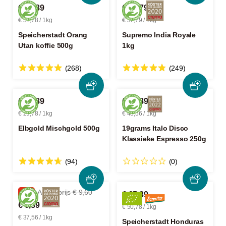
€ 25,89
€ 37,79
€ 51,78 / 1kg
€ 37,79 / 1kg
Speicherstadt Orang
Supremo India Royale
Utan koffie 500g
1kg
(268)
(249)
€ 14,89
€ 10,89
€ 29,78 / 1kg
€ 43,56 / 1kg
Elbgold Mischgold 500g
19grams Italo Disco
Klassieke Espresso 250g
(94)
(0)
-2%
Adviesprijs € 9,60
€ 25,39
€ 9,39
€ 50,78 / 1kg
€ 37,56 / 1kg
Speicherstadt Honduras