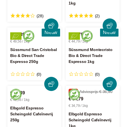
1kg
(28)
(2)
Nieuw
Nieuw
€ 12,39
€ 44,79
€ 49,56 / 1kg
€ 44,79 / 1kg
Süssmund San Cristobal
Süssmund Montecristo
Bio & Direct Trade
Bio & Direct Trade
Espresso 250g
Espresso 1kg
(0)
(0)
-5%
Adviesprijs € 36,90
€ 10,39
€ 34,79
€ 41,56 / 1kg
€ 34,79 / 1kg
Elbgold Espresso
Scheingold Cafeïnevrij
Elbgold Espresso
250g
Scheingold Cafeïnevrij
1kg