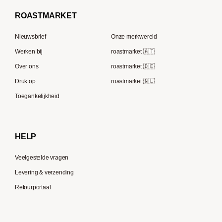
Borbone
Koffiemaker
Beem
French Press koffie
ROAST
MARKET
Tre Forze
Capsule machines
Rocket Espresso
Lavazza
Nieuwsbrief
Onze merkwereld
ECM
Berliner Kaffeerösterei
Werken bij
roastmarket 🇦🇹
Melitta
Speicherstadt Kaffee
Over ons
roastmarket 🇩🇪
Bialetti
Druk op
roastmarket 🇳🇱
Supremo
Moccamaster
Toegankelijkheid
Gaggia
Delonghi
HELP
Veelgestelde vragen
Levering & verzending
Retourportaal