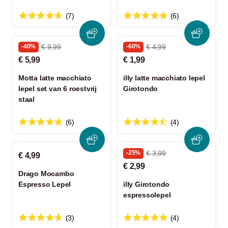
(7)
(6)
-40%
€ 9,99
-60%
€ 4,99
€ 5,99
€ 1,99
Motta latte macchiato
illy latte macchiato lepel
lepel set van 6 roestvrij
Girotondo
staal
(6)
(4)
-25%
€ 3,99
€ 4,99
€ 2,99
Drago Mocambo
Espresso Lepel
illy Girotondo
espressolepel
(3)
(4)