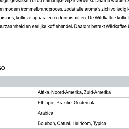
gst gewassen of op natuurlijke wijze verwerkt. Daarna worden ze
en modern trommelbrandproces, zodat alle aroma's zich volledig
tons, koffiezetapparaten en fornuispotten. De Wildkaffee koffiebr
uurzaamheid en eerlijke koffiehandel. Daarom betrekt Wildkaffee 
so
Afrika, Noord-Amerika, Zuid-Amerika
Ethiopië, Brazilië, Guatemala
Arabica
Bourbon, Catuai, Heirloom, Typica