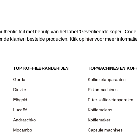
thenticiteit met behulp van het label 'Geverifieerde koper'.
Onder
 de klanten bestelde producten.
Klik op
hier
voor meer informati
TOP KOFFIEBRANDERIJEN
TOPMACHINES EN KOF
Gorilla
Koffiezetapparaaten
Dinzler
Pistonmachines
Elbgold
Filter koffiezetapparaten
Lucaffé
Koffiemolens
Andraschko
Koffiemaker
Mocambo
Capsule machines