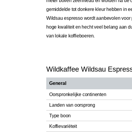
meter boven zeeniveau en worden na de oo
gemiddelde tot donkere kleur hebben in e
Wildsau espresso wordt aanbevolen voor pis
hoge kwaliteit en hecht veel belang aan d
van lokale koffieboeren.
Wildkaffee Wildsau Espres
General
Oorspronkelijke continenten
Landen van oorsprong
Type boon
Koffievariëteit