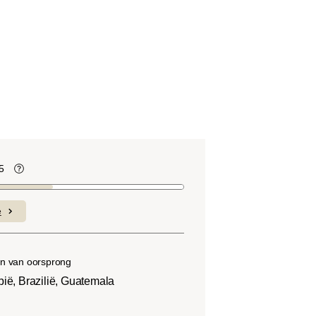
5
te
Koffiebonen bevatten, net als veel ander
voedsel, zuren. De zuurgraad hangt af
e
van verschillende factoren, zoals het
soort boon, de hoogte van de teelt, de
herkomst en vooral het brandproces.
n van oorsprong
pië, Brazilië, Guatemala