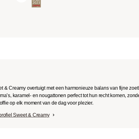
ench-/Italian):
e body met uitgesproken
aken en bitterheid met
raad.
t & Creamy overtuigt met een harmonieuze balans van fijne zoe
ma’s, karamel- en nougattonen perfect tot hun recht komen, zonde
offie op elk moment van de dag voor plezier.
profiel Sweet & Creamy