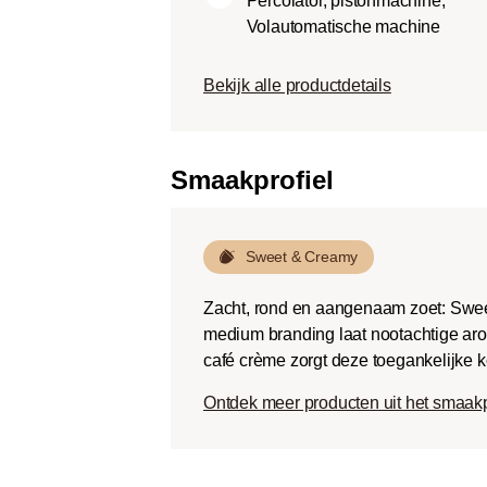
Percolator, pistonmachine,
Dark roast (Fr
Volautomatische machine
Chocoladezoet
geroosterde sm
Bekijk alle productdetails
een lage zuurg
Smaakprofiel
Sweet & Creamy
Zacht, rond en aangenaam zoet: Swee
medium branding laat nootachtige aro
café crème zorgt deze toegankelijke k
Ontdek meer producten uit het smaak