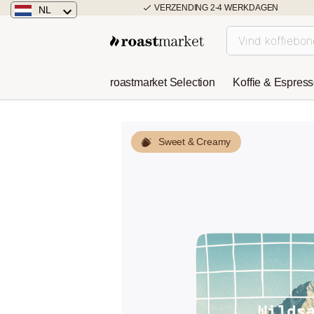
VERZENDING 2-4 WERKDAGEN
NL
Nederland
Duitsland
roastmarket Selection
Koffie & Espres
Österreich
Sweet & Creamy