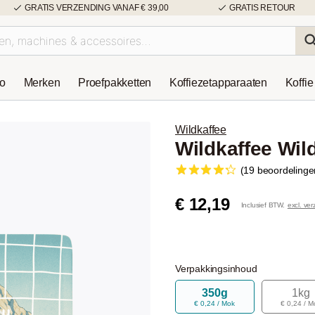
GRATIS VERZENDING VANAF € 39,00
GRATIS RETOUR
so
Merken
Proefpakketten
Koffiezetapparaaten
Koffie
Wildkaffee
Wildkaffee Wi
(19 beoordelinge
€ 12,19
Inclusief BTW.
excl. ve
Verpakkingsinhoud
350g
1kg
€ 0,24 / Mok
€ 0,24 / M