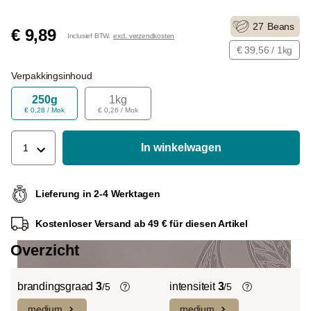
27
Beans
€ 9,89
Inclusief BTW.
excl. verzendkosten
€ 39,56 / 1kg
Verpakkingsinhoud
250g
1kg
€ 0,28 / Mok
€ 0,26 / Mok
In winkelwagen
1
Lieferung in 2-4 Werktagen
Kostenloser Versand ab 49 € für diesen Artikel
Overzicht
brandingsgraad
3
intensiteit
3
/5
/5
medium
medium
Light roast (licht Cinnamon Roast):
De individuele smaken van de gebruikte