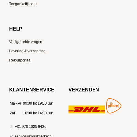
Moccamaster
Toegankelijkheid
Gaggia
Delonghi
HELP
Veelgestelde vragen
Levering & verzending
Retourportaal
KLANTENSERVICE
VERZENDEN
Ma - Vr
09:00 tot 19:00 uur
Zat
10:00 tot 14:00 uur
T:
+31 970 1025 6426
E:
service@roastmarket.nl