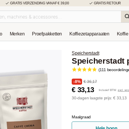
GRATIS VERZENDING VANAF € 39,00
GRATIS RETOUR
so
Merken
Proefpakketten
Koffiezetapparaaten
Koffie
Speicherstadt
Speicherstadt 
(111 beoordeling
-8%
€ 36,17
€ 33,13
Inclusief BTW.
excl. ve
30-dagen laagste prijs: € 33,13
Maalgraad
Hele boon