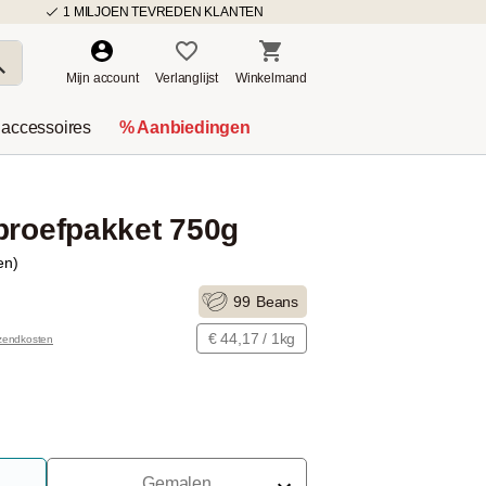
1 MILJOEN TEVREDEN KLANTEN
Mijn account
Verlanglijst
Winkelmand
 accessoires
% Aanbiedingen
proefpakket 750g
en)
99
Beans
€ 44,17 / 1kg
rzendkosten
Gemalen
Voor Portafilter