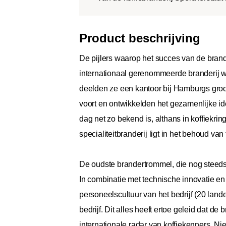
Product beschrijving
De pijlers waarop het succes van de brande
internationaal gerenommeerde branderij w
deelden ze een kantoor bij Hamburgs groo
voort en ontwikkelden het gezamenlijke id
dag net zo bekend is, althans in koffiekrin
specialiteitbranderij ligt in het behoud va
De oudste brandertrommel, die nog steeds w
In combinatie met technische innovatie en 
personeelscultuur van het bedrijf (20 land
bedrijf. Dit alles heeft ertoe geleid dat d
internationale radar van koffiekenners. Ni