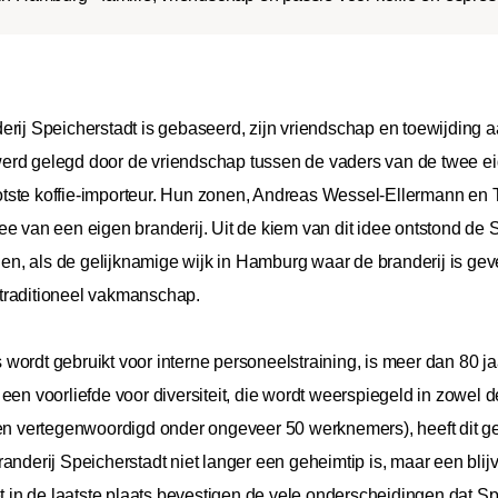
rij Speicherstadt is gebaseerd, zijn vriendschap en toewijding a
erd gelegd door de vriendschap tussen de vaders van de twee ei
tste koffie-importeur. Hun zonen, Andreas Wessel-Ellermann en
ee van een eigen branderij. Uit de kiem van dit idee ontstond de 
gen, als de gelijknamige wijk in Hamburg waar de branderij is geve
n traditioneel vakmanschap.
ordt gebruikt voor interne personeelstraining, is meer dan 80 jaa
een voorliefde voor diversiteit, die wordt weerspiegeld in zowel d
en vertegenwoordigd onder ongeveer 50 werknemers), heeft dit gel
e branderij Speicherstadt niet langer een geheimtip is, maar een bl
et in de laatste plaats bevestigen de vele onderscheidingen dat Sp