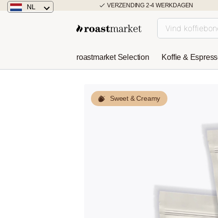
VERZENDING 2-4 WERKDAGEN
NL
Nederland
Duitsland
roastmarket Selection
Koffie & Espres
Österreich
Sweet & Creamy