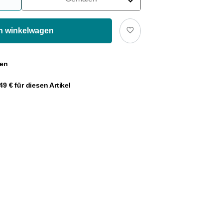
Voor Filters
In winkelwagen
Voor Franse Pers
gen
Voor Espressomachine
9 € für diesen Artikel
Voor Aeropress