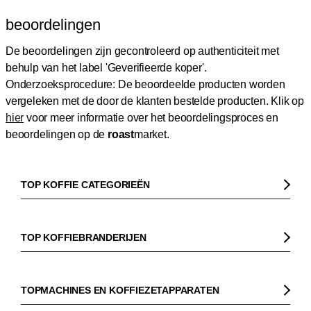
beoordelingen
De beoordelingen zijn gecontroleerd op authenticiteit met
behulp van het label 'Geverifieerde koper'.
Onderzoeksprocedure: De beoordeelde producten worden
vergeleken met de door de klanten bestelde producten.
Klik op
hier
voor meer informatie over het beoordelingsproces en
beoordelingen op de
roast
market.
TOP KOFFIE CATEGORIEËN
Koffie
Koffiebonen
TOP KOFFIEBRANDERIJEN
Biologische koffie
Gorilla
Fairtrade koffie
Dinzler
TOPMACHINES EN KOFFIEZETAPPARATEN
Cafeïnevrije koffie
Elbgold