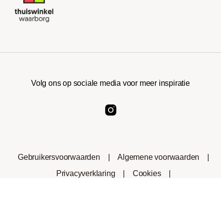
Volg ons op sociale media voor meer inspiratie
Gebruikersvoorwaarden
|
Algemene voorwaarden
|
Privacyverklaring
|
Cookies
|
Consumenteninformatie
|
Herroepingsrecht
In winkelwagen
1
*Het handelsmerk Nespresso® is geen eigendom van