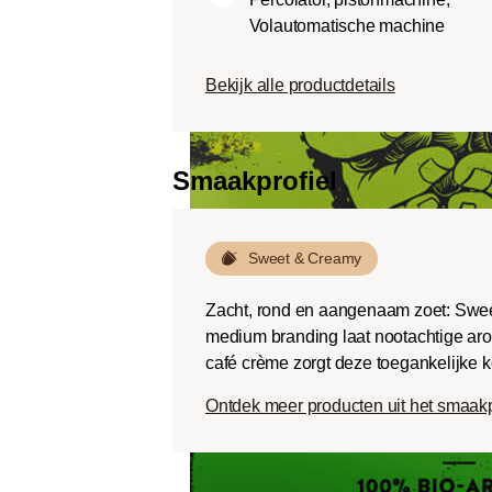
Dark roast (Fr
Volautomatische machine
Chocoladezoet
geroosterde sm
Bekijk alle productdetails
een lage zuurg
Smaakprofiel
Sweet & Creamy
Zacht, rond en aangenaam zoet: Swee
medium branding laat nootachtige aro
café crème zorgt deze toegankelijke k
Ontdek meer producten uit het smaak