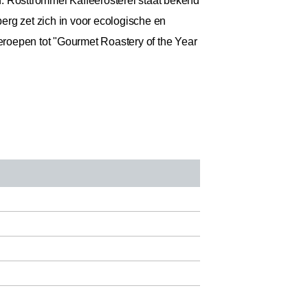
 Rösttrommel Kaffeerösterei staat bekend
berg zet zich in voor ecologische en
roepen tot "Gourmet Roastery of the Year