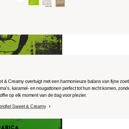
ench-/Italian):
e body met uitgesproken
aken en bitterheid met
raad.
t & Creamy overtuigt met een harmonieuze balans van fijne zoe
ma’s, karamel- en nougattonen perfect tot hun recht komen, zonde
offie op elk moment van de dag voor plezier.
profiel Sweet & Creamy