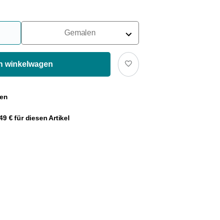
Gemalen
Voor Portafilter
Voor Filters
In winkelwagen
Voor Franse Pers
gen
Voor Espressomachine
9 € für diesen Artikel
Voor Aeropress