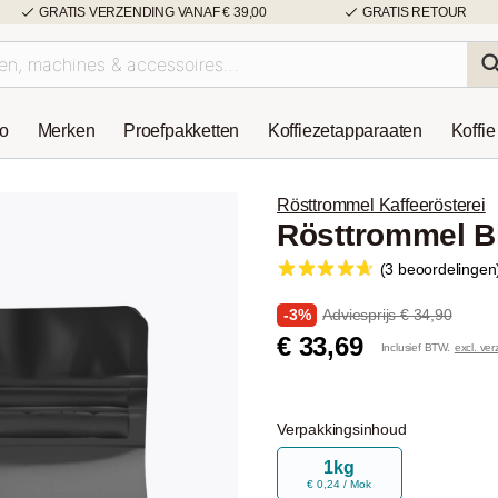
GRATIS VERZENDING VANAF € 39,00
GRATIS RETOUR
so
Merken
Proefpakketten
Koffiezetapparaaten
Koffie
Rösttrommel Kaffeerösterei
Rösttrommel B
(3 beoordelingen
-3%
Adviesprijs € 34,90
€ 33,69
Inclusief BTW.
excl. ve
Verpakkingsinhoud
1kg
€ 0,24 / Mok