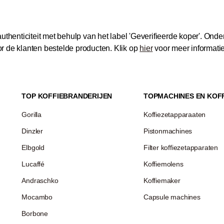
thenticiteit met behulp van het label 'Geverifieerde koper'.
Onder
 de klanten bestelde producten.
Klik op
hier
voor meer informati
TOP KOFFIEBRANDERIJEN
TOPMACHINES EN KOF
Gorilla
Koffiezetapparaaten
Dinzler
Pistonmachines
Elbgold
Filter koffiezetapparaten
Lucaffé
Koffiemolens
Andraschko
Koffiemaker
Mocambo
Capsule machines
Borbone