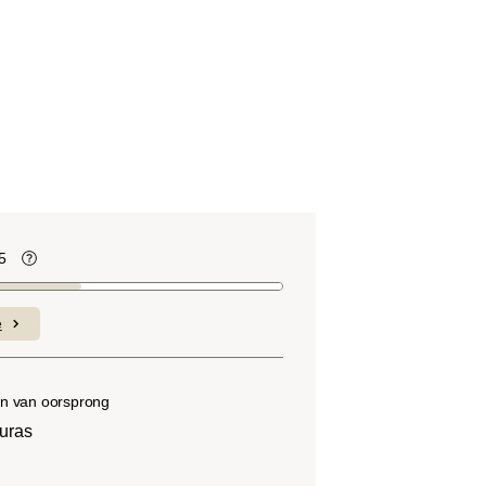
5
te
Koffiebonen bevatten, net als veel ander
voedsel, zuren. De zuurgraad hangt af
e
van verschillende factoren, zoals het
soort boon, de hoogte van de teelt, de
herkomst en vooral het brandproces.
n van oorsprong
uras