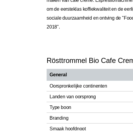
maken van café crème. Espressomachines,
om de eersteklas koffiekwaliteit en de eer
sociale duurzaamheid en ontving de "Food
2018".
Rösttrommel Bio Cafe Cre
General
Oorspronkelijke continenten
Landen van oorsprong
Type boon
Branding
Smaak hoofdnoot