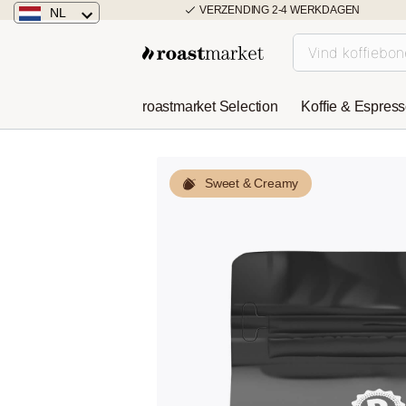
VERZENDING 2-4 WERKDAGEN
NL
Nederland
Duitsland
roastmarket Selection
Koffie & Espres
Österreich
Sweet & Creamy