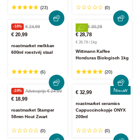
(23)
(0)
-16%
€ 24,99
-4%
€ 30,29
€ 20,99
€ 28,78
€ 28,78 / 1kg
roastmarket melkkan
Wittmann Kaffee
600ml roestvrij staal
Honduras Biologisch 1kg
(6)
(20)
Nieuw
-24%
Adviesprijs € 24,99
€ 32,99
€ 18,99
roastmarket ceramics
roastmarket Stamper
Cappuccinokopje ONYX
58mm Hout Zwart
200ml
(0)
(0)