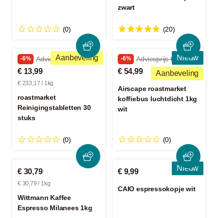
zwart
(0)
(20)
Aanbeveling
Nieuw
-6%
Adviesprijs € 14,99
-6%
Adviesprijs € 59,00
€ 13,99
€ 54,99
Aanbeveling
€ 233,17 / 1kg
Airscape roastmarket
roastmarket
koffiebus luchtdicht 1kg
Reinigingstabletten 30
wit
stuks
(0)
(0)
Nieuw
€ 30,79
€ 9,99
€ 30,79 / 1kg
CAIO espressokopje wit
Wittmann Kaffee
Espresso Milanees 1kg