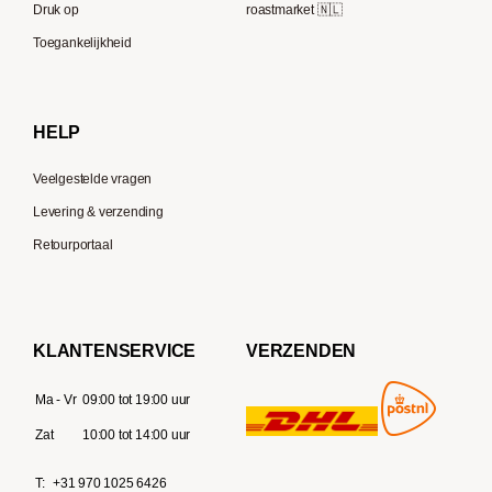
Druk op
roastmarket 🇳🇱
Supremo
Moccamaster
Toegankelijkheid
Gaggia
Delonghi
HELP
Veelgestelde vragen
Levering & verzending
Retourportaal
KLANTENSERVICE
VERZENDEN
Ma - Vr
09:00 tot 19:00 uur
Zat
10:00 tot 14:00 uur
T:
+31 970 1025 6426