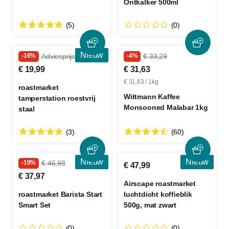
Ontkalker 500ml
(5)
(0)
Nieuw
-16%
Adviesprijs € 23,99
-4%
€ 33,29
€ 19,99
€ 31,63
€ 31,63 / 1kg
roastmarket
Wittmann Kaffee
tamperstation roestvrij
Monsooned Malabar 1kg
staal
(3)
(60)
Nieuw
Nieuw
-19%
€ 46,98
€ 47,99
€ 37,97
Airscape roastmarket
roastmarket Barista Start
luchtdicht koffieblik
Smart Set
500g, mat zwart
(0)
(0)