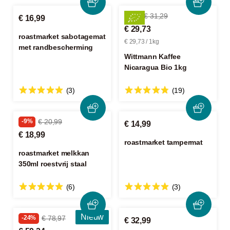
-4%
€ 31,29
€ 16,99
€ 29,73
roastmarket sabotagemat
€ 29,73 / 1kg
met randbescherming
Wittmann Kaffee
Nicaragua Bio 1kg
(3)
(19)
-9%
€ 20,99
€ 14,99
€ 18,99
roastmarket tampermat
roastmarket melkkan
350ml roestvrij staal
(6)
(3)
Nieuw
-24%
€ 78,97
€ 32,99