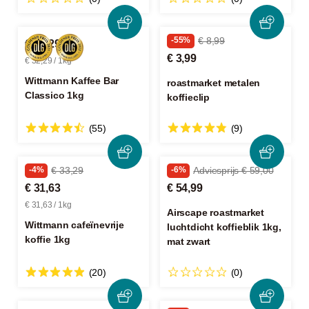
-55%
€ 8,99
€ 32,29
€ 3,99
€ 32,29 / 1kg
Wittmann Kaffee Bar
roastmarket metalen
Classico 1kg
koffieclip
(55)
(9)
-4%
€ 33,29
-6%
Adviesprijs € 59,00
€ 31,63
€ 54,99
€ 31,63 / 1kg
Airscape roastmarket
Wittmann cafeïnevrije
luchtdicht koffieblik 1kg,
koffie 1kg
mat zwart
(20)
(0)