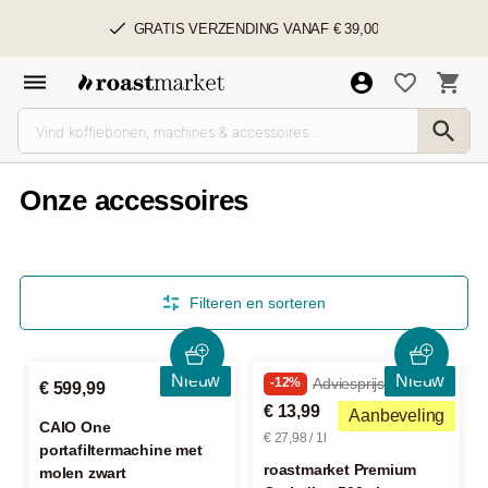
GRATIS VERZENDING VANAF € 39,00
Onze accessoires
Filteren en sorteren
Nieuw
Nieuw
-12%
Adviesprijs € 15,99
€ 599,99
€ 13,99
Aanbeveling
CAIO One
€ 27,98 / 1l
portafiltermachine met
roastmarket Premium
molen zwart