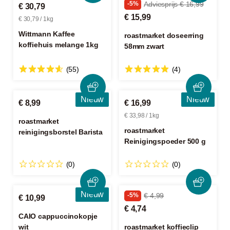
-5%
Adviesprijs € 16,99
€ 30,79
€ 15,99
€ 30,79 / 1kg
Wittmann Kaffee
roastmarket doseerring
koffiehuis melange 1kg
58mm zwart
(55)
(4)
Nieuw
Nieuw
€ 8,99
€ 16,99
€ 33,98 / 1kg
roastmarket
roastmarket
reinigingsborstel Barista
Reinigingspoeder 500 g
(0)
(0)
Nieuw
-5%
€ 4,99
€ 10,99
€ 4,74
CAIO cappuccinokopje
wit
roastmarket koffieclip