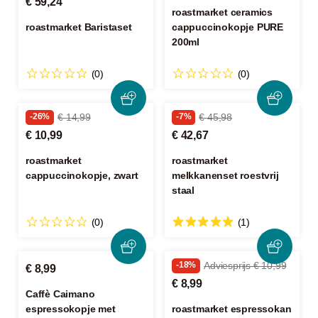
€ 59,24
roastmarket ceramics
roastmarket Baristaset
cappuccinokopje PURE
200ml
(0)
(0)
-26%
€ 14,99
-7%
€ 45,98
€ 10,99
€ 42,67
roastmarket
roastmarket
cappuccinokopje, zwart
melkkanenset roestvrij
staal
(0)
(1)
-18%
Adviesprijs € 10,99
€ 8,99
€ 8,99
Caffè Caimano
espressokopje met
roastmarket espressokan