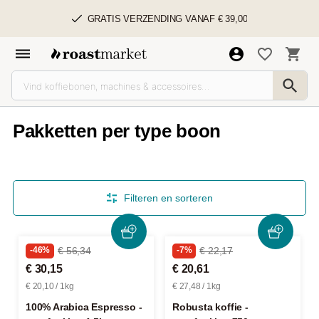
GRATIS VERZENDING VANAF € 39,00
Pakketten per type boon
Filteren en sorteren
-46%
€ 56,34
-7%
€ 22,17
€ 30,15
€ 20,61
€ 20,10 / 1kg
€ 27,48 / 1kg
100% Arabica Espresso -
Robusta koffie -