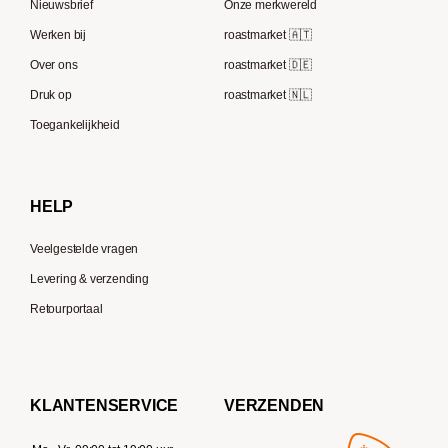
Nieuwsbrief
Onze merkwereld
ECM
Berliner Kaffeerösterei
Werken bij
roastmarket 🇦🇹
Melitta
Speicherstadt Kaffee
Over ons
roastmarket 🇩🇪
Bialetti
Druk op
roastmarket 🇳🇱
Supremo
Moccamaster
Toegankelijkheid
Gaggia
Delonghi
HELP
Veelgestelde vragen
Levering & verzending
Retourportaal
KLANTENSERVICE
VERZENDEN