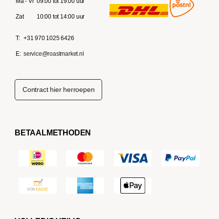
Ma - Vr
09:00 tot 19:00 uur
Zat
10:00 tot 14:00 uur
T:
+31 970 1025 6426
E:
service@roastmarket.nl
Contract hier herroepen
BETAALMETHODEN