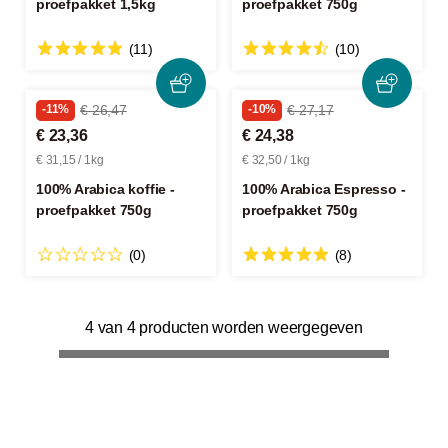
proefpakket 1,5kg
proefpakket 750g
(11)
(10)
-11%
€ 26,47
-10%
€ 27,17
€ 23,36
€ 24,38
€ 31,15 / 1kg
€ 32,50 / 1kg
100% Arabica koffie -
100% Arabica Espresso -
proefpakket 750g
proefpakket 750g
(0)
(8)
4 van 4 producten worden weergegeven