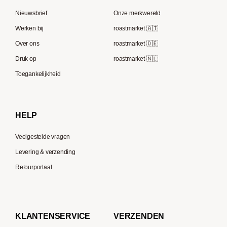
Rocket Espresso
Lavazza
Nieuwsbrief
Onze merkwereld
ECM
Berliner Kaffeerösterei
Werken bij
roastmarket 🇦🇹
Melitta
Speicherstadt Kaffee
Over ons
roastmarket 🇩🇪
Bialetti
Druk op
roastmarket 🇳🇱
Supremo
Moccamaster
Toegankelijkheid
Gaggia
Delonghi
HELP
Veelgestelde vragen
Levering & verzending
Retourportaal
KLANTENSERVICE
VERZENDEN