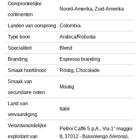
Oorspronkelijke
Noord-Amerika, Zuid-Amerika
continenten
Landen van oorsprong
Colombia
Type boon
Arabica/Robusta
Specialiteit
Blend
Branding
Espresso branding
Smaak hoofdnoot
Röstig, Chocolade
Smaak van
Moutig
secundaire noten
Land van
Italië
vervaardiging
Verantwoordelijke
Pellini Caffè S.p.A., Via 1° maggio
exploitant van
8, 37012 - Bussolengo (Verona),