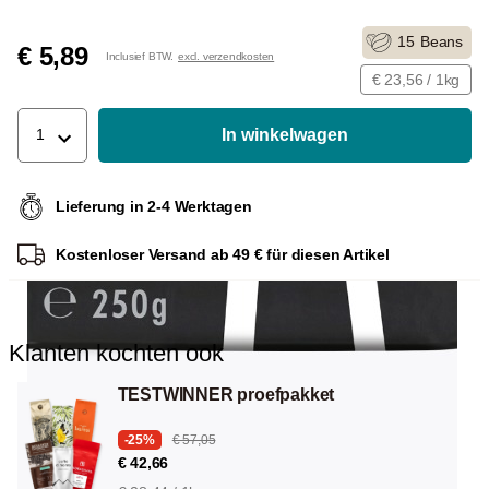
15
Beans
€ 5,89
Inclusief BTW.
excl. verzendkosten
€ 23,56 / 1kg
In winkelwagen
1
Lieferung in 2-4 Werktagen
Kostenloser Versand ab 49 € für diesen Artikel
Klanten kochten ook
TESTWINNER proefpakket
-25%
€ 57,05
€ 42,66