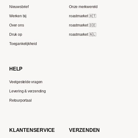
Rocket Espresso
Lavazza
Nieuwsbrief
Onze merkwereld
ECM
Berliner Kaffeerösterei
Werken bij
roastmarket 🇦🇹
Melitta
Speicherstadt Kaffee
Over ons
roastmarket 🇩🇪
Bialetti
Druk op
roastmarket 🇳🇱
Supremo
Moccamaster
Toegankelijkheid
Gaggia
Delonghi
HELP
Veelgestelde vragen
Levering & verzending
Retourportaal
KLANTENSERVICE
VERZENDEN