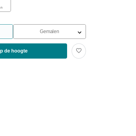
ok
Gemalen
Voor Portafilter
Voor Filters
op de hoogte
Voor Franse Pers
Voor Espressomachine
Voor Aeropress