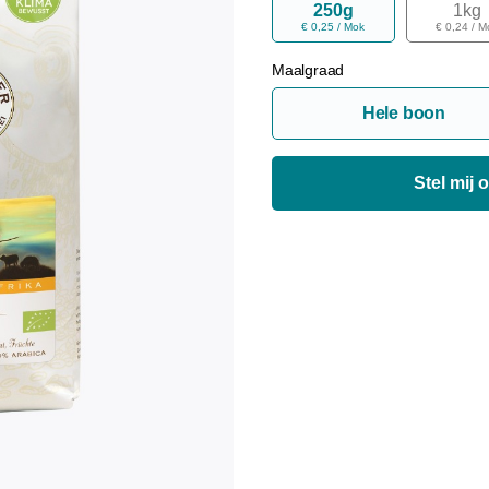
250g
1kg
€ 0,25 / Mok
€ 0,24 / M
Maalgraad
Hele boon
Stel mij 