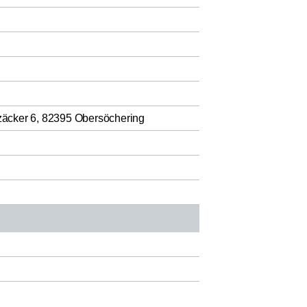
äcker 6, 82395 Obersöchering