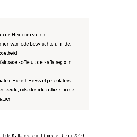
an de Heirloom variëteit
tonen van rode bosvruchten, milde,
zoetheid
airtrade koffie uit de Kaffa regio in
maten, French Press of percolators
teerde, uitstekende koffie zit in de
rnauer
 de Kaffa regio in Ethiopië, die in 2010