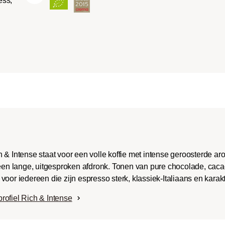
ess,
ench-/Italian):
e body met uitgesproken
aken en bitterheid met
raad.
 & Intense staat voor een volle koffie met intense geroosterde a
 een lange, uitgesproken afdronk. Tonen van pure chocolade, caca
oor iedereen die zijn espresso sterk, klassiek-Italiaans en karak
rofiel Rich & Intense