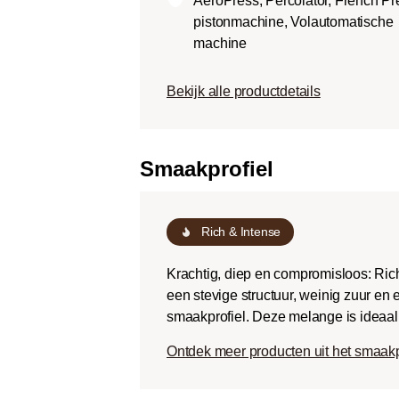
AeroPress, Percolator, French Pr
Dark roast (Fr
pistonmachine, Volautomatische
Chocoladezoet
machine
geroosterde sm
een lage zuurg
Bekijk alle productdetails
Smaakprofiel
Rich & Intense
Krachtig, diep en compromisloos: Rich
een stevige structuur, weinig zuur en
smaakprofiel. Deze melange is ideaal v
Ontdek meer producten uit het smaakp