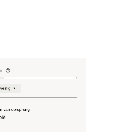
5
te
Koffiebonen bevatten, net als veel ander
voedsel, zuren. De zuurgraad hangt af
weinig
van verschillende factoren, zoals het
soort boon, de hoogte van de teelt, de
herkomst en vooral het brandproces.
n van oorsprong
pië