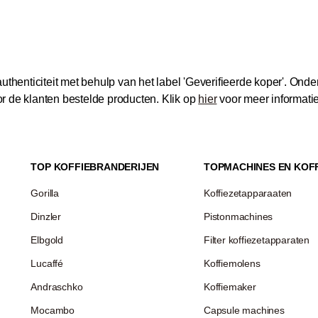
thenticiteit met behulp van het label 'Geverifieerde koper'.
Onder
 de klanten bestelde producten.
Klik op
hier
voor meer informati
TOP KOFFIEBRANDERIJEN
TOPMACHINES EN KOF
Gorilla
Koffiezetapparaaten
Dinzler
Pistonmachines
Elbgold
Filter koffiezetapparaten
Lucaffé
Koffiemolens
Andraschko
Koffiemaker
Mocambo
Capsule machines