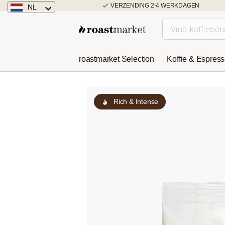
VERZENDING 2-4 WERKDAGEN
NL
Nederland
Duitsland
roastmarket Selection
Koffie & Espres
Österreich
Rich & Intense