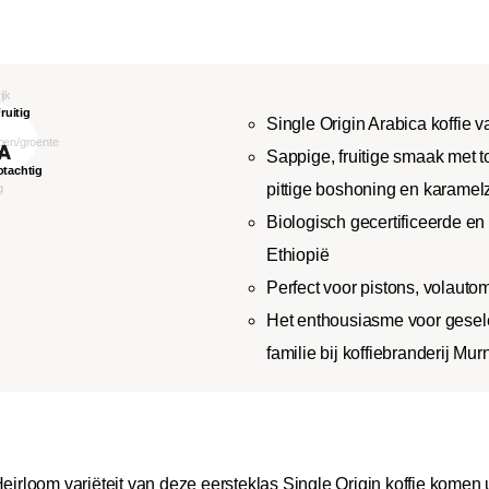
Single Origin Arabica koffie v
Sappige, fruitige smaak met 
pittige boshoning en karamel
Biologisch gecertificeerde en f
Ethiopië
Perfect voor pistons, volauto
Het enthousiasme voor geselec
familie bij koffiebranderij Mu
loom variëteit van deze eersteklas Single Origin koffie komen uit