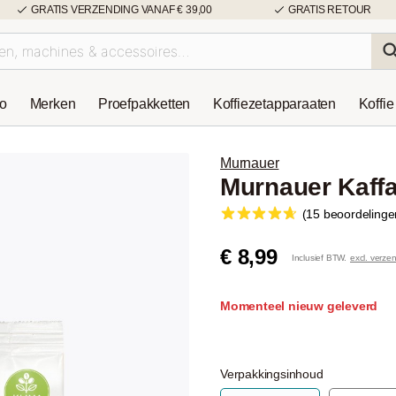
GRATIS VERZENDING VANAF € 39,00
GRATIS RETOUR
so
Merken
Proefpakketten
Koffiezetapparaaten
Koffie
Murnauer
Murnauer Kaffa
(15 beoordelinge
€ 8,99
Inclusief BTW.
excl. verze
Momenteel nieuw geleverd
Verpakkingsinhoud