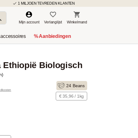
1 MILJOEN TEVREDEN KLANTEN
Mijn account
Verlanglijst
Winkelmand
 accessoires
% Aanbiedingen
 Ethiopië Biologisch
n)
24
Beans
ndkosten
€ 35,96 / 1kg