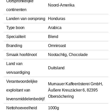
Oorspronkelijke
Noord-Amerika
continenten
Landen van oorsprong
Honduras
Type boon
Arabica
Specialiteit
Blend
Branding
Omniroast
Smaak hoofdnoot
Nootachtig, Chocolade
Land van
Duitsland
vervaardiging
Verantwoordelijke
Murnauer Kaffeerösterei GmbH,
exploitant van
Äußere Kreuzäcker 6, 82395
Obersöchering
levensmiddelenbedrijf
Nettohoeveelheid
1000g