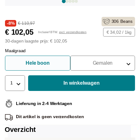
306
Beans
-8%
€ 110,97
€ 102,05
€ 34,02 / 1kg
Inclusief BTW.
excl. verzendkosten
30-dagen laagste prijs: € 102,05
Maalgraad
Hele boon
Gemalen
Voor Portafilter
Voor Filters
In winkelwagen
1
Voor Franse Pers
Lieferung in 2-4 Werktagen
Voor Espressomachine
Dit artikel is
geen verzendkosten
Voor Aeropress
Overzicht