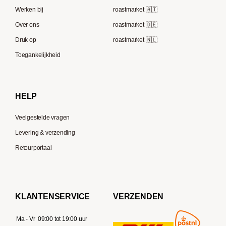
ECM
Berliner Kaffeerösterei
Werken bij
roastmarket 🇦🇹
Melitta
Speicherstadt Kaffee
Over ons
roastmarket 🇩🇪
Bialetti
Druk op
roastmarket 🇳🇱
Supremo
Moccamaster
Toegankelijkheid
Gaggia
Delonghi
HELP
Veelgestelde vragen
Levering & verzending
Retourportaal
KLANTENSERVICE
VERZENDEN
Ma - Vr
09:00 tot 19:00 uur