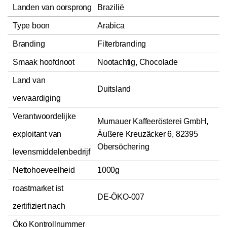
Landen van oorsprong
Brazilië
Type boon
Arabica
Branding
Filterbranding
Smaak hoofdnoot
Nootachtig, Chocolade
Land van
Duitsland
vervaardiging
Verantwoordelijke
Murnauer Kaffeerösterei GmbH,
exploitant van
Äußere Kreuzäcker 6, 82395
Obersöchering
levensmiddelenbedrijf
Nettohoeveelheid
1000g
roastmarket ist
DE-ÖKO-007
zertifiziert nach
Öko Kontrollnummer