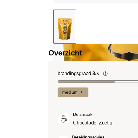
Overzicht
brandingsgraad
3
/5
Light roast (
Uitgesproken f
medium
complexe zure
laag bitterheid
Medium roast 
De smaak
Roast):
Iets z
Chocolade, Zoetig
light roasts, 
smaak en volle
Bereidingsadvies