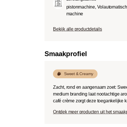
Dark roast (Fr
pistonmachine, Volautomatisc
Chocoladezoet
machine
geroosterde sm
een lage zuurg
Bekijk alle productdetails
Smaakprofiel
Sweet & Creamy
Zacht, rond en aangenaam zoet: Swee
medium branding laat nootachtige aro
café crème zorgt deze toegankelijke k
Ontdek meer producten uit het smaak