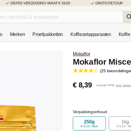
GRATIS VERZENDING VANAF € 39,00
GRATIS RETOUR
so
Merken
Proefpakketten
Koffiezetapparaaten
Koffie
Mokaflor
Mokaflor Misce
(25 beoordelinge
€ 8,39
Inclusief BTW.
excl. verze
Verpakkingsinhoud
250g
1kg
€ 0,23 / Mok
€ 0,22 / M