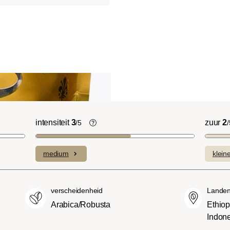
intensiteit
3
zuur
2
/5
/
licht Cinnamon Roast):
De individuele smaken van de gebruik
ruitige smaken en
bonen bepalen de intensiteit van een
medium
klein
n domineren met een
variëteit, die licht en delicaat (1) of
sniveau.
bijzonder intens en sterk (5) kan
(American of City
smaken.
verscheidenheid
Landen
oeter en minder zuur dan
Arabica/Robusta
Ethiop
met een evenwichtige
Indon
 body.