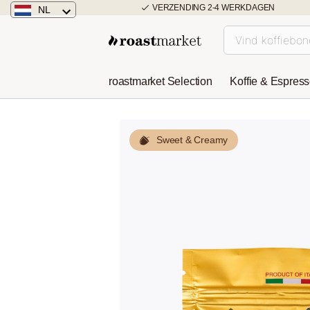
VERZENDING 2-4 WERKDAGEN
NL
Nederland
Duitsland
roastmarket Selection
Koffie & Espres
Österreich
Sweet & Creamy