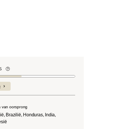
5
te
Koffiebonen bevatten, net als veel ander
voedsel, zuren. De zuurgraad hangt af
e
van verschillende factoren, zoals het
soort boon, de hoogte van de teelt, de
herkomst en vooral het brandproces.
 van oorsprong
ië, Brazilië, Honduras, India,
esië