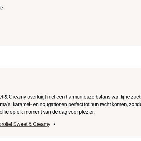
ench-/Italian):
he
e body met uitgesproken
aken en bitterheid met
raad.
t & Creamy overtuigt met een harmonieuze balans van fijne zoe
ma’s, karamel- en nougattonen perfect tot hun recht komen, zonde
offie op elk moment van de dag voor plezier.
profiel Sweet & Creamy