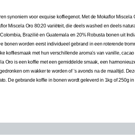
 jaren synoniem voor exquise koffiegenot. Met de Mokaflor Miscela
aflor Miscela Oro 80:20 variëteit, die deels washed en deels natur
Colombia, Brazilië en Guatemala en 20% Robusta bonen uit India
 bonen worden eerst individueel gebrand in een roterende tromme
eke koffiesmaak met hun verschillende aroma's van vanille, caca
la Oro is een koffie met een gemiddelde smaak, een harmonieuz
n gedronken om wakker te worden of 's avonds na de maaltijd. Deze
ato. De gebrande koffie in bonen wordt geleverd in 1kg of 250g i