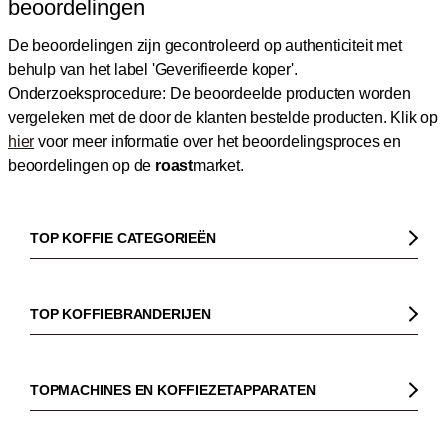
beoordelingen
De beoordelingen zijn gecontroleerd op authenticiteit met
behulp van het label 'Geverifieerde koper'.
Onderzoeksprocedure: De beoordeelde producten worden
vergeleken met de door de klanten bestelde producten.
Klik op
hier
voor meer informatie over het beoordelingsproces en
beoordelingen op de
roast
market.
TOP KOFFIE CATEGORIEËN
Koffie
Koffiebonen
TOP KOFFIEBRANDERIJEN
Biologische koffie
Gorilla
Fairtrade koffie
Dinzler
TOPMACHINES EN KOFFIEZETAPPARATEN
Cafeïnevrije koffie
Elbgold
Koffiezetapparaaten
Koffie zonder bittere smaak