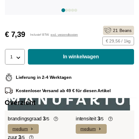
21
Beans
€ 7,39
Inclusief BTW.
excl. verzendkosten
€ 29,56 / 1kg
In winkelwagen
1
Lieferung in 2-4 Werktagen
Kostenloser Versand ab 49 € für diesen Artikel
Overzicht
brandingsgraad
3
intensiteit
3
/5
/5
medium
medium
Light roast (licht Cinnamon Roast):
De individuele smaken van de gebruikte
Uitgesproken fruitige smaken en
bonen bepalen de intensiteit van een
zuur
3
/5