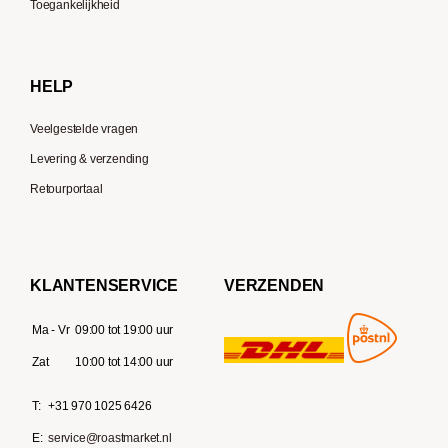
Toegankelijkheid
Gaggia
Delonghi
HELP
Veelgestelde vragen
Levering & verzending
Retourportaal
KLANTENSERVICE
VERZENDEN
Ma - Vr
09:00 tot 19:00 uur
Zat
10:00 tot 14:00 uur
T:
+31 970 1025 6426
E:
service@roastmarket.nl