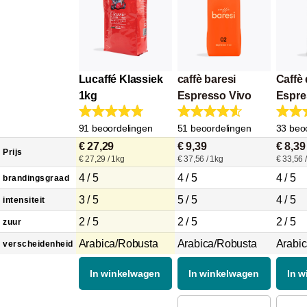
Lucaffé Klassiek
caffè baresi
Caffè
1kg
Espresso Vivo
Espre
Bar
91 beoordelingen
51 beoordelingen
33 beo
€ 27,29
€ 9,39
€ 8,39
Prijs
€ 27,29 / 1kg
€ 37,56 / 1kg
€ 33,56 
4 / 5
4 / 5
4 / 5
brandingsgraad
3 / 5
5 / 5
4 / 5
intensiteit
2 / 5
2 / 5
2 / 5
zuur
Arabica/Robusta
Arabica/Robusta
Arabi
verscheidenheid
In winkelwagen
In winkelwagen
In 