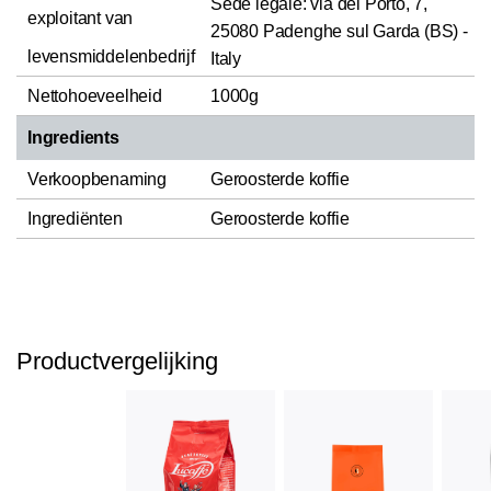
Sede legale: via del Porto, 7,
exploitant van
25080 Padenghe sul Garda (BS) -
levensmiddelenbedrijf
Italy
Nettohoeveelheid
1000g
Ingredients
Verkoopbenaming
Geroosterde koffie
Ingrediënten
Geroosterde koffie
Productvergelijking