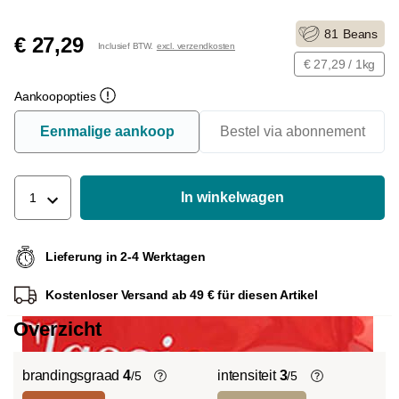
81
Beans
€ 27,29
Inclusief BTW.
excl. verzendkosten
€ 27,29 / 1kg
Aankoopopties
Eenmalige aankoop
Bestel via abonnement
In winkelwagen
1
Lieferung in 2-4 Werktagen
Kostenloser Versand ab 49 € für diesen Artikel
Overzicht
brandingsgraad
4
intensiteit
3
/5
/5